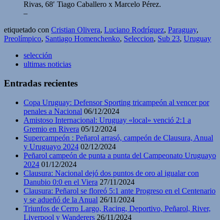
Rivas, 68′ Tiago Caballero x Marcelo Pérez.
–
etiquetado con
Cristian Olivera
,
Luciano Rodríguez
,
Paraguay
,
Preolímpico
,
Santiago Homenchenko
,
Seleccion
,
Sub 23
,
Uruguay
selección
ultimas noticias
Entradas recientes
Copa Uruguay: Defensor Sporting tricampeón al vencer por
penales a Nacional
06/12/2024
Amistoso Internacional: Uruguay «local» venció 2:1 a
Gremio en Rivera
05/12/2024
Supercampeón : Peñarol arrasó, campeón de Clausura, Anual
y Uruguayo 2024
02/12/2024
Peñarol campeón de punta a punta del Campeonato Uruguayo
2024
01/12/2024
Clausura: Nacional dejó dos puntos de oro al igualar con
Danubio 0:0 en el Viera
27/11/2024
Clausura: Peñarol se floreó 5:1 ante Progreso en el Centenario
y se adueñó de la Anual
26/11/2024
Triunfos de Cerro Largo, Racing, Deportivo, Peñarol, River,
Liverpool y Wanderers
26/11/2024