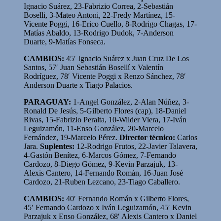
Ignacio Suárez, 23-Fabrizio Correa, 2-Sebastián
Boselli, 3-Mateo Antoni, 22-Fredy Martínez, 15-
Vicente Poggi, 16-Erico Cuello, 8-Rodrigo Chagas, 17-
Matías Abaldo, 13-Rodrigo Dudok, 7-Anderson
Duarte, 9-Matías Fonseca.
CAMBIOS:
45′ Ignacio Suárez x Juan Cruz De Los
Santos, 57′ Juan Sebastián Bosellí x Valentín
Rodríguez, 78′ Vicente Poggi x Renzo Sánchez, 78′
Anderson Duarte x Tiago Palacios.
PARAGUAY:
1-Angel González, 2-Alan Núñez, 3-
Ronald De Jesús, 5-Gilberto Flores (cap), 18-Daniel
Rivas, 15-Fabrizio Peralta, 10-Wilder Viera, 17-Iván
Leguizamón, 11-Enso González, 20-Marcelo
Fernández, 19-Marcelo Pérez.
Director técnico:
Carlos
Jara.
Suplentes:
12-Rodrigo Frutos, 22-Javier Talavera,
4-Gastón Benítez, 6-Marcos Gómez, 7-Fernando
Cardozo, 8-Diego Gómez, 9-Kevin Parzajuk, 13-
Alexis Cantero, 14-Fernando Román, 16-Juan José
Cardozo, 21-Ruben Lezcano, 23-Tiago Caballero.
CAMBIOS:
40′ Fernando Román x Gilberto Flores,
45′ Fernando Cardozo x Iván Leguizamón, 45′ Kevin
Parzajuk x Enso González, 68′ Alexis Cantero x Daniel