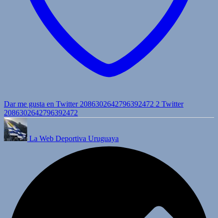
Dar me gusta en Twitter 2086302642796392472
2
Twitter
2086302642796392472
La Web Deportiva Uruguaya