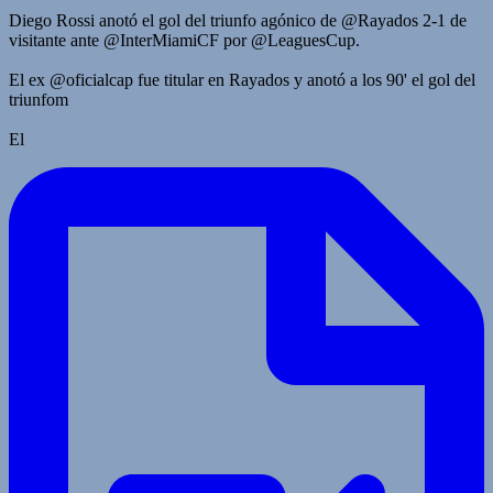
Diego Rossi anotó el gol del triunfo agónico de @Rayados 2-1 de
visitante ante @InterMiamiCF por @LeaguesCup.
El ex @oficialcap fue titular en Rayados y anotó a los 90' el gol del
triunfom
El