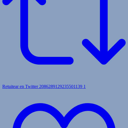
Retuitear en Twitter 2086289129235501139
1