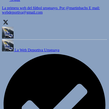
La primera web del fútbol uruguayo. Por @martinbachs E mail:
webdeportiva@gmail.com
La Web Deportiva Uruguaya