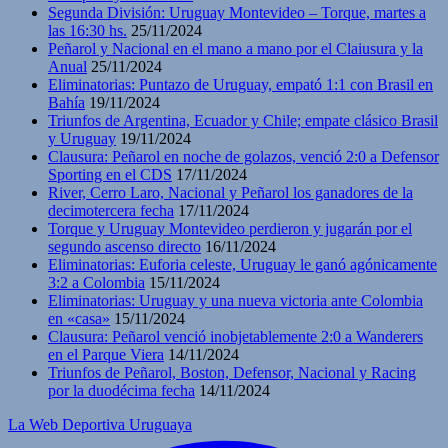
Segunda División: Uruguay Montevideo – Torque, martes a
las 16:30 hs.
25/11/2024
Peñarol y Nacional en el mano a mano por el Claiusura y la
Anual
25/11/2024
Eliminatorias: Puntazo de Uruguay, empató 1:1 con Brasil en
Bahía
19/11/2024
Triunfos de Argentina, Ecuador y Chile; empate clásico Brasil
y Uruguay
19/11/2024
Clausura: Peñarol en noche de golazos, venció 2:0 a Defensor
Sporting en el CDS
17/11/2024
River, Cerro Laro, Nacional y Peñarol los ganadores de la
decimotercera fecha
17/11/2024
Torque y Uruguay Montevideo perdieron y jugarán por el
segundo ascenso directo
16/11/2024
Eliminatorias: Euforia celeste, Uruguay le ganó agónicamente
3:2 a Colombia
15/11/2024
Eliminatorias: Uruguay y una nueva victoria ante Colombia
en «casa»
15/11/2024
Clausura: Peñarol venció inobjetablemente 2:0 a Wanderers
en el Parque Viera
14/11/2024
Triunfos de Peñarol, Boston, Defensor, Nacional y Racing
por la duodécima fecha
14/11/2024
La Web Deportiva Uruguaya