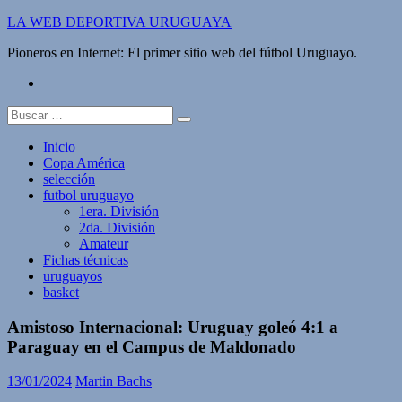
Saltar
LA WEB DEPORTIVA URUGUAYA
al
Pioneros en Internet: El primer sitio web del fútbol Uruguayo.
contenido
twitter
Buscar:
Inicio
Copa América
selección
futbol uruguayo
1era. División
2da. División
Amateur
Fichas técnicas
uruguayos
basket
Amistoso Internacional: Uruguay goleó 4:1 a
Paraguay en el Campus de Maldonado
13/01/2024
Martin Bachs