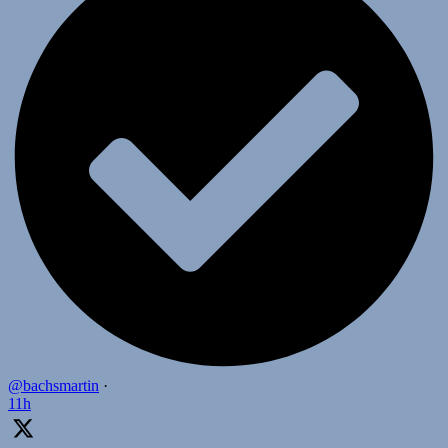
@bachsmartin
·
11h