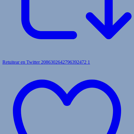
Retuitear en Twitter 2086302642796392472
1