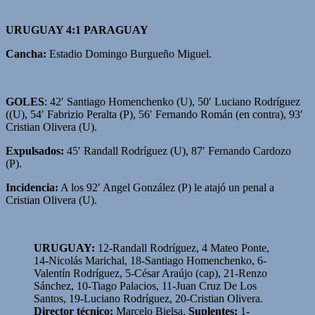
URUGUAY 4:1 PARAGUAY
Cancha:
Estadio Domingo Burgueño Miguel.
GOLES
: 42′ Santiago Homenchenko (U), 50′ Luciano Rodríguez
((U), 54′ Fabrizio Peralta (P), 56′ Fernando Román (en contra), 93′
Cristian Olivera (U).
Expulsados:
45′ Randall Rodríguez (U), 87′ Fernando Cardozo
(P).
Incidencia:
A los 92′ Angel González (P) le atajó un penal a
Cristian Olivera (U).
URUGUAY:
12-Randall Rodríguez, 4 Mateo Ponte,
14-Nicolás Marichal, 18-Santiago Homenchenko, 6-
Valentín Rodríguez, 5-César Araújo (cap), 21-Renzo
Sánchez, 10-Tiago Palacios, 11-Juan Cruz De Los
Santos, 19-Luciano Rodríguez, 20-Cristian Olivera.
Director técnico:
Marcelo Bielsa.
Suplentes:
1-