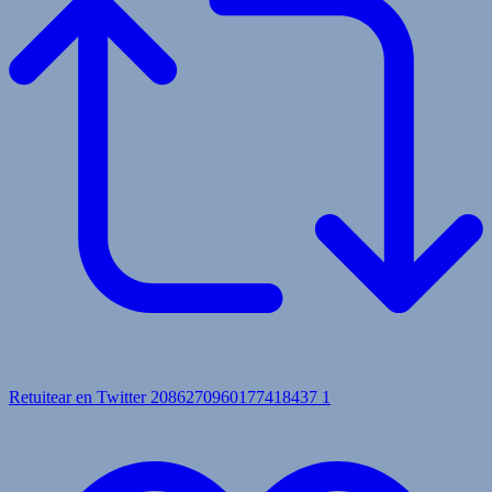
Retuitear en Twitter 2086270960177418437
1