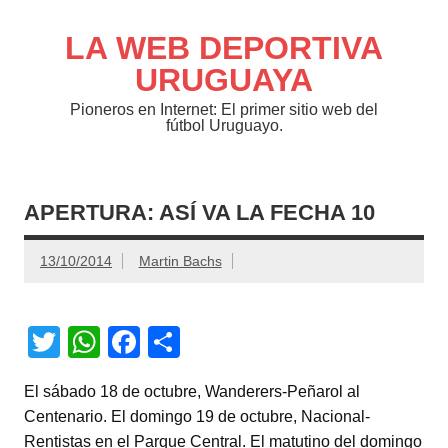
Saltar
al
contenido
LA WEB DEPORTIVA
URUGUAYA
Pioneros en Internet: El primer sitio web del
fútbol Uruguayo.
APERTURA: ASÍ VA LA FECHA 10
13/10/2014
Martin Bachs
T
W
F
C
wi
h
a
o
El sábado 18 de octubre, Wanderers-Peñarol al
tt
at
c
m
Centenario. El domingo 19 de octubre, Nacional-
er
s
e
p
Rentistas en el Parque Central. El matutino del domingo