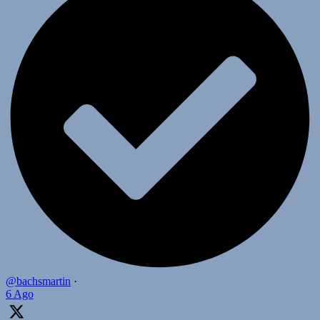
@bachsmartin
·
6 Ago