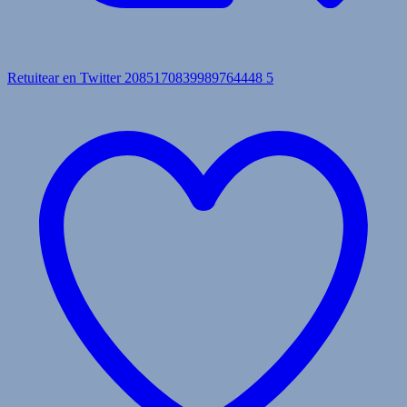
Retuitear en Twitter 2085170839989764448
5