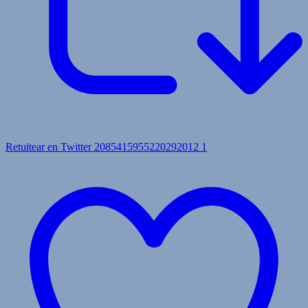
Retuitear en Twitter 2085415955220292012
1