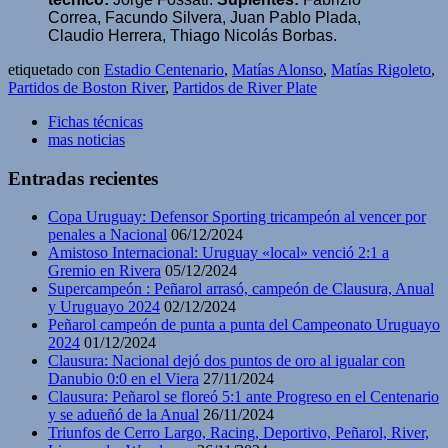
Correa, Facundo Silvera, Juan Pablo Plada,
Claudio Herrera, Thiago Nicolás Borbas.
etiquetado con
Estadio Centenario
,
Matías Alonso
,
Matías Rigoleto
,
Partidos de Boston River
,
Partidos de River Plate
Fichas técnicas
mas noticias
Entradas recientes
Copa Uruguay: Defensor Sporting tricampeón al vencer por
penales a Nacional
06/12/2024
Amistoso Internacional: Uruguay «local» venció 2:1 a
Gremio en Rivera
05/12/2024
Supercampeón : Peñarol arrasó, campeón de Clausura, Anual
y Uruguayo 2024
02/12/2024
Peñarol campeón de punta a punta del Campeonato Uruguayo
2024
01/12/2024
Clausura: Nacional dejó dos puntos de oro al igualar con
Danubio 0:0 en el Viera
27/11/2024
Clausura: Peñarol se floreó 5:1 ante Progreso en el Centenario
y se adueñó de la Anual
26/11/2024
Triunfos de Cerro Largo, Racing, Deportivo, Peñarol, River,