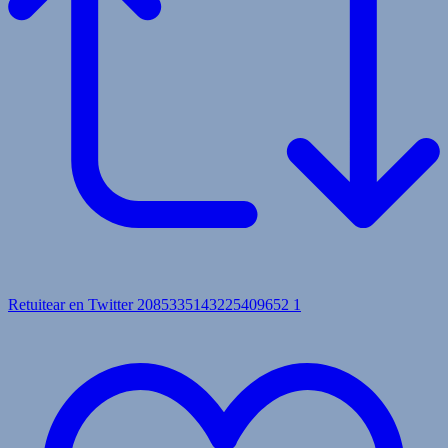
Retuitear en Twitter 2085335143225409652
1