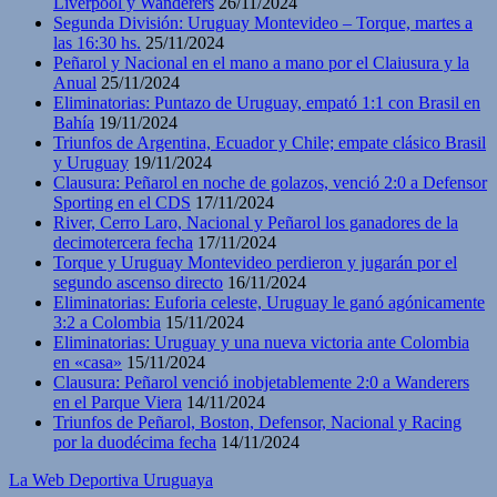
Liverpool y Wanderers
26/11/2024
Segunda División: Uruguay Montevideo – Torque, martes a
las 16:30 hs.
25/11/2024
Peñarol y Nacional en el mano a mano por el Claiusura y la
Anual
25/11/2024
Eliminatorias: Puntazo de Uruguay, empató 1:1 con Brasil en
Bahía
19/11/2024
Triunfos de Argentina, Ecuador y Chile; empate clásico Brasil
y Uruguay
19/11/2024
Clausura: Peñarol en noche de golazos, venció 2:0 a Defensor
Sporting en el CDS
17/11/2024
River, Cerro Laro, Nacional y Peñarol los ganadores de la
decimotercera fecha
17/11/2024
Torque y Uruguay Montevideo perdieron y jugarán por el
segundo ascenso directo
16/11/2024
Eliminatorias: Euforia celeste, Uruguay le ganó agónicamente
3:2 a Colombia
15/11/2024
Eliminatorias: Uruguay y una nueva victoria ante Colombia
en «casa»
15/11/2024
Clausura: Peñarol venció inobjetablemente 2:0 a Wanderers
en el Parque Viera
14/11/2024
Triunfos de Peñarol, Boston, Defensor, Nacional y Racing
por la duodécima fecha
14/11/2024
La Web Deportiva Uruguaya