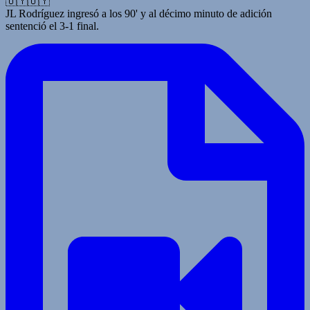
🇺🇾🇺🇾
JL Rodríguez ingresó a los 90' y al décimo minuto de adición
sentenció el 3-1 final.