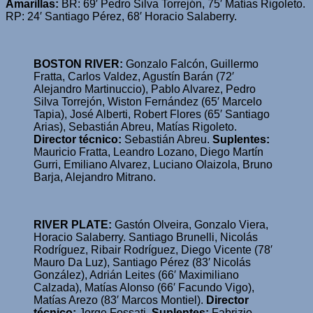
Amarillas:
BR: 69′ Pedro Silva Torrejón, 75′ Matías Rigoleto.
RP: 24′ Santiago Pérez, 68′ Horacio Salaberry.
BOSTON RIVER:
Gonzalo Falcón, Guillermo
Fratta, Carlos Valdez, Agustín Barán (72′
Alejandro Martinuccio), Pablo Alvarez, Pedro
Silva Torrejón, Wiston Fernández (65′ Marcelo
Tapia), José Alberti, Robert Flores (65′ Santiago
Arias), Sebastián Abreu, Matías Rigoleto.
Director técnico:
Sebastián Abreu.
Suplentes:
Mauricio Fratta, Leandro Lozano, Diego Martín
Gurri, Emiliano Alvarez, Luciano Olaizola, Bruno
Barja, Alejandro Mitrano.
RIVER PLATE:
Gastón Olveira, Gonzalo Viera,
Horacio Salaberry. Santiago Brunelli, Nicolás
Rodríguez, Ribair Rodríguez, Diego Vicente (78′
Mauro Da Luz), Santiago Pérez (83′ Nicolás
González), Adrián Leites (66′ Maximiliano
Calzada), Matías Alonso (66′ Facundo Vigo),
Matías Arezo (83′ Marcos Montiel).
Director
técnico:
Jorge Fossati.
Suplentes:
Fabrizio