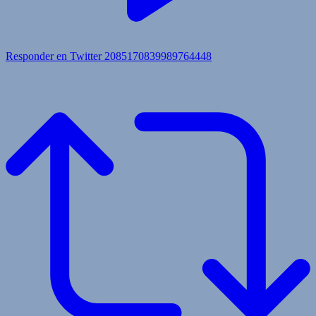
Responder en Twitter 2085170839989764448