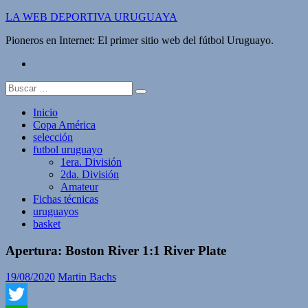
Saltar
LA WEB DEPORTIVA URUGUAYA
al
Pioneros en Internet: El primer sitio web del fútbol Uruguayo.
contenido
twitter
Buscar:
Inicio
Copa América
selección
futbol uruguayo
1era. División
2da. División
Amateur
Fichas técnicas
uruguayos
basket
Apertura: Boston River 1:1 River Plate
19/08/2020
Martin Bachs