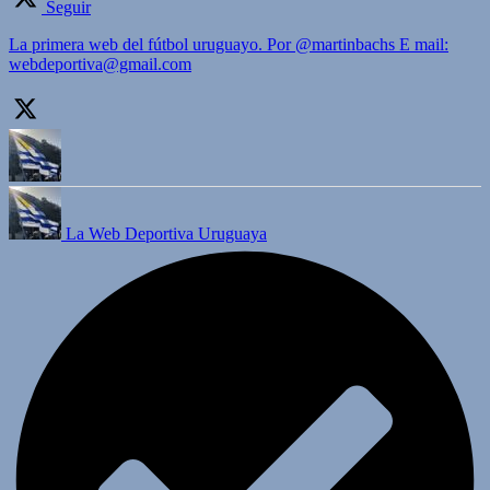
Seguir
La primera web del fútbol uruguayo. Por @martinbachs E mail:
webdeportiva@gmail.com
La Web Deportiva Uruguaya