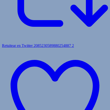
Retuitear en Twitter 2085230589880254887
2