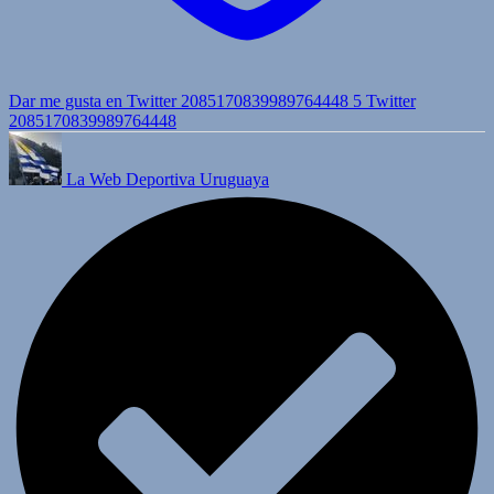
Dar me gusta en Twitter 2085170839989764448
5
Twitter
2085170839989764448
La Web Deportiva Uruguaya