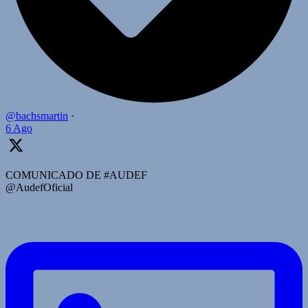
@bachsmartin
·
6 Ago
COMUNICADO DE #AUDEF
@AudefOficial