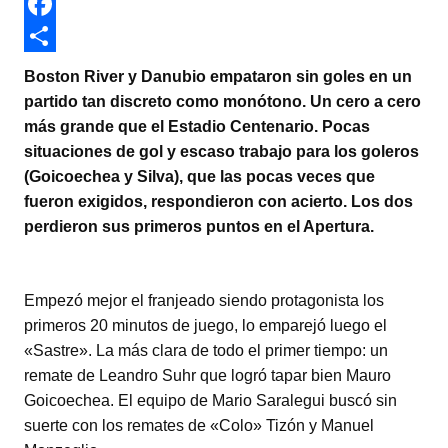
w
W
i
h
F
t
a
a
C
Boston River y Danubio empataron sin goles en un
t
t
c
o
partido tan discreto como monótono. Un cero a cero
más grande que el Estadio Centenario. Pocas
e
s
e
m
situaciones de gol y escaso trabajo para los goleros
r
A
b
p
(Goicoechea y Silva), que las pocas veces que
p
o
a
fueron exigidos, respondieron con acierto. Los dos
perdieron sus primeros puntos en el Apertura.
p
o
r
k
t
i
Empezó mejor el franjeado siendo protagonista los
r
primeros 20 minutos de juego, lo emparejó luego el
«Sastre». La más clara de todo el primer tiempo: un
remate de Leandro Suhr que logró tapar bien Mauro
Goicoechea. El equipo de Mario Saralegui buscó sin
suerte con los remates de «Colo» Tizón y Manuel