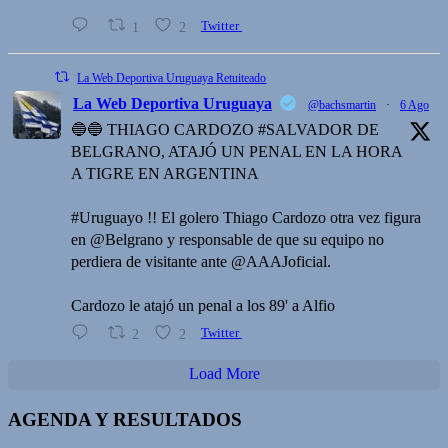
1
2
Twitter
La Web Deportiva Uruguaya Retuiteado
La Web Deportiva Uruguaya
@bachsmartin
·
6 Ago
🔵🔵 THIAGO CARDOZO #SALVADOR DE
BELGRANO, ATAJÓ UN PENAL EN LA HORA
A TIGRE EN ARGENTINA
#Uruguayo !! El golero Thiago Cardozo otra vez figura
en @Belgrano y responsable de que su equipo no
perdiera de visitante ante @AAAJoficial.
Cardozo le atajó un penal a los 89' a Alfio
2
2
Twitter
Load More
AGENDA Y RESULTADOS