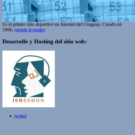
Es el primer sitio deportivo en Internet del Uruguay. Creado en
1996..
(seguir leyendo)
Desarrollo y Hosting del sitio web:
twitter