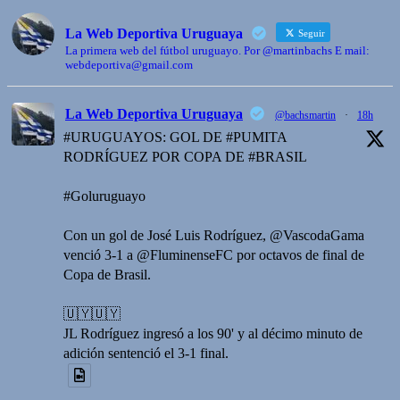
La Web Deportiva Uruguaya
Seguir
La primera web del fútbol uruguayo. Por @martinbachs E mail:
webdeportiva@gmail.com
La Web Deportiva Uruguaya
@bachsmartin
·
18h
#URUGUAYOS: GOL DE #PUMITA
RODRÍGUEZ POR COPA DE #BRASIL
#Goluruguayo
Con un gol de José Luis Rodríguez, @VascodaGama
venció 3-1 a @FluminenseFC por octavos de final de
Copa de Brasil.
🇺🇾🇺🇾
JL Rodríguez ingresó a los 90' y al décimo minuto de
adición sentenció el 3-1 final.