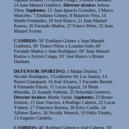
24 Juan Manuel Gutiérrez.
Director técnico:
Jadson
Viera.
Suplentes:
12: Juan Ignacio González, 3 Marco
Mancebo, 7 Emiliano Gómez, 8 Mauricio Vera, 14
Martín Fernández, 18 José Riasco, 21 Juan Manuel
Ramos, 26 Facundo Muñoa, 27 Franco Pérez, 31 Juan
Manuel Acosta.
CAMBIOS:
59′ Emiliano Gómez x Juan Manuel
Gutiérrez, 69′ Franco Pérez x Leandro Suhr, 69′
Facundo Muñoa x Juan Rodríguez, 69′ Juan Manuel
Ramos x Ayrton Cougo, 93′ José Riasco x Bruno
Damiani.
DEFENSOR SPORTING:
1 Matías Dufour, 7
Nicolás Rodríguez, 3 Guillermo De Los Santos, 14
Renzo Giampaoli, 16 José Alvarez, 5 Facundo Bernal,
8 Fernando Elizari, 11 Lucas Agazzi, 24 Brian
Mansilla, 21 Joaquín Valiente, 25 Sebastián Guerrero.
Director técnico:
Martín Varini.
Suplentes:
23 Bruno
Simone, 15 Juan Viacava, 4 Rodrigo Cabrera, 22 Lucas
Ymbert, 17 Francisco Barrios, 30 Erico Cuello, 34
Alfonso Barco, 26 Nicolás Wunsch, 19 Pablo Viudez,
13 Augusto Cambón.
CAMBIOS:
40′ Rodrigo Cabrera x José Cabrera, 76′