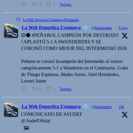
1
2
Twitter
La Web Deportiva Uruguaya Retuiteado
La Web Deportiva Uruguaya
@bachsmartin
·
6 Ago
🟡⚫️ #PEÑAROL CAMPEÓN POR DESTROZO
! APLASTÓ 5-1 A #WANDERERS Y SE
CORONÓ COMO MEJOR DEL INTERMEDIO 2026
Peñarol se coronó bicampeón del Intermedio al vencer
categóricamente 5-1 a Wanderers en el Centenario. Goles
de Thiago Espinosa, Matías Arezo, Abel Hernández,
Leonel Jaime
5
5
Twitter
La Web Deportiva Uruguaya
@bachsmartin
·
24h
COMUNICADO DE #AUDEF
@AudefOficial