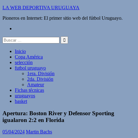
Saltar
LA WEB DEPORTIVA URUGUAYA
al
Pioneros en Internet: El primer sitio web del fútbol Uruguayo.
contenido
twitter
Buscar:
Inicio
Copa América
selección
futbol uruguayo
1era. División
2da. División
Amateur
Fichas técnicas
uruguayos
basket
Apertura: Boston River y Defensor Sporting
igualaron 2:2 en Florida
05/04/2024
Martin Bachs