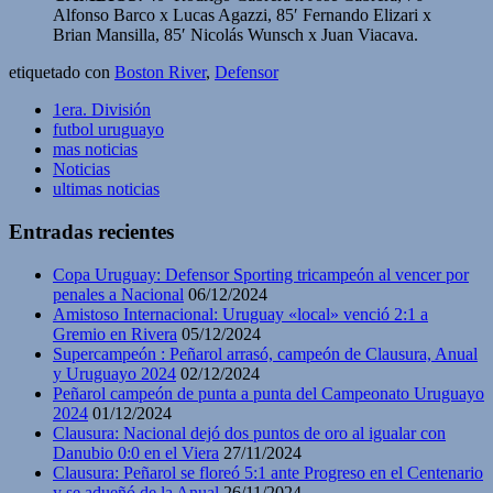
Alfonso Barco x Lucas Agazzi, 85′ Fernando Elizari x
Brian Mansilla, 85′ Nicolás Wunsch x Juan Viacava.
etiquetado con
Boston River
,
Defensor
1era. División
futbol uruguayo
mas noticias
Noticias
ultimas noticias
Entradas recientes
Copa Uruguay: Defensor Sporting tricampeón al vencer por
penales a Nacional
06/12/2024
Amistoso Internacional: Uruguay «local» venció 2:1 a
Gremio en Rivera
05/12/2024
Supercampeón : Peñarol arrasó, campeón de Clausura, Anual
y Uruguayo 2024
02/12/2024
Peñarol campeón de punta a punta del Campeonato Uruguayo
2024
01/12/2024
Clausura: Nacional dejó dos puntos de oro al igualar con
Danubio 0:0 en el Viera
27/11/2024
Clausura: Peñarol se floreó 5:1 ante Progreso en el Centenario
y se adueñó de la Anual
26/11/2024