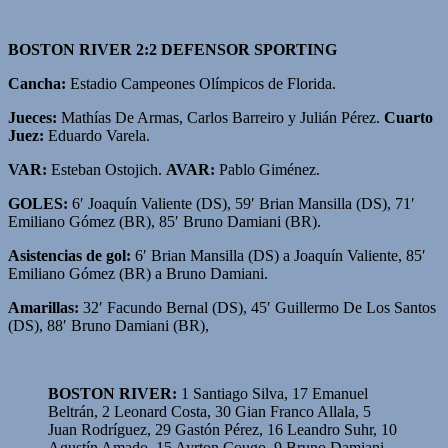
BOSTON RIVER 2:2 DEFENSOR SPORTING
Cancha:
Estadio Campeones Olímpicos de Florida.
Jueces:
Mathías De Armas, Carlos Barreiro y Julián Pérez.
Cuarto
Juez:
Eduardo Varela.
VAR:
Esteban Ostojich.
AVAR:
Pablo Giménez.
GOLES:
6′ Joaquín Valiente (DS), 59′ Brian Mansilla (DS), 71′
Emiliano Gómez (BR), 85′ Bruno Damiani (BR).
Asistencias de gol:
6′ Brian Mansilla (DS) a Joaquín Valiente, 85′
Emiliano Gómez (BR) a Bruno Damiani.
Amarillas:
32′ Facundo Bernal (DS), 45′ Guillermo De Los Santos
(DS), 88′ Bruno Damiani (BR),
BOSTON RIVER:
1 Santiago Silva, 17 Emanuel
Beltrán, 2 Leonard Costa, 30 Gian Franco Allala, 5
Juan Rodríguez, 29 Gastón Pérez, 16 Leandro Suhr, 10
Agustín Amado, 15 Ayrton Cougo, 9 Bruno Damiani,