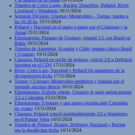
Triunfos de Cerro Largo, Racing, Deportivo, Peñarol, River,
Liverpool y Wanderers
26/11/2024
Segunda División: Uruguay Montevideo – Torque, martes a
las 16:30 hs.
25/11/2024
Peñarol y Nacional en el mano a mano por el Claiusura y la
Anual
25/11/2024
Eliminatorias: Puntazo de Uruguay, empató 1:1 con Brasil en
Bahía
19/11/2024
Triunfos de Argentina, Ecuador y Chile; empate clásico Brasil
y Uruguay
19/11/2024
Clausura: Peñarol en noche de golazos, venció 2:0 a Defensor
Sporting en el CDS
17/11/2024
River, Cerro Laro, Nacional y Peñarol los ganadores de la
decimotercera fecha
17/11/2024
Torque y Uruguay Montevideo perdieron y jugarán por el
segundo ascenso directo
16/11/2024
Eliminatorias: Euforia celeste, Uruguay le ganó agónicamente
3:2 a Colombia
15/11/2024
Eliminatorias: Uruguay y una nueva victoria ante Colombia
en «casa»
15/11/2024
Clausura: Peñarol venció inobjetablemente 2:0 a Wanderers
en el Parque Viera
14/11/2024
Triunfos de Peñarol, Boston, Defensor, Nacional y Racing
por la duodécima fecha
14/11/2024