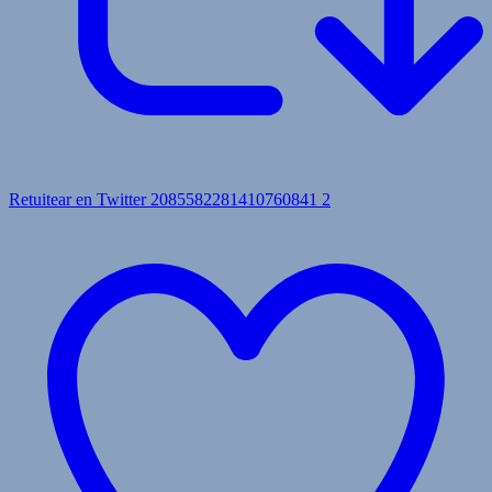
Retuitear en Twitter 2085582281410760841
2