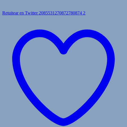
Retuitear en Twitter 2085531270872780874
2