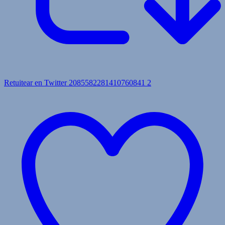
Retuitear en Twitter 2085582281410760841
2