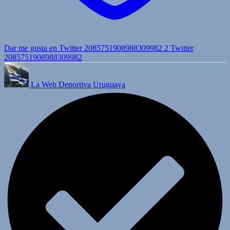
Dar me gusta en Twitter 2085751908988309982
2
Twitter
2085751908988309982
La Web Deportiva Uruguaya