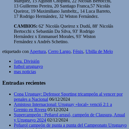
Márquez, 15 Agustín Chopitea, 22 Nicolás Bertocchi,
13 Guillermo Pereira, 20 Santiago Franca,57 Nicolás
Queiroz, 19 Maximiliano Jambeltz,, 14 Luca Barreto,
17 Rodrigo Hermández, 32 Wiston Fernández.
CAMBIOS:
62′ Nicolás Queiroz x Dudú, 88′ Nicolás
Bertocchi x Sebastián Da Silva, 93′ Rodrigo
Hernández x Emmanuel Morales, 93′ Wiston
Fernández x Andrés Schetino.
etiquetado con
Apertura
,
Cerro Largo
,
Fénix
,
Ubilla de Melo
1era. División
futbol uruguayo
mas noticias
Entradas recientes
Copa Uruguay: Defensor Sporting tricampeón al vencer por
penales a Nacional
06/12/2024
Amistoso Internacional: Uruguay «local» venció 2:1 a
Gremio en Rivera
05/12/2024
Supercampeón : Peñarol arrasó, campeón de Clausura, Anual
y Uruguayo 2024
02/12/2024
Peñarol campeón de punta a punta del Campeonato Uruguayo