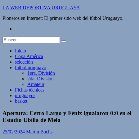
Saltar
LA WEB DEPORTIVA URUGUAYA
al
Pioneros en Internet: El primer sitio web del fútbol Uruguayo.
contenido
twitter
Buscar:
Inicio
Copa América
selección
futbol uruguayo
1era. División
2da. División
Amateur
Fichas técnicas
uruguayos
basket
Apertura: Cerro Largo y Fénix igualaron 0:0 en el
Estadio Ubilla de Melo
25/02/2024
Martin Bachs