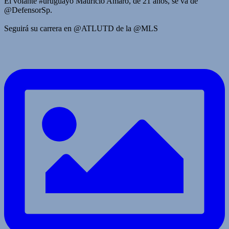
El volante #uruguayo Mauricio Amaro, de 21 años, se va de
@DefensorSp.
Seguirá su carrera en @ATLUTD de la @MLS