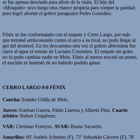
se fue apenas desviado para alivio de la visita. El hijo del
«Mosquito» tuvo luego otra chance propicia para romper la paridad
pero logró abortar el golero paraguayo Pedro González.
Fénix se fue conformando con el empate y Cerro Largo, por más
que terminó arrinconando contra el arco a su rival, no pudo llegar al
gol del desnivel. En los descuentos otra vez el golero albivioleta fue
clave al tapar el remate de Luciano Cosentino. El empate sin goles
no lo pudo cambiar nadie en Melo. Fénix al menos rescató un punto,
el arachán se lamentó de no haberlo podido ganar.
CERRO LARGO 0:0 FÉNIX
Cancha:
Estadio Ubilla de Melo.
Jueces:
Esteban Guerra, Pablo Llarena y Alberto Píriz.
Cuarto
árbitro
: Ruben Umpiérrez.
VAR:
Christian Ferreyra.
AVAR:
Bruno Sacarelo.
Amarillas:
60′ Andrés Schetino (F), 73′ Sebastián Cáceres (F), 78′