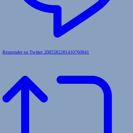
Responder en Twitter 2085582281410760841