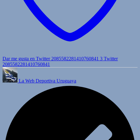
Dar me gusta en Twitter 2085582281410760841
3
Twitter
2085582281410760841
La Web Deportiva Uruguaya