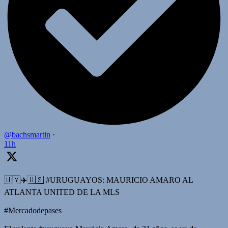
@bachsmartin
·
11h
🇺🇾✈️🇺🇸 #URUGUAYOS: MAURICIO AMARO AL
ATLANTA UNITED DE LA MLS
#Mercadodepases