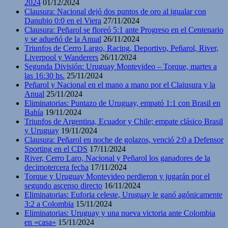
2024
01/12/2024
Clausura: Nacional dejó dos puntos de oro al igualar con
Danubio 0:0 en el Viera
27/11/2024
Clausura: Peñarol se floreó 5:1 ante Progreso en el Centenario
y se adueñó de la Anual
26/11/2024
Triunfos de Cerro Largo, Racing, Deportivo, Peñarol, River,
Liverpool y Wanderers
26/11/2024
Segunda División: Uruguay Montevideo – Torque, martes a
las 16:30 hs.
25/11/2024
Peñarol y Nacional en el mano a mano por el Claiusura y la
Anual
25/11/2024
Eliminatorias: Puntazo de Uruguay, empató 1:1 con Brasil en
Bahía
19/11/2024
Triunfos de Argentina, Ecuador y Chile; empate clásico Brasil
y Uruguay
19/11/2024
Clausura: Peñarol en noche de golazos, venció 2:0 a Defensor
Sporting en el CDS
17/11/2024
River, Cerro Laro, Nacional y Peñarol los ganadores de la
decimotercera fecha
17/11/2024
Torque y Uruguay Montevideo perdieron y jugarán por el
segundo ascenso directo
16/11/2024
Eliminatorias: Euforia celeste, Uruguay le ganó agónicamente
3:2 a Colombia
15/11/2024
Eliminatorias: Uruguay y una nueva victoria ante Colombia
en «casa»
15/11/2024