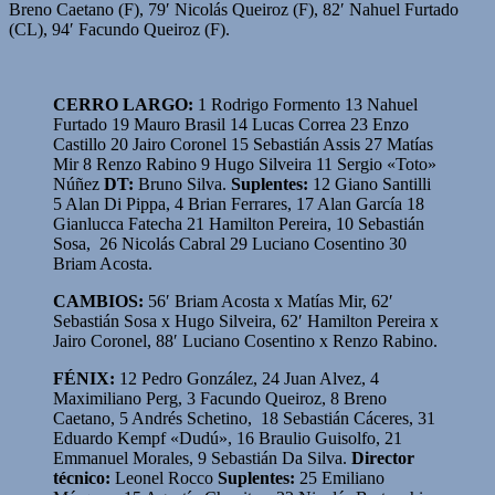
Breno Caetano (F), 79′ Nicolás Queiroz (F), 82′ Nahuel Furtado
(CL), 94′ Facundo Queiroz (F).
CERRO LARGO:
1 Rodrigo Formento 13 Nahuel
Furtado 19 Mauro Brasil 14 Lucas Correa 23 Enzo
Castillo 20 Jairo Coronel 15 Sebastián Assis 27 Matías
Mir 8 Renzo Rabino 9 Hugo Silveira 11 Sergio «Toto»
Núñez
DT:
Bruno Silva.
Suplentes:
12 Giano Santilli
5 Alan Di Pippa, 4 Brian Ferrares, 17 Alan García 18
Gianlucca Fatecha 21 Hamilton Pereira, 10 Sebastián
Sosa, 26 Nicolás Cabral 29 Luciano Cosentino 30
Briam Acosta.
CAMBIOS:
56′ Briam Acosta x Matías Mir, 62′
Sebastián Sosa x Hugo Silveira, 62′ Hamilton Pereira x
Jairo Coronel, 88′ Luciano Cosentino x Renzo Rabino.
FÉNIX:
12 Pedro González, 24 Juan Alvez, 4
Maximiliano Perg, 3 Facundo Queiroz, 8 Breno
Caetano, 5 Andrés Schetino, 18 Sebastián Cáceres, 31
Eduardo Kempf «Dudú», 16 Braulio Guisolfo, 21
Emmanuel Morales, 9 Sebastián Da Silva.
Director
técnico:
Leonel Rocco
Suplentes:
25 Emiliano