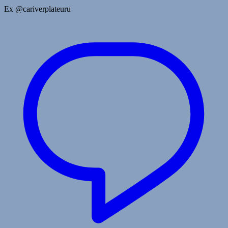
Ex @cariverplateuru