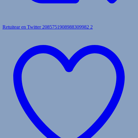
Retuitear en Twitter 2085751908988309982
2