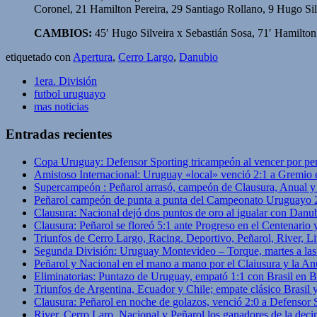
Coronel, 21 Hamilton Pereira, 29 Santiago Rollano, 9 Hugo Sil
CAMBIOS:
45′ Hugo Silveira x Sebastián Sosa, 71′ Hamilto
etiquetado con
Apertura
,
Cerro Largo
,
Danubio
1era. División
futbol uruguayo
mas noticias
Entradas recientes
Copa Uruguay: Defensor Sporting tricampeón al vencer por pe
Amistoso Internacional: Uruguay «local» venció 2:1 a Gremio 
Supercampeón : Peñarol arrasó, campeón de Clausura, Anual 
Peñarol campeón de punta a punta del Campeonato Uruguayo 
Clausura: Nacional dejó dos puntos de oro al igualar con Danub
Clausura: Peñarol se floreó 5:1 ante Progreso en el Centenario 
Triunfos de Cerro Largo, Racing, Deportivo, Peñarol, River, L
Segunda División: Uruguay Montevideo – Torque, martes a las
Peñarol y Nacional en el mano a mano por el Claiusura y la An
Eliminatorias: Puntazo de Uruguay, empató 1:1 con Brasil en B
Triunfos de Argentina, Ecuador y Chile; empate clásico Brasil
Clausura: Peñarol en noche de golazos, venció 2:0 a Defensor
River, Cerro Laro, Nacional y Peñarol los ganadores de la deci