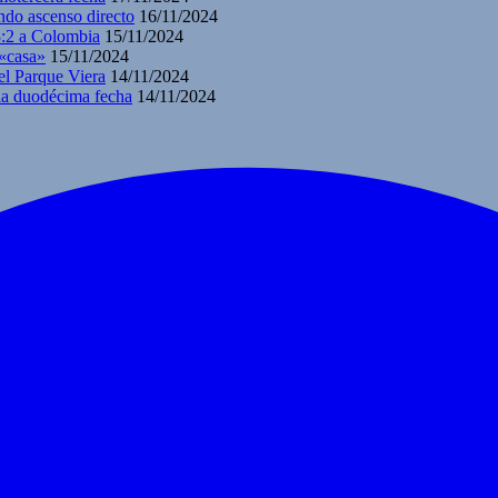
ndo ascenso directo
16/11/2024
3:2 a Colombia
15/11/2024
 «casa»
15/11/2024
el Parque Viera
14/11/2024
 la duodécima fecha
14/11/2024