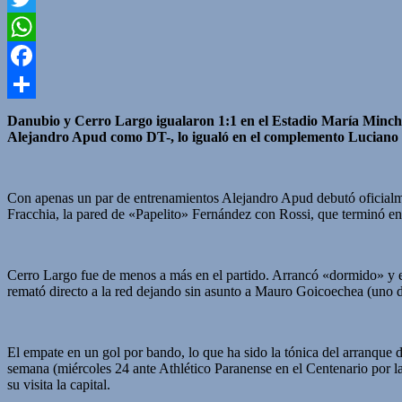
Twitter
WhatsApp
Facebook
Compartir
Danubio y Cerro Largo igualaron 1:1 en el Estadio María Mincheff
Alejandro Apud como DT-, lo igualó en el complemento Luciano 
Con apenas un par de entrenamientos Alejandro Apud debutó oficialm
Fracchia, la pared de «Papelito» Fernández con Rossi, que terminó en e
Cerro Largo fue de menos a más en el partido. Arrancó «dormido» y 
remató directo a la red dejando sin asunto a Mauro Goicoechea (uno d
El empate en un gol por bando, lo que ha sido la tónica del arranque
semana (miércoles 24 ante Athlético Paranense en el Centenario por l
su visita la capital.