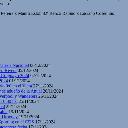
veira.
n Pereira x Mauro Estol, 82′ Renzo Rabino x Luciano Cosentino.
nales a Nacional
06/12/2024
en Rivera
05/12/2024
y Uruguayo 2024
02/12/2024
2024
01/12/2024
io 0:0 en el Viera
27/11/2024
y se adueñó de la Anual
26/11/2024
iverpool y Wanderers
26/11/2024
 16:30 hs.
25/11/2024
ual
25/11/2024
ahía
19/11/2024
 y Uruguay
19/11/2024
 Sporting en el CDS
17/11/2024
motercera fecha
17/11/2024