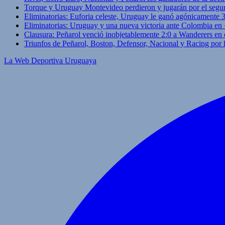
Torque y Uruguay Montevideo perdieron y jugarán por el segu
Eliminatorias: Euforia celeste, Uruguay le ganó agónicamente 
Eliminatorias: Uruguay y una nueva victoria ante Colombia en
Clausura: Peñarol venció inobjetablemente 2:0 a Wanderers en 
Triunfos de Peñarol, Boston, Defensor, Nacional y Racing por
La Web Deportiva Uruguaya