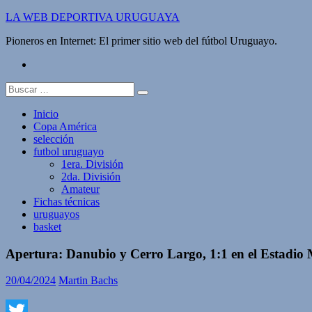
Saltar
LA WEB DEPORTIVA URUGUAYA
al
Pioneros en Internet: El primer sitio web del fútbol Uruguayo.
contenido
twitter
Buscar:
Inicio
Copa América
selección
futbol uruguayo
1era. División
2da. División
Amateur
Fichas técnicas
uruguayos
basket
Apertura: Danubio y Cerro Largo, 1:1 en el Estadio 
20/04/2024
Martin Bachs