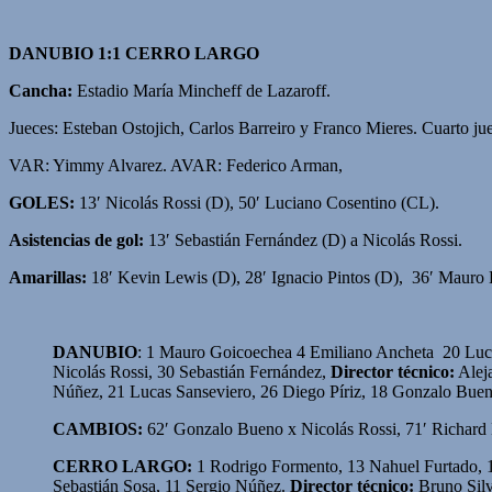
DANUBIO 1:1 CERRO LARGO
Cancha:
Estadio María Mincheff de Lazaroff.
Jueces: Esteban Ostojich, Carlos Barreiro y Franco Mieres. Cuarto jue
VAR: Yimmy Alvarez. AVAR: Federico Arman,
GOLES:
13′ Nicolás Rossi (D), 50′ Luciano Cosentino (CL).
Asistencias de gol:
13′ Sebastián Fernández (D) a Nicolás Rossi.
Amarillas:
18′ Kevin Lewis (D), 28′ Ignacio Pintos (D), 36′ Mauro E
DANUBIO
: 1 Mauro Goicoechea 4 Emiliano Ancheta 20 Lucas
Nicolás Rossi, 30 Sebastián Fernández,
Director técnico:
Alej
Núñez, 21 Lucas Sanseviero, 26 Diego Píriz, 18 Gonzalo Buen
CAMBIOS:
62′ Gonzalo Bueno x Nicolás Rossi, 71′ Richard 
CERRO LARGO:
1 Rodrigo Formento, 13 Nahuel Furtado, 1
Sebastián Sosa, 11 Sergio Núñez.
Director técnico:
Bruno Silv