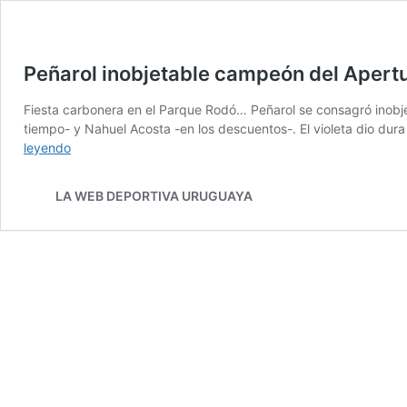
Peñarol inobjetable campeón del Apertur
Fiesta carbonera en el Parque Rodó… Peñarol se consagró inobje
tiempo- y Nahuel Acosta -en los descuentos-. El violeta dio du
Peñarol
leyendo
inobjetable
campeón
LA WEB DEPORTIVA URUGUAYA
del
Apertura
tras
vencer
2:0
a
Defensor
en
el
Franzini