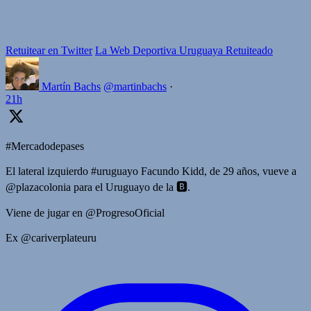
Retuitear en Twitter
La Web Deportiva Uruguaya Retuiteado
Martín Bachs
@martinbachs
·
21h
#Mercadodepases
El lateral izquierdo #uruguayo Facundo Kidd, de 29 años, vueve a
@plazacolonia para el Uruguayo de la 🅱️.
Viene de jugar en @ProgresoOficial
Ex @cariverplateuru