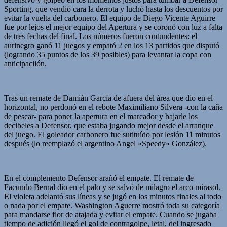
Sporting, que vendió cara la derrota y luchó hasta los descuentos por
evitar la vuelta del carbonero. El equipo de Diego Vicente Aguirre
fue por lejos el mejor equipo del Apertura y se coronó con luz a falta
de tres fechas del final. Los números fueron contundentes: el
aurinegro ganó 11 juegos y empató 2 en los 13 partidos que disputó
(logrando 35 puntos de los 39 posibles) para levantar la copa con
anticipaciión.
Tras un remate de Damián García de afuera del área que dio en el
horizontal, no perdonó en el rebote Maximiliano Silvera -con la caña
de pescar- para poner la apertura en el marcador y bajarle los
decibeles a Defensor, que estaba jugando mejor desde el arranque
del juego. El goleador carbonero fue sutituído por lesión 11 minutos
después (lo reemplazó el argentino Angel «Speedy» González).
En el complemento Defensor arañó el empate. El remate de
Facundo Bernal dio en el palo y se salvó de milagro el arco mirasol.
El violeta adelantó sus líneas y se jugó en los minutos finales al todo
o nada por el empate. Washington Aguerre mostró toda su categoría
para mandarse flor de atajada y evitar el empate. Cuando se jugaba
tiempo de adición llegó el gol de contragolpe, letal, del ingresado