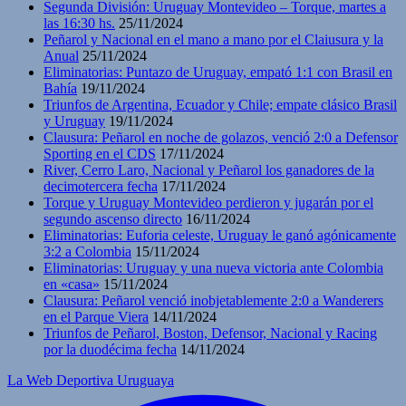
Segunda División: Uruguay Montevideo – Torque, martes a
las 16:30 hs.
25/11/2024
Peñarol y Nacional en el mano a mano por el Claiusura y la
Anual
25/11/2024
Eliminatorias: Puntazo de Uruguay, empató 1:1 con Brasil en
Bahía
19/11/2024
Triunfos de Argentina, Ecuador y Chile; empate clásico Brasil
y Uruguay
19/11/2024
Clausura: Peñarol en noche de golazos, venció 2:0 a Defensor
Sporting en el CDS
17/11/2024
River, Cerro Laro, Nacional y Peñarol los ganadores de la
decimotercera fecha
17/11/2024
Torque y Uruguay Montevideo perdieron y jugarán por el
segundo ascenso directo
16/11/2024
Eliminatorias: Euforia celeste, Uruguay le ganó agónicamente
3:2 a Colombia
15/11/2024
Eliminatorias: Uruguay y una nueva victoria ante Colombia
en «casa»
15/11/2024
Clausura: Peñarol venció inobjetablemente 2:0 a Wanderers
en el Parque Viera
14/11/2024
Triunfos de Peñarol, Boston, Defensor, Nacional y Racing
por la duodécima fecha
14/11/2024
La Web Deportiva Uruguaya