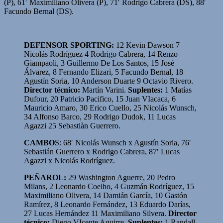
(P), 61′ Maximiliano Olivera (P), 71′ Rodrigo Cabrera (DS), 88′
Facundo Bernal (DS).
DEFENSOR SPORTING:
12 Kevin Dawson 7
Nicolás Rodríguez 4 Rodrigo Cabrera, 14 Renzo
Giampaoli, 3 Guillermo De Los Santos, 15 José
Álvarez, 8 Fernando Elizari, 5 Facundo Bernal, 18
Agustín Soria, 10 Anderson Duarte 9 Octavio Rivero.
Director técnico
:
Martín Varini.
Suplentes:
1 Matías
Dufour, 20 Patricio Pacifico, 15 Juan VIacaca, 6
Mauricio Amaro, 30 Erico Cuello, 25 Nicolás Wunsch,
34 Alfonso Barco, 29 Rodrigo Dudok, 11 Lucas
Agazzi 25 Sebastiàn Guerrero.
CAMBO
S: 68′ Nicolás Wunsch x Agustín Soria, 76′
Sebastián Guerrero x Rodrigo Cabrera, 87′ Lucas
Agazzi x Nicolás Rodríguez.
PEÑAROL:
29 Washington Aguerre, 20 Pedro
Milans, 2 Leonardo Coelho, 4 Guzmán Rodríguez, 15
Maximiliano Olivera, 14 Damián García, 10 Gastón
Ramírez, 8 Leonardo Fernández, 13 Eduardo Darías,
27 Lucas Hernández 11 Maximiliano Silvera.
Director
técnico:
Diego VIcente Aguirre.
Suplentes:
1 Randall