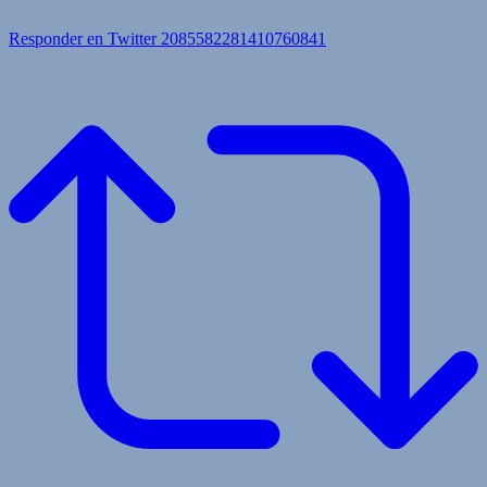
Responder en Twitter 2085582281410760841