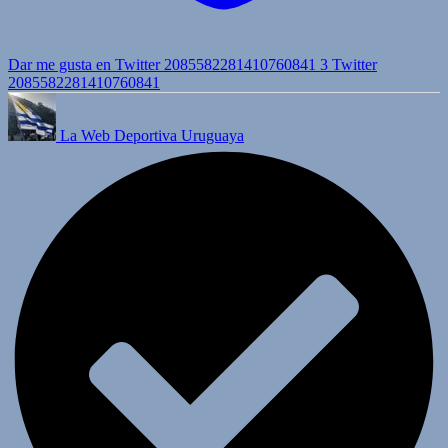
Dar me gusta en Twitter 2085582281410760841
3
Twitter
2085582281410760841
La Web Deportiva Uruguaya