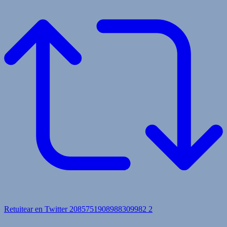
Retuitear en Twitter 2085751908988309982
2