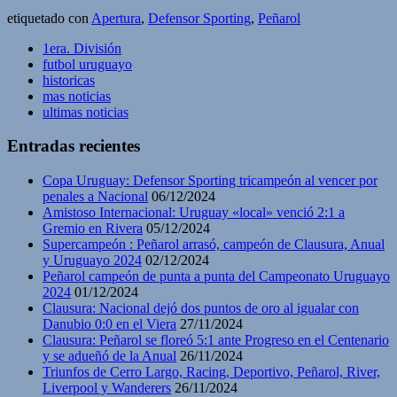
etiquetado con
Apertura
,
Defensor Sporting
,
Peñarol
1era. División
futbol uruguayo
historicas
mas noticias
ultimas noticias
Entradas recientes
Copa Uruguay: Defensor Sporting tricampeón al vencer por
penales a Nacional
06/12/2024
Amistoso Internacional: Uruguay «local» venció 2:1 a
Gremio en Rivera
05/12/2024
Supercampeón : Peñarol arrasó, campeón de Clausura, Anual
y Uruguayo 2024
02/12/2024
Peñarol campeón de punta a punta del Campeonato Uruguayo
2024
01/12/2024
Clausura: Nacional dejó dos puntos de oro al igualar con
Danubio 0:0 en el Viera
27/11/2024
Clausura: Peñarol se floreó 5:1 ante Progreso en el Centenario
y se adueñó de la Anual
26/11/2024
Triunfos de Cerro Largo, Racing, Deportivo, Peñarol, River,
Liverpool y Wanderers
26/11/2024