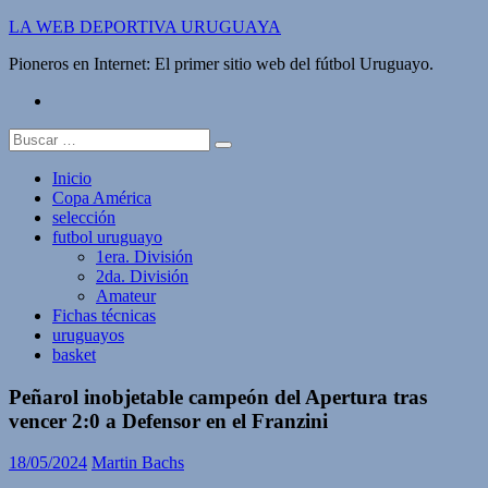
Saltar
LA WEB DEPORTIVA URUGUAYA
al
Pioneros en Internet: El primer sitio web del fútbol Uruguayo.
contenido
twitter
Buscar:
Inicio
Copa América
selección
futbol uruguayo
1era. División
2da. División
Amateur
Fichas técnicas
uruguayos
basket
Peñarol inobjetable campeón del Apertura tras
vencer 2:0 a Defensor en el Franzini
18/05/2024
Martin Bachs