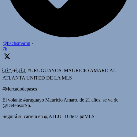
@bachsmartin
·
7h
🇺🇾✈️🇺🇸 #URUGUAYOS: MAURICIO AMARO AL
ATLANTA UNITED DE LA MLS
#Mercadodepases
El volante #uruguayo Mauricio Amaro, de 21 años, se va de
@DefensorSp.
Seguirá su carrera en @ATLUTD de la @MLS