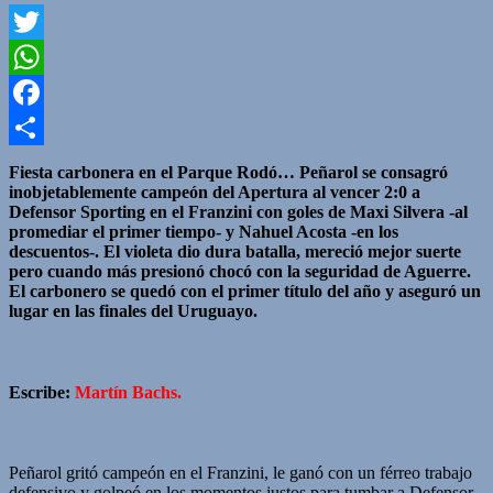
Twitter
WhatsApp
Facebook
Compartir
Fiesta carbonera en el Parque Rodó… Peñarol se consagró
inobjetablemente campeón del Apertura al vencer 2:0 a
Defensor Sporting en el Franzini con goles de Maxi Silvera -al
promediar el primer tiempo- y Nahuel Acosta -en los
descuentos-. El violeta dio dura batalla, mereció mejor suerte
pero cuando más presionó chocó con la seguridad de Aguerre.
El carbonero se quedó con el primer título del año y aseguró un
lugar en las finales del Uruguayo
.
Escribe:
Martín Bachs.
Peñarol gritó campeón en el Franzini, le ganó con un férreo trabajo
defensivo y golpeó en los momentos justos para tumbar a Defensor