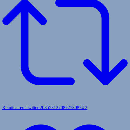
Retuitear en Twitter 2085531270872780874
2