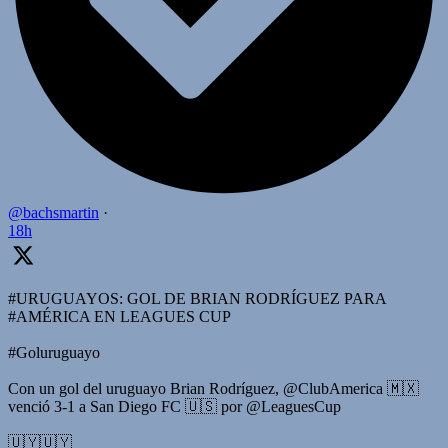
@bachsmartin
·
18h
#URUGUAYOS: GOL DE BRIAN RODRÍGUEZ PARA
#AMÉRICA EN LEAGUES CUP
#Goluruguayo
Con un gol del uruguayo Brian Rodríguez, @ClubAmerica 🇲🇽
venció 3-1 a San Diego FC 🇺🇸 por @LeaguesCup
🇺🇾🇺🇾