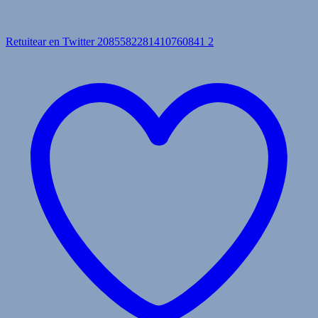
Retuitear en Twitter 2085582281410760841
2