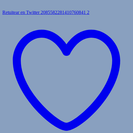
Retuitear en Twitter 2085582281410760841
2