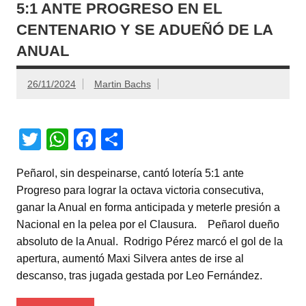
5:1 ANTE PROGRESO EN EL
CENTENARIO Y SE ADUEÑÓ DE LA
ANUAL
26/11/2024
Martin Bachs
T
W
F
C
wi
h
a
o
Peñarol, sin despeinarse, cantó lotería 5:1 ante
tt
at
c
m
Progreso para lograr la octava victoria consecutiva,
er
s
e
p
ganar la Anual en forma anticipada y meterle presión a
A
b
ar
Nacional en la pelea por el Clausura. Peñarol dueño
absoluto de la Anual. Rodrigo Pérez marcó el gol de la
p
o
tir
apertura, aumentó Maxi Silvera antes de irse al
p
o
descanso, tras jugada gestada por Leo Fernández.
k