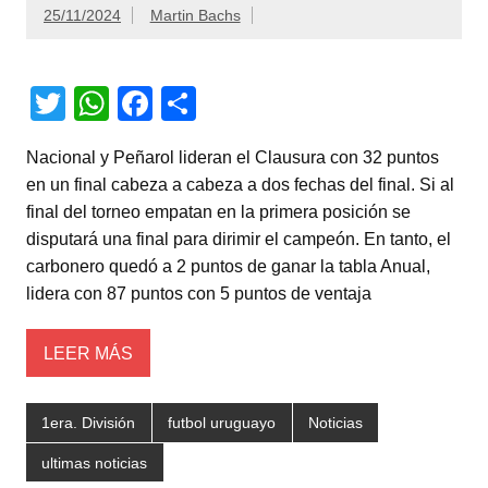
25/11/2024
Martin Bachs
T
W
F
C
wi
h
a
o
Nacional y Peñarol lideran el Clausura con 32 puntos
tt
at
c
m
en un final cabeza a cabeza a dos fechas del final. Si al
er
s
e
p
final del torneo empatan en la primera posición se
A
b
ar
disputará una final para dirimir el campeón. En tanto, el
carbonero quedó a 2 puntos de ganar la tabla Anual,
p
o
tir
lidera con 87 puntos con 5 puntos de ventaja
p
o
k
LEER MÁS
1era. División
futbol uruguayo
Noticias
ultimas noticias