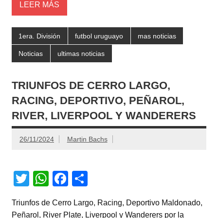
LEER MÁS
1era. División
futbol uruguayo
mas noticias
Noticias
ultimas noticias
TRIUNFOS DE CERRO LARGO,
RACING, DEPORTIVO, PEÑAROL,
RIVER, LIVERPOOL Y WANDERERS
26/11/2024
Martin Bachs
T
W
F
C
wi
h
a
o
Triunfos de Cerro Largo, Racing, Deportivo Maldonado,
tt
at
c
m
Peñarol, River Plate, Liverpool y Wanderers por la