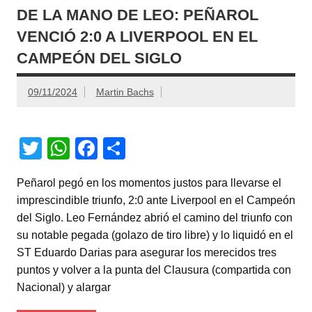
DE LA MANO DE LEO: PEÑAROL
VENCIÓ 2:0 A LIVERPOOL EN EL
CAMPEÓN DEL SIGLO
09/11/2024
Martin Bachs
T
W
F
C
wi
h
a
o
Peñarol pegó en los momentos justos para llevarse el
tt
at
c
m
imprescindible triunfo, 2:0 ante Liverpool en el Campeón
er
s
e
p
del Siglo. Leo Fernández abrió el camino del triunfo con
A
b
ar
su notable pegada (golazo de tiro libre) y lo liquidó en el
ST Eduardo Darias para asegurar los merecidos tres
p
o
tir
puntos y volver a la punta del Clausura (compartida con
p
o
Nacional) y alargar
k