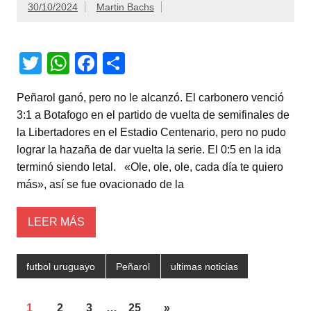
30/10/2024
Martin Bachs
T
W
F
C
wi
h
a
o
Peñarol ganó, pero no le alcanzó. El carbonero venció
tt
at
c
m
3:1 a Botafogo en el partido de vuelta de semifinales de
er
s
e
p
la Libertadores en el Estadio Centenario, pero no pudo
A
b
ar
lograr la hazaña de dar vuelta la serie. El 0:5 en la ida
terminó siendo letal. «Ole, ole, ole, cada día te quiero
p
o
tir
más», así se fue ovacionado de la
p
o
k
LEER MÁS
futbol uruguayo
Peñarol
ultimas noticias
1
2
3
…
25
»