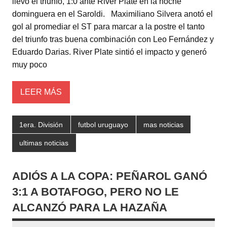
llevó el triunfo, 1:0 ante River Plate en la noche
er
s
e
p
dominguera en el Saroldi. Maximiliano Silvera anotó el
A
b
ar
gol al promediar el ST para marcar a la postre el tanto
del triunfo tras buena combinación con Leo Fernández y
p
o
tir
Eduardo Darias. River Plate sintió el impacto y generó
p
o
muy poco
k
LEER MÁS
1era. División
futbol uruguayo
mas noticias
ultimas noticias
ADIÓS A LA COPA: PEÑAROL GANÓ
3:1 A BOTAFOGO, PERO NO LE
ALCANZÓ PARA LA HAZAÑA