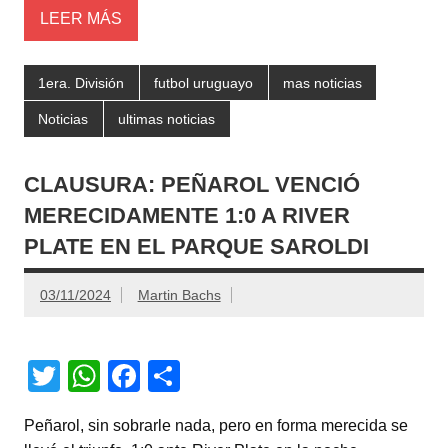
LEER MÁS
1era. División
futbol uruguayo
mas noticias
Noticias
ultimas noticias
CLAUSURA: PEÑAROL VENCIÓ
MERECIDAMENTE 1:0 A RIVER
PLATE EN EL PARQUE SAROLDI
03/11/2024
Martin Bachs
T
W
F
C
wi
h
a
o
Peñarol, sin sobrarle nada, pero en forma merecida se
tt
at
c
m