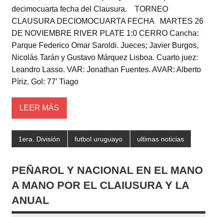
er
s
e
p
decimocuarta fecha del Clausura. TORNEO
A
b
ar
CLAUSURA DECIOMOCUARTA FECHA MARTES 26
DE NOVIEMBRE RIVER PLATE 1:0 CERRO Cancha:
p
o
tir
Parque Federico Omar Saroldi. Jueces; Javier Burgos,
p
o
Nicolás Tarán y Gustavo Márquez Lisboa. Cuarto juez:
k
Leandro Lasso. VAR: Jonathan Fuentes. AVAR: Alberto
Píriz. Gol: 77′ Tiago
LEER MÁS
1era. División
futbol uruguayo
ultimas noticias
PEÑAROL Y NACIONAL EN EL MANO
A MANO POR EL CLAIUSURA Y LA
ANUAL