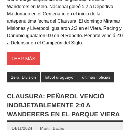
tt
at
c
m
Wanderers en Melo. Nacional goleó 5:2 a Deportivo
er
s
e
p
Maldonado en el Centenario en el inicio de la
A
b
ar
antepenúltima fecha del Clausura. El domingo Miramar
Misiones y Liverpool igualaron 2:2 en el Viera. Racing y
p
o
tir
Danubio igualaron 0:0 en el Roberto. Peñarol venció 2:0
p
o
a Defensor en el Campeón del SIglo.
k
LEER MÁS
1era. División
futbol uruguayo
ultimas noticias
CLAUSURA: PEÑAROL VENCIÓ
INOBJETABLEMENTE 2:0 A
WANDERERS EN EL PARQUE VIERA
14/11/2024
Martin Bachs