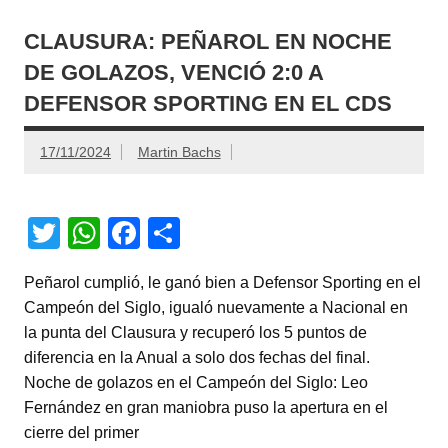
CLAUSURA: PEÑAROL EN NOCHE
DE GOLAZOS, VENCIÓ 2:0 A
DEFENSOR SPORTING EN EL CDS
17/11/2024
Martin Bachs
T
W
F
C
wi
h
a
o
Peñarol cumplió, le ganó bien a Defensor Sporting en el
tt
at
c
m
Campeón del Siglo, igualó nuevamente a Nacional en
er
s
e
p
la punta del Clausura y recuperó los 5 puntos de
A
b
ar
diferencia en la Anual a solo dos fechas del final.
Noche de golazos en el Campeón del Siglo: Leo
p
o
tir
Fernández en gran maniobra puso la apertura en el
p
o
cierre del primer