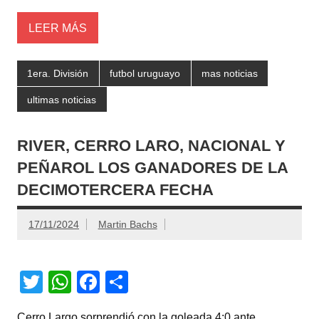
k
LEER MÁS
1era. División
futbol uruguayo
mas noticias
ultimas noticias
RIVER, CERRO LARO, NACIONAL Y
PEÑAROL LOS GANADORES DE LA
DECIMOTERCERA FECHA
17/11/2024
Martin Bachs
T
W
F
C
wi
h
a
o
Cerro Largo sorprendió con la goleada 4:0 ante