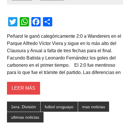
T
W
F
C
wi
h
a
o
Peñarol le ganó categóricamente 2:0 a Wanderers en el
tt
at
c
m
Parque Alfredo Víctor Viera y sigue en lo más alto del
er
s
e
p
Clausura y Anual a falta de tres fechas para el final.
A
b
ar
Facundo Batista y Leonardo Fernández los goles del
carbonero en el primer tiempo. El 2:0 fue mentiroso
p
o
tir
para lo que fue el trámite del partido. Las diferencias en
p
o
k
LEER MÁS
1era. División
futbol uruguayo
mas noticias
ultimas noticias