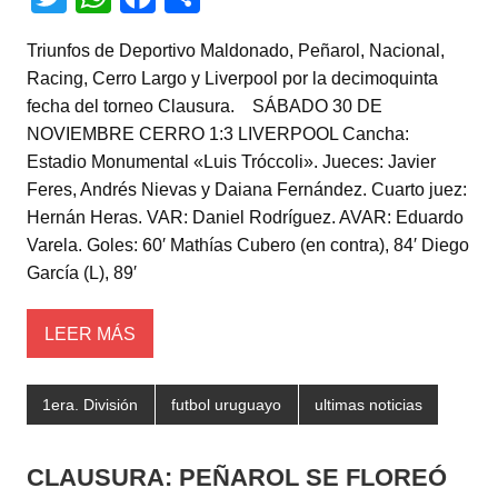
wi
h
a
o
Triunfos de Deportivo Maldonado, Peñarol, Nacional,
tt
at
c
m
Racing, Cerro Largo y Liverpool por la decimoquinta
er
s
e
p
fecha del torneo Clausura. SÁBADO 30 DE
A
b
ar
NOVIEMBRE CERRO 1:3 LIVERPOOL Cancha:
Estadio Monumental «Luis Tróccoli». Jueces: Javier
p
o
tir
Feres, Andrés Nievas y Daiana Fernández. Cuarto juez:
p
o
Hernán Heras. VAR: Daniel Rodríguez. AVAR: Eduardo
k
Varela. Goles: 60′ Mathías Cubero (en contra), 84′ Diego
García (L), 89′
LEER MÁS
1era. División
futbol uruguayo
ultimas noticias
CLAUSURA: PEÑAROL SE FLOREÓ