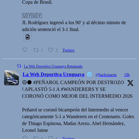
Copa de Brasil.
🇺🇾🇺🇾
JL Rodríguez ingresó a los 90' y al décimo minuto de
adición sentenció el 3-1 final.
1
2
Twitter
La Web Deportiva Uruguaya Retuiteado
La Web Deportiva Uruguaya
@bachsmartin
·
19h
🟡⚫️ #PEÑAROL CAMPEÓN POR DESTROZO
! APLASTÓ 5-1 A #WANDERERS Y SE
CORONÓ COMO MEJOR DEL INTERMEDIO 2026
Peñarol se coronó bicampeón del Intermedio al vencer
categóricamente 5-1 a Wanderers en el Centenario. Goles
de Thiago Espinosa, Matías Arezo, Abel Hernández,
Leonel Jaime
5
5
Twitter