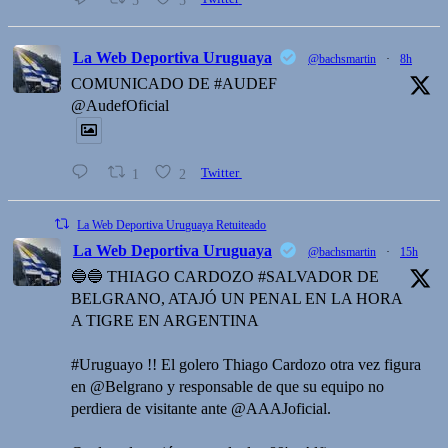
La Web Deportiva Uruguaya
@bachsmartin
·
8h
COMUNICADO DE #AUDEF
@AudefOficial
1
2
Twitter
La Web Deportiva Uruguaya Retuiteado
La Web Deportiva Uruguaya
@bachsmartin
·
15h
🔵🔵 THIAGO CARDOZO #SALVADOR DE
BELGRANO, ATAJÓ UN PENAL EN LA HORA
A TIGRE EN ARGENTINA
#Uruguayo !! El golero Thiago Cardozo otra vez figura
en @Belgrano y responsable de que su equipo no
perdiera de visitante ante @AAAJoficial.