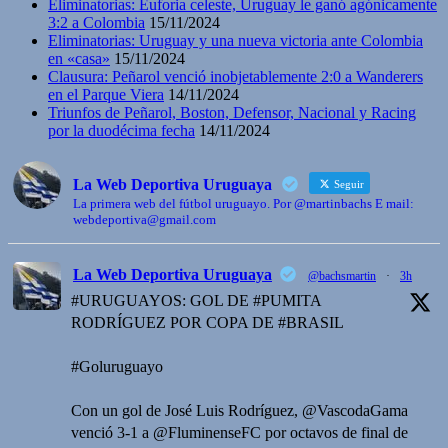
Eliminatorias: Euforia celeste, Uruguay le ganó agónicamente
3:2 a Colombia
15/11/2024
Eliminatorias: Uruguay y una nueva victoria ante Colombia
en «casa»
15/11/2024
Clausura: Peñarol venció inobjetablemente 2:0 a Wanderers
en el Parque Viera
14/11/2024
Triunfos de Peñarol, Boston, Defensor, Nacional y Racing
por la duodécima fecha
14/11/2024
La Web Deportiva Uruguaya
Seguir
La primera web del fútbol uruguayo. Por @martinbachs E mail:
webdeportiva@gmail.com
La Web Deportiva Uruguaya
@bachsmartin
·
3h
#URUGUAYOS: GOL DE #PUMITA
RODRÍGUEZ POR COPA DE #BRASIL
#Goluruguayo
Con un gol de José Luis Rodríguez, @VascodaGama
venció 3-1 a @FluminenseFC por octavos de final de