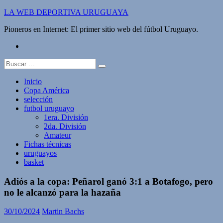
Saltar
LA WEB DEPORTIVA URUGUAYA
al
Pioneros en Internet: El primer sitio web del fútbol Uruguayo.
contenido
twitter
Buscar:
Inicio
Copa América
selección
futbol uruguayo
1era. División
2da. División
Amateur
Fichas técnicas
uruguayos
basket
Adiós a la copa: Peñarol ganó 3:1 a Botafogo, pero
no le alcanzó para la hazaña
30/10/2024
Martin Bachs