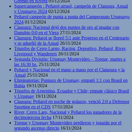
Gremio en Rivera
05/12/2024
Supercampeón : Peñarol arrasó, campeón de Clausura, Anual
y Uruguayo 2024
02/12/2024
Peñarol campeón de punta a punta del Campeonato Uruguayo
2024
01/12/2024
Clausura: Nacional dejó dos puntos de oro al igualar con
Danubio 0:0 en el Viera
27/11/2024
Clausura: Peñarol se floreó 5:1 ante Progreso en el Centenario
y se adueñó de la Anual
26/11/2024
Triunfos de Cerro Largo, Racing, Deportivo, Peñarol, River,
Liverpool y Wanderers
26/11/2024
Segunda División: Uruguay Montevideo – Torque, martes a
las 16:30 hs.
25/11/2024
Peñarol y Nacional en el mano a mano por el Claiusura y la
Anual
25/11/2024
Eliminatorias: Puntazo de Uruguay, empató 1:1 con Brasil en
Bahía
19/11/2024
Triunfos de Argentina, Ecuador y Chile; empate clásico Brasil
y Uruguay
19/11/2024
Clausura: Peñarol en noche de golazos, venció 2:0 a Defensor
Sporting en el CDS
17/11/2024
River, Cerro Laro, Nacional y Peñarol los ganadores de la
decimotercera fecha
17/11/2024
Torque y Uruguay Montevideo perdieron y jugarán por el
segundo ascenso directo
16/11/2024