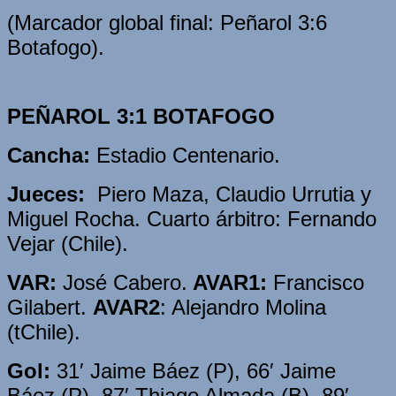
(Marcador global final: Peñarol 3:6
Botafogo).
PEÑAROL 3:1 BOTAFOGO
Cancha:
Estadio Centenario.
Jueces:
Piero Maza, Claudio Urrutia y
Miguel Rocha. Cuarto árbitro: Fernando
Vejar (Chile).
VAR:
José Cabero.
AVAR1:
Francisco
Gilabert.
AVAR2
: Alejandro Molina
(tChile).
Gol:
31′ Jaime Báez (P), 66′ Jaime
Báez (P), 87′ Thiago Almada (B), 89′