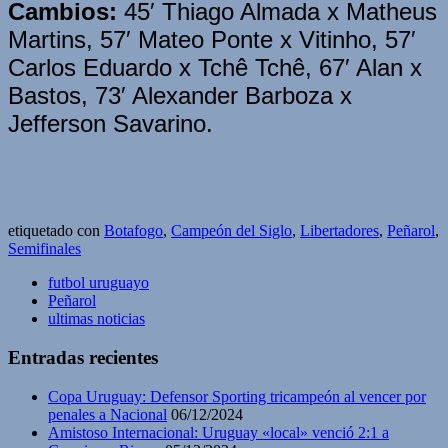
Cambios:
45′ Thiago Almada x Matheus
Martins, 57′ Mateo Ponte x Vitinho, 57′
Carlos Eduardo x Tchê Tchê, 67′ Alan x
Bastos, 73′ Alexander Barboza x
Jefferson Savarino.
etiquetado con
Botafogo
,
Campeón del Siglo
,
Libertadores
,
Peñarol
,
Semifinales
futbol uruguayo
Peñarol
ultimas noticias
Entradas recientes
Copa Uruguay: Defensor Sporting tricampeón al vencer por
penales a Nacional
06/12/2024
Amistoso Internacional: Uruguay «local» venció 2:1 a