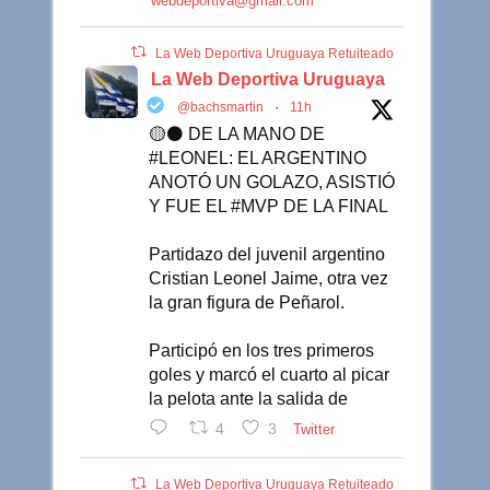
webdeportiva@gmail.com
La Web Deportiva Uruguaya Retuiteado
La Web Deportiva Uruguaya
@bachsmartin
·
11h
🟡⚫️ DE LA MANO DE
#LEONEL: EL ARGENTINO
ANOTÓ UN GOLAZO, ASISTIÓ
Y FUE EL #MVP DE LA FINAL
Partidazo del juvenil argentino
Cristian Leonel Jaime, otra vez
la gran figura de Peñarol.
Participó en los tres primeros
goles y marcó el cuarto al picar
la pelota ante la salida de
4
3
Twitter
La Web Deportiva Uruguaya Retuiteado