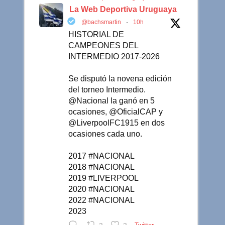
La Web Deportiva Uruguaya
@bachsmartin
·
10h
HISTORIAL DE
CAMPEONES DEL
INTERMEDIO 2017-2026
Se disputó la novena edición
del torneo Intermedio.
@Nacional la ganó en 5
ocasiones, @OficialCAP y
@LiverpoolFC1915 en dos
ocasiones cada uno.
2017 #NACIONAL
2018 #NACIONAL
2019 #LIVERPOOL
2020 #NACIONAL
2022 #NACIONAL
2023