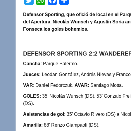
wi
h
a
o
Defensor Sporting, que ofició de local en el Par
tt
at
c
m
del Apertura. Nicolás Wunsch y Agustín Soria ano
er
s
e
p
Fonseca los goles bohemios.
A
b
ar
p
o
tir
DEFENSOR SPORTING 2:2 WANDERE
p
o
k
Cancha:
Parque Palermo.
Jueces:
Leodan González, Andrés Nievas y Franco
VAR
: Daniel Fedorczuk.
AVAR:
Santiago Motta.
GOLES:
35′ Nicolás Wunsch (DS), 53′ Gonzalo Freit
(DS).
Asistencias de gol:
35′ Octavio Rivero (DS) a Nic
Amarilla:
88′ Renzo Giampaoli (DS),