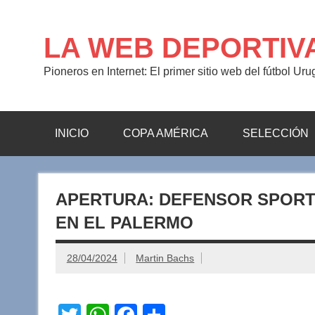
Saltar
al
contenido
LA WEB DEPORTIV
Pioneros en Internet: El primer sitio web del fútbol Ur
INICIO
COPA AMÉRICA
SELECCIÓN
APERTURA: DEFENSOR SPORT
EN EL PALERMO
28/04/2024
Martin Bachs
T
W
F
C