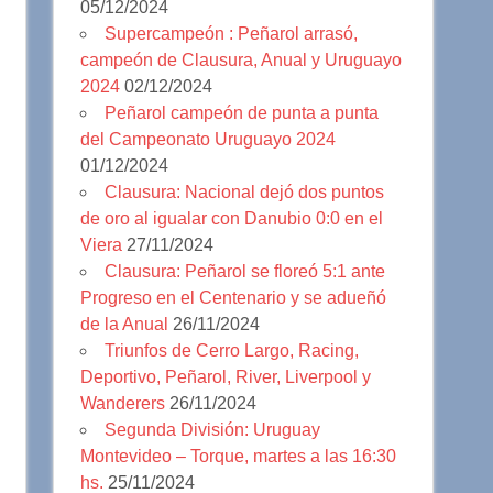
05/12/2024
Supercampeón : Peñarol arrasó,
campeón de Clausura, Anual y Uruguayo
2024
02/12/2024
Peñarol campeón de punta a punta
del Campeonato Uruguayo 2024
01/12/2024
Clausura: Nacional dejó dos puntos
de oro al igualar con Danubio 0:0 en el
Viera
27/11/2024
Clausura: Peñarol se floreó 5:1 ante
Progreso en el Centenario y se adueñó
de la Anual
26/11/2024
Triunfos de Cerro Largo, Racing,
Deportivo, Peñarol, River, Liverpool y
Wanderers
26/11/2024
Segunda División: Uruguay
Montevideo – Torque, martes a las 16:30
hs.
25/11/2024