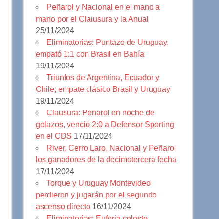
Peñarol y Nacional en el mano a
mano por el Claiusura y la Anual
25/11/2024
Eliminatorias: Puntazo de Uruguay,
empató 1:1 con Brasil en Bahía
19/11/2024
Triunfos de Argentina, Ecuador y
Chile; empate clásico Brasil y Uruguay
19/11/2024
Clausura: Peñarol en noche de
golazos, venció 2:0 a Defensor Sporting
en el CDS
17/11/2024
River, Cerro Laro, Nacional y Peñarol
los ganadores de la decimotercera fecha
17/11/2024
Torque y Uruguay Montevideo
perdieron y jugarán por el segundo
ascenso directo
16/11/2024
Eliminatorias: Euforia celeste,