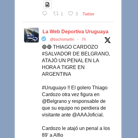
1
3
Twitter
La Web Deportiva Uruguaya
@bachsmartin
·
7h
🔵🔵 THIAGO CARDOZO
#SALVADOR DE BELGRANO,
ATAJÓ UN PENAL EN LA
HORA A TIGRE EN
ARGENTINA
#Uruguayo !! El golero Thiago
Cardozo otra vez figura en
@Belgrano y responsable de
que su equipo no perdiera de
visitante ante @AAAJoficial.
Cardozo le atajó un penal a los
89' a Alfio