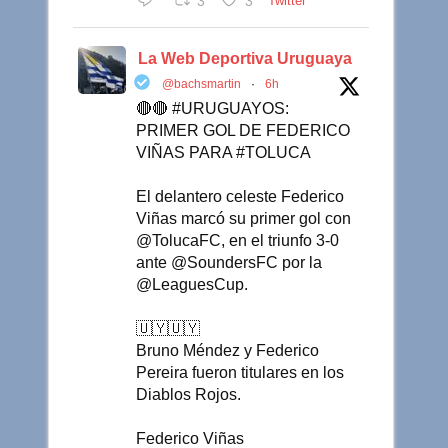
3
3
Twitter
La Web Deportiva Uruguaya
@bachsmartin
·
6h
🔴🔴 #URUGUAYOS:
PRIMER GOL DE FEDERICO
VIÑAS PARA #TOLUCA
El delantero celeste Federico
Viñas marcó su primer gol con
@TolucaFC, en el triunfo 3-0
ante @SoundersFC por la
@LeaguesCup.
🇺🇾🇺🇾
Bruno Méndez y Federico
Pereira fueron titulares en los
Diablos Rojos.
Federico Viñas