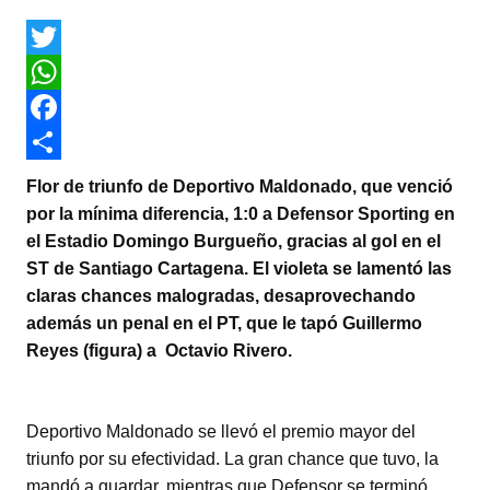
T
w
W
i
h
F
t
a
a
C
Flor de triunfo de Deportivo Maldonado, que venció
t
t
c
o
por la mínima diferencia, 1:0 a Defensor Sporting en
el Estadio Domingo Burgueño, gracias al gol en el
e
s
e
m
ST de Santiago Cartagena. El violeta se lamentó las
r
A
b
p
claras chances malogradas, desaprovechando
p
o
a
además un penal en el PT, que le tapó Guillermo
Reyes (figura) a Octavio Rivero.
p
o
r
k
t
i
Deportivo Maldonado se llevó el premio mayor del
r
triunfo por su efectividad. La gran chance que tuvo, la
mandó a guardar, mientras que Defensor se terminó