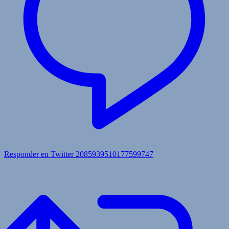
Responder en Twitter 2085939510177599747