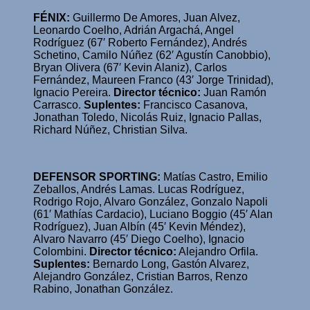
FÉNIX:
Guillermo De Amores, Juan Alvez,
Leonardo Coelho, Adrián Argachá, Angel
Rodríguez (67′ Roberto Fernández), Andrés
Schetino, Camilo Núñez (62′ Agustín Canobbio),
Bryan Olivera (67′ Kevin Alaniz), Carlos
Fernández, Maureen Franco (43′ Jorge Trinidad),
Ignacio Pereira.
Director técnico:
Juan Ramón
Carrasco.
Suplentes:
Francisco Casanova,
Jonathan Toledo, Nicolás Ruiz, Ignacio Pallas,
Richard Núñez, Christian Silva.
DEFENSOR SPORTING:
Matías Castro, Emilio
Zeballos, Andrés Lamas. Lucas Rodríguez,
Rodrigo Rojo, Alvaro González, Gonzalo Napoli
(61′ Mathías Cardacio), Luciano Boggio (45′ Alan
Rodríguez), Juan Albín (45′ Kevin Méndez),
Alvaro Navarro (45′ Diego Coelho), Ignacio
Colombini.
Director técnico:
Alejandro Orfila.
Suplentes:
Bernardo Long, Gastón Alvarez,
Alejandro González, Cristian Barros, Renzo
Rabino, Jonathan González.