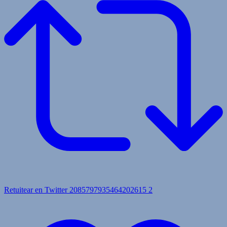
Retuitear en Twitter 2085797935464202615
2