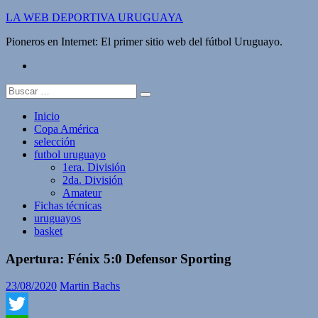
Saltar
LA WEB DEPORTIVA URUGUAYA
al
Pioneros en Internet: El primer sitio web del fútbol Uruguayo.
contenido
twitter
Buscar:
Inicio
Copa América
selección
futbol uruguayo
1era. División
2da. División
Amateur
Fichas técnicas
uruguayos
basket
Apertura: Fénix 5:0 Defensor Sporting
23/08/2020
Martin Bachs