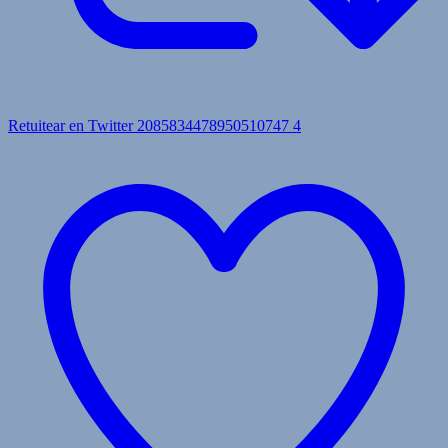
Retuitear en Twitter 2085834478950510747
4