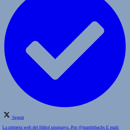
Seguir
La primera web del fútbol uruguayo. Por @martinbachs E mail: