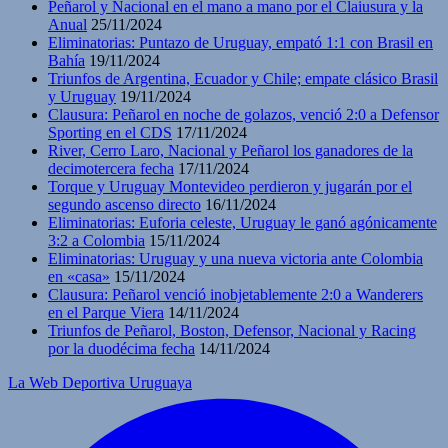
Peñarol y Nacional en el mano a mano por el Claiusura y la
Anual
25/11/2024
Eliminatorias: Puntazo de Uruguay, empató 1:1 con Brasil en
Bahía
19/11/2024
Triunfos de Argentina, Ecuador y Chile; empate clásico Brasil
y Uruguay
19/11/2024
Clausura: Peñarol en noche de golazos, venció 2:0 a Defensor
Sporting en el CDS
17/11/2024
River, Cerro Laro, Nacional y Peñarol los ganadores de la
decimotercera fecha
17/11/2024
Torque y Uruguay Montevideo perdieron y jugarán por el
segundo ascenso directo
16/11/2024
Eliminatorias: Euforia celeste, Uruguay le ganó agónicamente
3:2 a Colombia
15/11/2024
Eliminatorias: Uruguay y una nueva victoria ante Colombia
en «casa»
15/11/2024
Clausura: Peñarol venció inobjetablemente 2:0 a Wanderers
en el Parque Viera
14/11/2024
Triunfos de Peñarol, Boston, Defensor, Nacional y Racing
por la duodécima fecha
14/11/2024
La Web Deportiva Uruguaya