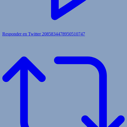
Responder en Twitter 2085834478950510747