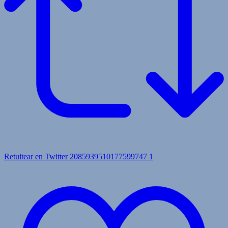
Retuitear en Twitter 2085939510177599747
1