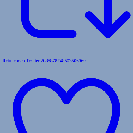
Retuitear en Twitter 2085878748503506960