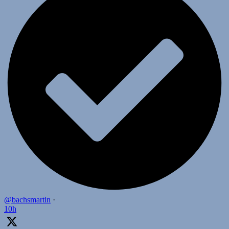
@bachsmartin
·
10h