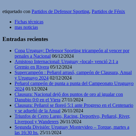
etiquetado con
Partidos de Defensor Sporting
,
Partidos de Fénix
Fichas técnicas
mas noticias
Entradas recientes
Copa Uruguay: Defensor Sporting tricampeón al vencer por
penales a Nacional
06/12/2024
Amistoso Internacional: Uruguay «local» venció 2:1 a
Gremio en Rivera
05/12/2024
Supercampeón : Peñarol arrasó, campeón de Clausura, Anual
y Uruguayo 2024
02/12/2024
Peñarol campeón de punta a punta del Campeonato Uruguayo
2024
01/12/2024
Clausura: Nacional dejó dos puntos de oro al igualar con
Danubio 0:0 en el Viera
27/11/2024
Clausura: Peñarol se floreó 5:1 ante Progreso en el Centenario
y se adueñó de la Anual
26/11/2024
Triunfos de Cerro Largo, Racing, Deportivo, Peñarol, River,
Liverpool y Wanderers
26/11/2024
Segunda División: Uruguay Montevideo – Torque, martes a
las 16:30 hs.
25/11/2024