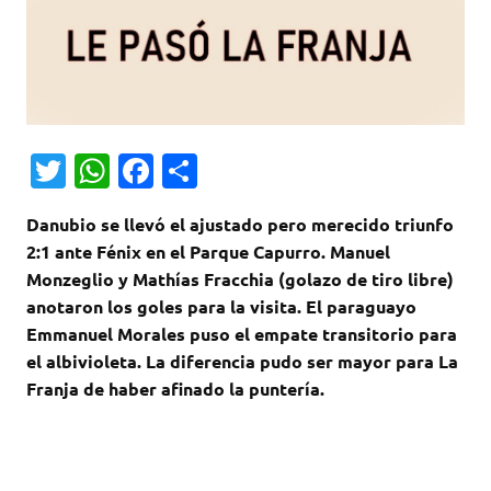
T
W
Fa
C
w
h
c
o
Danubio se llevó el ajustado pero merecido triunfo
it
at
e
m
2:1 ante Fénix en el Parque Capurro. Manuel
te
s
b
p
Monzeglio y Mathías Fracchia (golazo de tiro libre)
r
A
o
ar
anotaron los goles para la visita. El paraguayo
Emmanuel Morales puso el empate transitorio para
p
o
ti
el albivioleta. La diferencia pudo ser mayor para La
p
k
r
Franja de haber afinado la puntería.