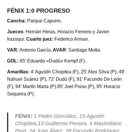
FÉNIX 1:0 PROGRESO
Cancha:
Parque Capurro.
Jueces
: Hernán Heras, Horacio Ferreiro y Javier
Irazoqui.
Cuarto juez:
Federico Arman.
VAR:
Antonio García
. AVAR
: Santiago Motta.
GOL:
65′ Eduardo «Dudú» Kempf (F).
Amarillas:
4′ Agustín Chopitea (F), 25′ Alex Silva (P), 49′
Nahuel Suárez (P), 72′ Dudú (F), 91′ Facundo De León
(F), 94′ Martín Marta (P).95′ Joel Poiso (P), 95′ Horacio
Sequeira (P).
FÉNIX:
1 Pedro González, 15 Agustín
Chopitea,13 Guillermo Pereira, 4 Maximiliano
Perg, 24 Juan Álvez, 28 Facundo Rodríguez,