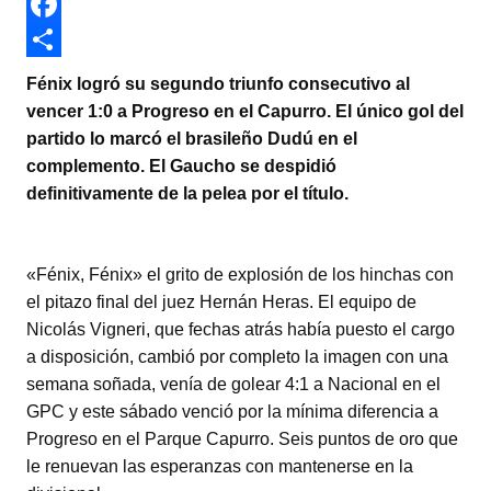
w
W
i
h
F
t
a
a
C
Fénix logró su segundo triunfo consecutivo al
t
t
c
o
vencer 1:0 a Progreso en el Capurro. El único gol del
partido lo marcó el brasileño Dudú en el
e
s
e
m
complemento. El Gaucho se despidió
r
A
b
p
definitivamente de la pelea por el título.
p
o
a
p
o
r
«Fénix, Fénix» el grito de explosión de los hinchas con
k
t
el pitazo final del juez Hernán Heras. El equipo de
i
Nicolás Vigneri, que fechas atrás había puesto el cargo
r
a disposición, cambió por completo la imagen con una
semana soñada, venía de golear 4:1 a Nacional en el
GPC y este sábado venció por la mínima diferencia a
Progreso en el Parque Capurro. Seis puntos de oro que
le renuevan las esperanzas con mantenerse en la