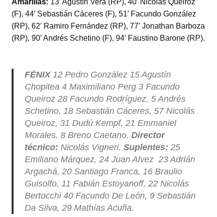
Amarillas:
13′ Agustín Vera (RP), 40′ Nicolás Queiroz
(F), 44′ Sebastián Cáceres (F), 51′ Facundo González
(RP), 62′ Ramiro Fernández (RP), 77′ Jonathan Barboza
(RP), 90′ Andrés Schetino (F), 94′ Faustino Barone (RP).
FÉNIX
12 Pedro González 15 Agustín
Chopitea 4 Maximiliano Perg 3 Facundo
Queiroz 28 Facundo Rodríguez, 5 Andrés
Schetino, 18 Sebastián Cáceres, 57 Nicolás
Queiroz, 31 Dudú Kempf, 21 Emmaniel
Morales, 8 Breno Caetano.
Director
técnico:
Nicolás Vigneri.
Suplentes:
25
Emiliano Márquez,
24 Juan Alvez 23 Adrián
Argachá, 20 Santiago Franca, 16 Braulio
Guisolfo, 11 Fabián Estoyanoff, 22 Nicolás
Bertocchi 40 Facundo De León, 9 Sebastián
Da Silva, 29 Mathías Acuña.