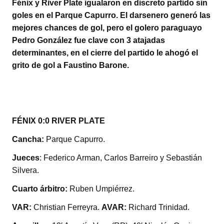
Fénix y River Plate igualaron en discreto partido sin
tt
at
c
m
goles en el Parque Capurro. El darsenero generó las
er
s
e
p
mejores chances de gol, pero el golero paraguayo
A
b
ar
Pedro González fue clave con 3 atajadas
determinantes, en el cierre del partido le ahogó el
p
o
tir
grito de gol a Faustino Barone.
p
o
k
FÉNIX 0:0 RIVER PLATE
Cancha:
Parque Capurro.
Jueces
: Federico Arman, Carlos Barreiro y Sebastián
Silvera.
Cuarto árbitro:
Ruben Umpiérrez.
VAR:
Christian Ferreyra.
AVAR:
Richard Trinidad.