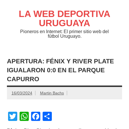
Saltar
al
contenido
LA WEB DEPORTIVA
URUGUAYA
Pioneros en Internet: El primer sitio web del
fútbol Uruguayo.
APERTURA: FÉNIX Y RIVER PLATE
IGUALARON 0:0 EN EL PARQUE
CAPURRO
16/03/2024
Martin Bachs
T
W
F
C
wi
h
a
o