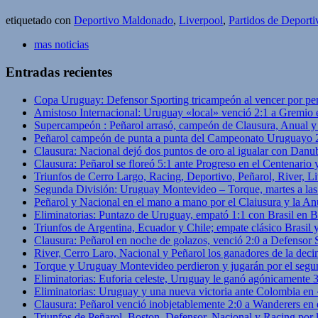
etiquetado con
Deportivo Maldonado
,
Liverpool
,
Partidos de Deport
mas noticias
Entradas recientes
Copa Uruguay: Defensor Sporting tricampeón al vencer por pe
Amistoso Internacional: Uruguay «local» venció 2:1 a Gremio 
Supercampeón : Peñarol arrasó, campeón de Clausura, Anual 
Peñarol campeón de punta a punta del Campeonato Uruguayo 
Clausura: Nacional dejó dos puntos de oro al igualar con Danub
Clausura: Peñarol se floreó 5:1 ante Progreso en el Centenario 
Triunfos de Cerro Largo, Racing, Deportivo, Peñarol, River, L
Segunda División: Uruguay Montevideo – Torque, martes a las
Peñarol y Nacional en el mano a mano por el Claiusura y la An
Eliminatorias: Puntazo de Uruguay, empató 1:1 con Brasil en B
Triunfos de Argentina, Ecuador y Chile; empate clásico Brasil
Clausura: Peñarol en noche de golazos, venció 2:0 a Defensor
River, Cerro Laro, Nacional y Peñarol los ganadores de la deci
Torque y Uruguay Montevideo perdieron y jugarán por el segu
Eliminatorias: Euforia celeste, Uruguay le ganó agónicamente 
Eliminatorias: Uruguay y una nueva victoria ante Colombia en
Clausura: Peñarol venció inobjetablemente 2:0 a Wanderers en 
Triunfos de Peñarol, Boston, Defensor, Nacional y Racing por