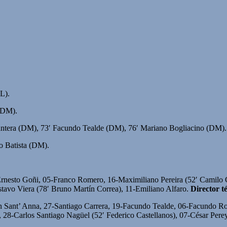
L).
(DM).
antera (DM), 73′ Facundo Tealde (DM), 76′ Mariano Bogliacino (DM).
do Batista (DM).
rnesto Goñi, 05-Franco Romero, 16-Maximiliano Pereira (52′ Camilo 
tavo Viera (78′ Bruno Martín Correa), 11-Emiliano Alfaro.
Director t
 Sant’ Anna, 27-Santiago Carrera, 19-Facundo Tealde, 06-Facundo Ro
 28-Carlos Santiago Nagüel (52′ Federico Castellanos), 07-César Perey