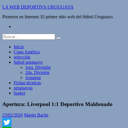
Saltar
LA WEB DEPORTIVA URUGUAYA
al
Pioneros en Internet: El primer sitio web del fútbol Uruguayo.
contenido
twitter
Buscar:
Inicio
Copa América
selección
futbol uruguayo
1era. División
2da. División
Amateur
Fichas técnicas
uruguayos
basket
Apertura: Liverpool 1:1 Deportivo Maldonado
23/02/2020
Martin Bachs