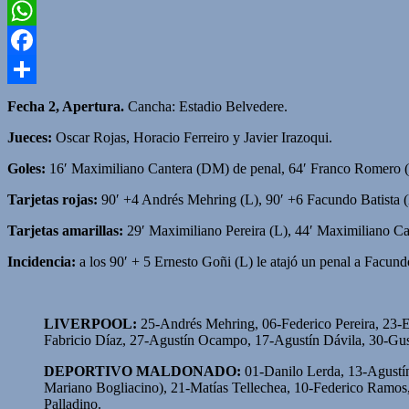
Twitter
WhatsApp
Facebook
Compartir
Fecha 2, Apertura.
Cancha: Estadio Belvedere.
Jueces:
Oscar Rojas, Horacio Ferreiro y Javier Irazoqui.
Goles:
16′ Maximiliano Cantera (DM) de penal, 64′ Franco Romero (
Tarjetas rojas:
90′ +4 Andrés Mehring (L), 90′ +6 Facundo Batista 
Tarjetas amarillas:
29′ Maximiliano Pereira (L), 44′ Maximiliano C
Incidencia:
a los 90′ + 5 Ernesto Goñi (L) le atajó un penal a Facun
LIVERPOOL:
25-Andrés Mehring, 06-Federico Pereira, 23-E
Fabricio Díaz, 27-Agustín Ocampo, 17-Agustín Dávila, 30-Gus
DEPORTIVO MALDONADO:
01-Danilo Lerda, 13-Agustín
Mariano Bogliacino), 21-Matías Tellechea, 10-Federico Ramos,
Palladino.