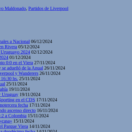
ivo Maldonado
,
Partidos de Liverpool
nales a Nacional
06/12/2024
en Rivera
05/12/2024
y Uruguayo 2024
02/12/2024
2024
01/12/2024
io 0:0 en el Viera
27/11/2024
y se adueñó de la Anual
26/11/2024
iverpool y Wanderers
26/11/2024
 16:30 hs.
25/11/2024
ual
25/11/2024
ahía
19/11/2024
 y Uruguay
19/11/2024
 Sporting en el CDS
17/11/2024
motercera fecha
17/11/2024
ndo ascenso directo
16/11/2024
3:2 a Colombia
15/11/2024
 «casa»
15/11/2024
el Parque Viera
14/11/2024
 la duodécima fecha
14/11/2024