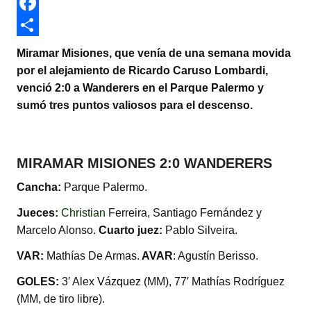
w
W
i
h
F
t
a
a
C
Miramar Misiones, que venía de una semana movida
t
t
c
o
por el alejamiento de Ricardo Caruso Lombardi,
venció 2:0 a Wanderers en el Parque Palermo y
e
s
e
m
sumó tres puntos valiosos para el descenso.
r
A
b
p
p
o
a
p
o
r
MIRAMAR MISIONES 2:0 WANDERERS
k
t
Cancha:
Parque Palermo.
i
Jueces
:
Christian
Ferreira, Santiago Fernández y
r
Marcelo Alonso.
Cuarto juez:
Pablo Silveira.
VAR:
Mathías De Armas.
AVAR
: Agustín Berisso.
GOLES:
3′ Alex
Vázquez
(MM), 77′ Mathías Rodríguez
(MM, de tiro libre).