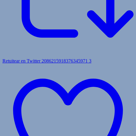
Retuitear en Twitter 2086215918376345971
3