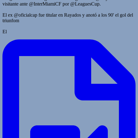
visitante ante @InterMiamiCF por @LeaguesCup.
El ex @oficialcap fue titular en Rayados y anotó a los 90' el gol del
triunfom
El