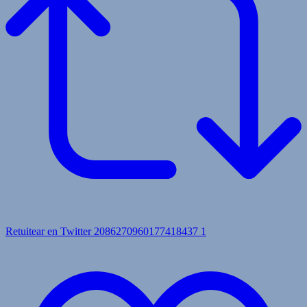
Retuitear en Twitter 2086270960177418437
1