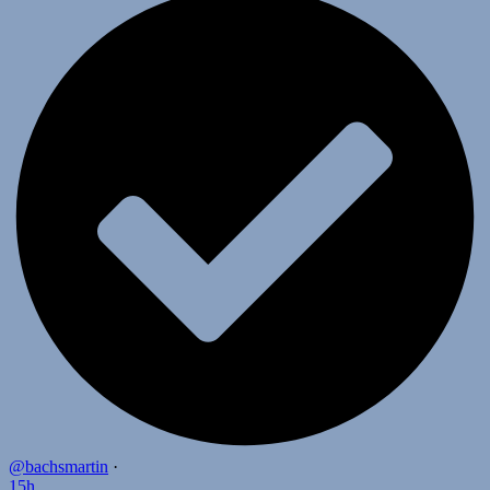
@bachsmartin
·
15h