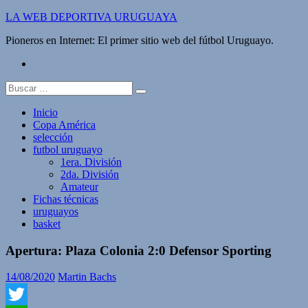
Saltar
LA WEB DEPORTIVA URUGUAYA
al
Pioneros en Internet: El primer sitio web del fútbol Uruguayo.
contenido
twitter
Buscar:
Inicio
Copa América
selección
futbol uruguayo
1era. División
2da. División
Amateur
Fichas técnicas
uruguayos
basket
Apertura: Plaza Colonia 2:0 Defensor Sporting
14/08/2020
Martin Bachs