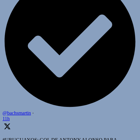
@bachsmartin
·
11h
#URUGUAYOS: GOL DE ANTONY ALONSO PARA