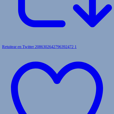
Retuitear en Twitter 2086302642796392472
1