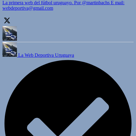
La primera web del fútbol uruguayo. Por @martinbachs E mail:
webdeportiva@gmail.com
La Web Deportiva Uruguaya