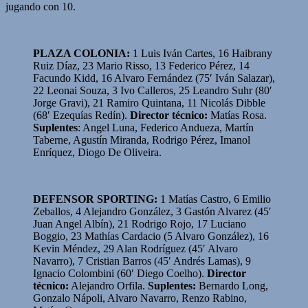
jugando con 10.
PLAZA COLONIA:
1 Luis Iván Cartes, 16 Haibrany
Ruiz Díaz, 23 Mario Risso, 13 Federico Pérez, 14
Facundo Kidd, 16 Alvaro Fernández (75′ Iván Salazar),
22 Leonai Souza, 3 Ivo Calleros, 25 Leandro Suhr (80′
Jorge Gravi), 21 Ramiro Quintana, 11 Nicolás Dibble
(68′ Ezequías Redín).
Director técnico:
Matías Rosa.
Suplentes
: Angel Luna, Federico Andueza, Martín
Taberne, Agustín Miranda, Rodrigo Pérez, Imanol
Enríquez, Diogo De Oliveira.
DEFENSOR SPORTING:
1 Matías Castro, 6 Emilio
Zeballos, 4 Alejandro González, 3 Gastón Alvarez (45′
Juan Angel Albín), 21 Rodrigo Rojo, 17 Luciano
Boggio, 23 Mathías Cardacio (5 Alvaro González), 16
Kevin Méndez, 29 Alan Rodríguez (45′ Alvaro
Navarro), 7 Cristian Barros (45′ Andrés Lamas), 9
Ignacio Colombini (60′ Diego Coelho).
Director
técnico:
Alejandro Orfila.
Suplentes:
Bernardo Long,
Gonzalo Nápoli, Alvaro Navarro, Renzo Rabino,