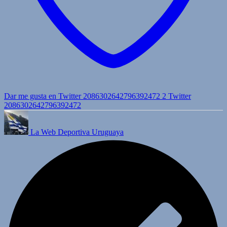
Dar me gusta en Twitter 2086302642796392472
2
Twitter
2086302642796392472
La Web Deportiva Uruguaya