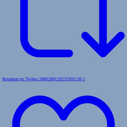
Retuitear en Twitter 2086289129235501139
1