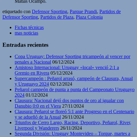
Matías Ocampo.
etiquetado con
Defensor Sporting
,
Parque Prandi
,
Partidos de
Defensor Sporting
,
Partidos de Plaza
,
Plaza Colonia
Fichas técnicas
mas noticias
Entradas recientes
Copa Uruguay: Defensor Sporting tricampeón al vencer por
penales a Nacional
06/12/2024
Amistoso Internacional: Uruguay «local» venció 2:1 a
Gremio en Rivera
05/12/2024
Supercampeón : Peñarol arrasó, campeón de Clausura, Anual
y Uruguayo 2024
02/12/2024
Peñarol campeón de punta a punta del Campeonato Uruguayo
2024
01/12/2024
Clausura: Nacional dejó dos puntos de oro al igualar con
Danubio 0:0 en el Viera
27/11/2024
Clausura: Peñarol se floreó 5:1 ante Progreso en el Centenario
y se adueñó de la Anual
26/11/2024
Triunfos de Cerro Largo, Racing, Deportivo, Peñarol, River,
Liverpool y Wanderers
26/11/2024
Segunda División: Uruguay Montevideo – Torque, martes a