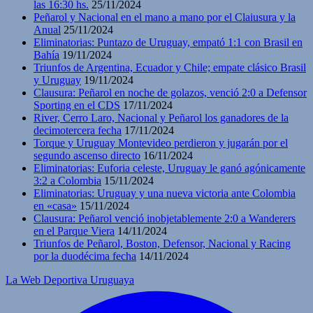
las 16:30 hs.
25/11/2024
Peñarol y Nacional en el mano a mano por el Claiusura y la
Anual
25/11/2024
Eliminatorias: Puntazo de Uruguay, empató 1:1 con Brasil en
Bahía
19/11/2024
Triunfos de Argentina, Ecuador y Chile; empate clásico Brasil
y Uruguay
19/11/2024
Clausura: Peñarol en noche de golazos, venció 2:0 a Defensor
Sporting en el CDS
17/11/2024
River, Cerro Laro, Nacional y Peñarol los ganadores de la
decimotercera fecha
17/11/2024
Torque y Uruguay Montevideo perdieron y jugarán por el
segundo ascenso directo
16/11/2024
Eliminatorias: Euforia celeste, Uruguay le ganó agónicamente
3:2 a Colombia
15/11/2024
Eliminatorias: Uruguay y una nueva victoria ante Colombia
en «casa»
15/11/2024
Clausura: Peñarol venció inobjetablemente 2:0 a Wanderers
en el Parque Viera
14/11/2024
Triunfos de Peñarol, Boston, Defensor, Nacional y Racing
por la duodécima fecha
14/11/2024
La Web Deportiva Uruguaya