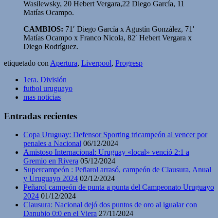
Wasilewsky, 20 Hebert Vergara,22 Diego García, 11
Matías Ocampo.
CAMBIOS:
71′ Diego García x Agustín González, 71′
Matías Ocampo x Franco Nicola, 82′ Hebert Vergara x
Diego Rodríguez.
etiquetado con
Apertura
,
Liverpool
,
Progresp
1era. División
futbol uruguayo
mas noticias
Entradas recientes
Copa Uruguay: Defensor Sporting tricampeón al vencer por
penales a Nacional
06/12/2024
Amistoso Internacional: Uruguay «local» venció 2:1 a
Gremio en Rivera
05/12/2024
Supercampeón : Peñarol arrasó, campeón de Clausura, Anual
y Uruguayo 2024
02/12/2024
Peñarol campeón de punta a punta del Campeonato Uruguayo
2024
01/12/2024
Clausura: Nacional dejó dos puntos de oro al igualar con
Danubio 0:0 en el Viera
27/11/2024