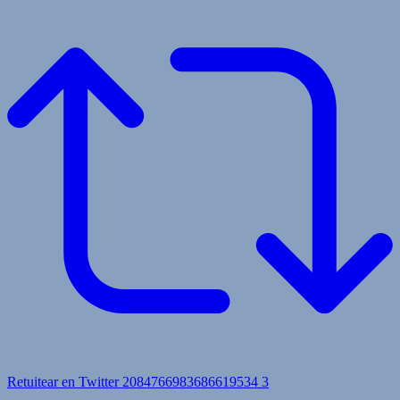
Retuitear en Twitter 2084766983686619534
3