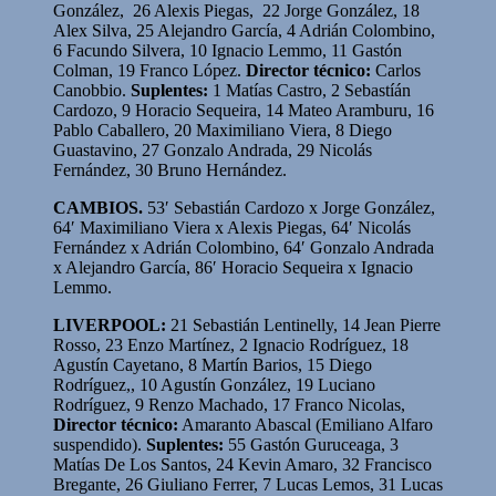
González, 26 Alexis Piegas, 22 Jorge González, 18
Alex Silva, 25 Alejandro García, 4 Adrián Colombino,
6 Facundo Silvera, 10 Ignacio Lemmo, 11 Gastón
Colman, 19 Franco López.
Director técnico:
Carlos
Canobbio.
Suplentes:
1 Matías Castro, 2 Sebastíán
Cardozo, 9 Horacio Sequeira, 14 Mateo Aramburu, 16
Pablo Caballero, 20 Maximiliano Viera, 8 Diego
Guastavino, 27 Gonzalo Andrada, 29 Nicolás
Fernández, 30 Bruno Hernández.
CAMBIOS.
53′ Sebastián Cardozo x Jorge González,
64′ Maximiliano Viera x Alexis Piegas, 64′ Nicolás
Fernández x Adrián Colombino, 64′ Gonzalo Andrada
x Alejandro García, 86′ Horacio Sequeira x Ignacio
Lemmo.
LIVERPOOL:
21 Sebastián Lentinelly, 14 Jean Pierre
Rosso, 23 Enzo Martínez, 2 Ignacio Rodríguez, 18
Agustín Cayetano, 8 Martín Barios, 15 Diego
Rodríguez,, 10 Agustín González, 19 Luciano
Rodríguez, 9 Renzo Machado, 17 Franco Nicolas,
Director técnico:
Amaranto Abascal (Emiliano Alfaro
suspendido).
Suplentes:
55 Gastón Guruceaga, 3
Matías De Los Santos, 24 Kevin Amaro, 32 Francisco
Bregante, 26 Giuliano Ferrer, 7 Lucas Lemos, 31 Lucas