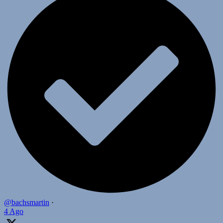
@bachsmartin
·
4 Ago