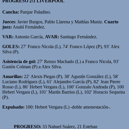
PROGRESO 2:1 LIVERPOOL
Cancha:
Parque Paladino.
Jueces
: Javier Burgos, Pablo Llarena y Mathías Muniz.
Cuarto
juez:
Anahí Fernández.
VAR:
Antonio García,
AVAR:
Santiago Fernández.
GOLES:
27′ Franco Nicola (L), 74′ Franco López (P), 93′ Alex
Silva (P).
Asistencia de gol:
27′ Renzo Machado (L) a Franco Nicola, 93′
Gastón Colman (P) a Alex Silva.
Amarillas:
22′ Alexis Piegas (P), 38′ Agustín González (L), 58′
Luciano Rodríguez (L), 61′ Alejandro García (P), 82′ Jean Pierre
Rosso (L), 86′ Hebert Vergara (L), 100′ Gonzalo Andrada (P), 100
Hebert Vergara (L), 101′ Martín Barrios (L), 102′ Horacio Sequeira
(P).
Expulsado:
100: Hebert Vergara (L) -doble amonestación-.
PROGRESO:
33 Nahuel Suárez, 21 Esteban