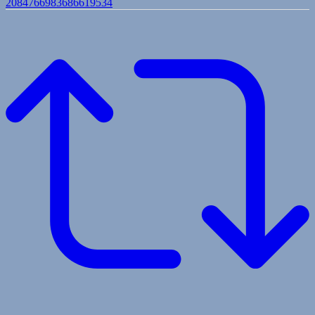
2084766983686619534