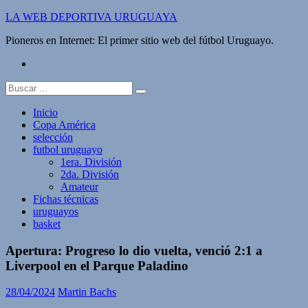
Saltar
LA WEB DEPORTIVA URUGUAYA
al
Pioneros en Internet: El primer sitio web del fútbol Uruguayo.
contenido
twitter
Buscar:
Inicio
Copa América
selección
futbol uruguayo
1era. División
2da. División
Amateur
Fichas técnicas
uruguayos
basket
Apertura: Progreso lo dio vuelta, venció 2:1 a
Liverpool en el Parque Paladino
28/04/2024
Martin Bachs