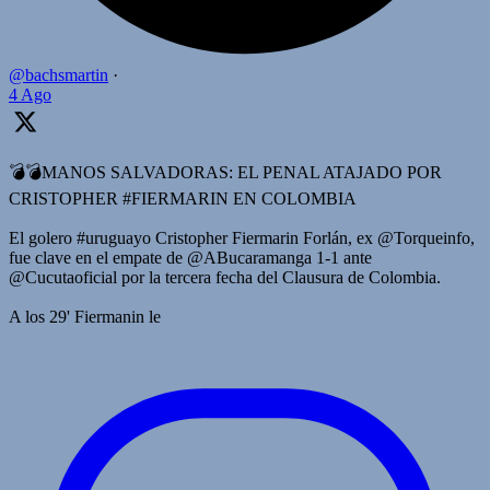
@bachsmartin
·
4 Ago
💣💣MANOS SALVADORAS: EL PENAL ATAJADO POR
CRISTOPHER #FIERMARIN EN COLOMBIA
El golero #uruguayo Cristopher Fiermarin Forlán, ex @Torqueinfo,
fue clave en el empate de @ABucaramanga 1-1 ante
@Cucutaoficial por la tercera fecha del Clausura de Colombia.
A los 29' Fiermanin le