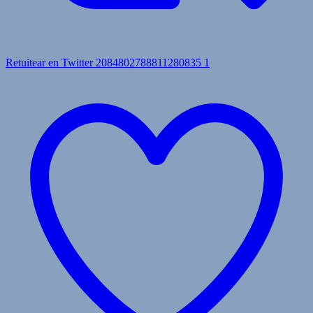
Retuitear en Twitter 2084802788811280835
1