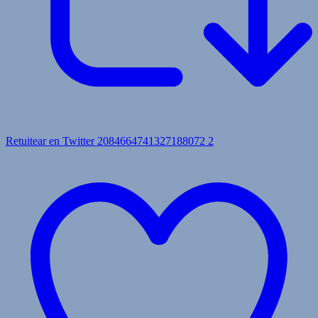
Retuitear en Twitter 2084664741327188072
2