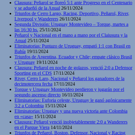
Clausura: Peñarol se floreó 5:1 ante Progreso en el Centenario
y se adueñó de la Anual
26/11/2024
Triunfos de Cerro Largo, Racing, Deportivo, Peñarol, River,
Liverpool y Wanderers
26/11/2024
Segunda División: Uruguay Montevideo – Torque, martes a
las 16:30 hs.
25/11/2024
Peñarol y Nacional en el mano a mano por el Claiusura y la
Anual
25/11/2024
Eliminatorias: Puntazo de Uruguay, empató 1:1 con Brasil en
Bahía
19/11/2024
Triunfos de Argentina, Ecuador y Chile; empate clásico Brasil
y Uruguay
19/11/2024
Clausura: Peñarol en noche de golazos, venció 2:0 a Defensor
Sporting en el CDS
17/11/2024
River, Cerro Laro, Nacional y Peñarol los ganadores de la
decimotercera fecha
17/11/2024
Torque y Uruguay Montevideo perdieron y jugarán por el
segundo ascenso directo
16/11/2024
Eliminatorias: Euforia celeste, Uruguay le ganó agónicamente
3:2 a Colombia
15/11/2024
Eliminatorias: Uruguay y una nueva victoria ante Colombia
en «casa»
15/11/2024
Clausura: Peñarol venció inobjetablemente 2:0 a Wanderers
en el Parque Viera
14/11/2024
Triunfos de Peñarol, Boston, Defensor, Nacional y Racing