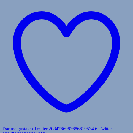
Dar me gusta en Twitter 2084766983686619534
6
Twitter