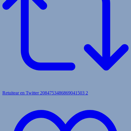
Retuitear en Twitter 2084753486869041503
2