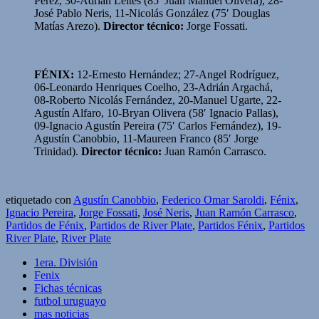
Pérez, 30-Adrián Leites (85′ Juan Manuel Olivera), 28-
José Pablo Neris, 11-Nicolás González (75′ Douglas
Matías Arezo).
Director técnico:
Jorge Fossati.
FÉNIX:
12-Ernesto Hernández; 27-Angel Rodríguez,
06-Leonardo Henriques Coelho, 23-Adrián Argachá,
08-Roberto Nicolás Fernández, 20-Manuel Ugarte, 22-
Agustín Alfaro, 10-Bryan Olivera (58′ Ignacio Pallas),
09-Ignacio Agustín Pereira (75′ Carlos Fernández), 19-
Agustín Canobbio, 11-Maureen Franco (85′ Jorge
Trinidad).
Director técnico:
Juan Ramón Carrasco.
etiquetado con
Agustín Canobbio
,
Federico Omar Saroldi
,
Fénix
,
Ignacio Pereira
,
Jorge Fossati
,
José Neris
,
Juan Ramón Carrasco
,
Partidos de Fénix
,
Partidos de River Plate
,
Partidos Fénix
,
Partidos
River Plate
,
River Plate
1era. División
Fenix
Fichas técnicas
futbol uruguayo
mas noticias