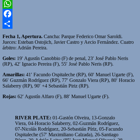
Twitter
WhatsApp
Facebook
Compartir
Fecha 1, Apertura.
Cancha: Parque Federico Omar Saroldi.
Jueces: Esteban Ostojich, Javier Castro y Aecio Fernández. Cuatro
árbitro: Adrián Pereira.
Goles:
19′ Agustín Canobbio (F) de penal, 23′ José Pablo Neris
(RP), 42′ Ignacio Pereira (F), 55′ José Pablo Neris (RP).
Amarillas:
41′ Facundo Ospitaleche (RP), 60′ Manuel Ugarte (F),
66′ Guzmán Rodríguez (RP), 77′ Gonzalo Viera (RP), 80′ Horacio
Salaberry (RP), 90′ +4 Sebastián Piriz (RP).
Rojas:
62′ Agustín Alfaro (F), 88′ Manuel Ugarte (F).
RIVER PLATE:
01-Gastón Olveira, 13-Gonzalo
Viera, 04-Horacio Salaberry, 02-Guzmán Rodríguez,
07-Nicolás Rodríguez, 20-Sebastián Píriz, 05-Facundo
Ospitaleche (57′ Maximiliano Calzada), 26-Santiago