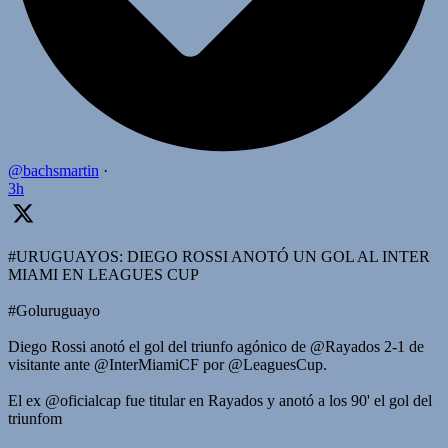
@bachsmartin
·
3h
#URUGUAYOS: DIEGO ROSSI ANOTÓ UN GOL AL INTER
MIAMI EN LEAGUES CUP
#Goluruguayo
Diego Rossi anotó el gol del triunfo agónico de @Rayados 2-1 de
visitante ante @InterMiamiCF por @LeaguesCup.
El ex @oficialcap fue titular en Rayados y anotó a los 90' el gol del
triunfom