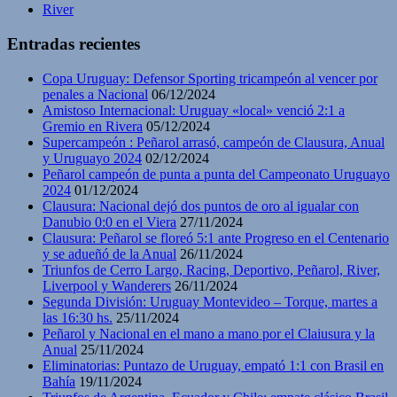
River
Entradas recientes
Copa Uruguay: Defensor Sporting tricampeón al vencer por
penales a Nacional
06/12/2024
Amistoso Internacional: Uruguay «local» venció 2:1 a
Gremio en Rivera
05/12/2024
Supercampeón : Peñarol arrasó, campeón de Clausura, Anual
y Uruguayo 2024
02/12/2024
Peñarol campeón de punta a punta del Campeonato Uruguayo
2024
01/12/2024
Clausura: Nacional dejó dos puntos de oro al igualar con
Danubio 0:0 en el Viera
27/11/2024
Clausura: Peñarol se floreó 5:1 ante Progreso en el Centenario
y se adueñó de la Anual
26/11/2024
Triunfos de Cerro Largo, Racing, Deportivo, Peñarol, River,
Liverpool y Wanderers
26/11/2024
Segunda División: Uruguay Montevideo – Torque, martes a
las 16:30 hs.
25/11/2024
Peñarol y Nacional en el mano a mano por el Claiusura y la
Anual
25/11/2024
Eliminatorias: Puntazo de Uruguay, empató 1:1 con Brasil en
Bahía
19/11/2024