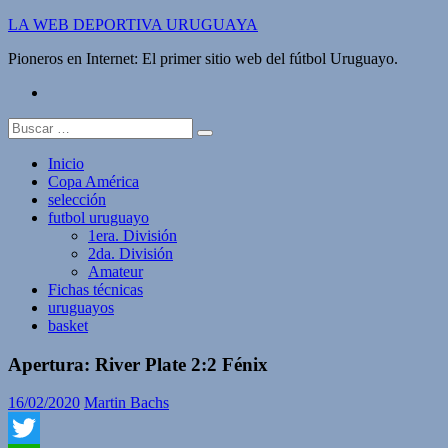
Saltar
LA WEB DEPORTIVA URUGUAYA
al
Pioneros en Internet: El primer sitio web del fútbol Uruguayo.
contenido
twitter
Buscar:
Inicio
Copa América
selección
futbol uruguayo
1era. División
2da. División
Amateur
Fichas técnicas
uruguayos
basket
Apertura: River Plate 2:2 Fénix
16/02/2020
Martin Bachs