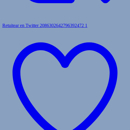
Retuitear en Twitter 2086302642796392472
1