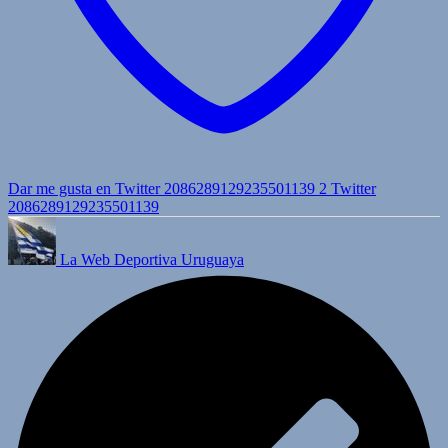
Dar me gusta en Twitter 2086289129235501139
2
Twitter
2086289129235501139
La Web Deportiva Uruguaya