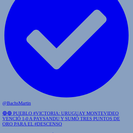
@BachsMartin
🔵🔵 PUEBLO #VICTORIA: URUGUAY MONTEVIDEO
VENCIÓ 1-0 A PAYSANDU Y SUMÓ TRES PUNTOS DE
ORO PARA EL #DESCENSO