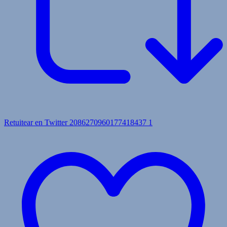
Retuitear en Twitter 2086270960177418437
1