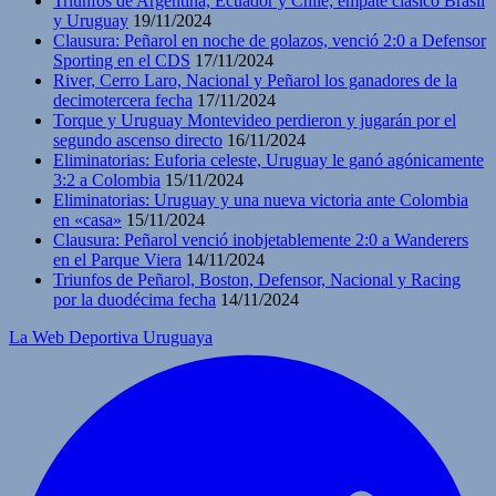
Triunfos de Argentina, Ecuador y Chile; empate clásico Brasil
y Uruguay
19/11/2024
Clausura: Peñarol en noche de golazos, venció 2:0 a Defensor
Sporting en el CDS
17/11/2024
River, Cerro Laro, Nacional y Peñarol los ganadores de la
decimotercera fecha
17/11/2024
Torque y Uruguay Montevideo perdieron y jugarán por el
segundo ascenso directo
16/11/2024
Eliminatorias: Euforia celeste, Uruguay le ganó agónicamente
3:2 a Colombia
15/11/2024
Eliminatorias: Uruguay y una nueva victoria ante Colombia
en «casa»
15/11/2024
Clausura: Peñarol venció inobjetablemente 2:0 a Wanderers
en el Parque Viera
14/11/2024
Triunfos de Peñarol, Boston, Defensor, Nacional y Racing
por la duodécima fecha
14/11/2024
La Web Deportiva Uruguaya