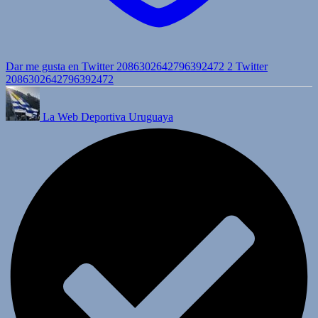
Dar me gusta en Twitter 2086302642796392472
2
Twitter
2086302642796392472
La Web Deportiva Uruguaya