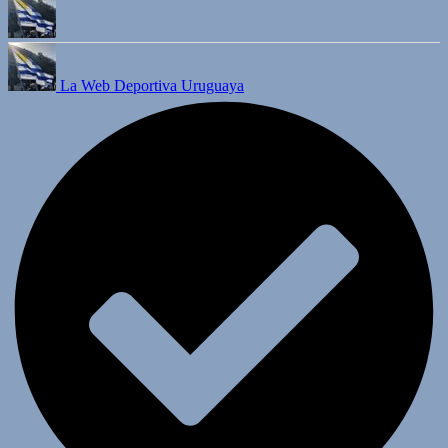
La Web Deportiva Uruguaya