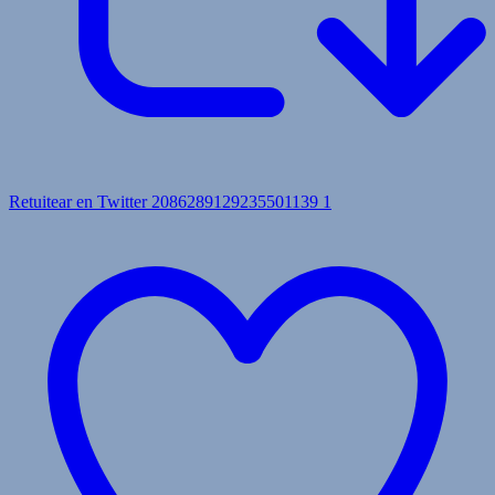
Retuitear en Twitter 2086289129235501139
1