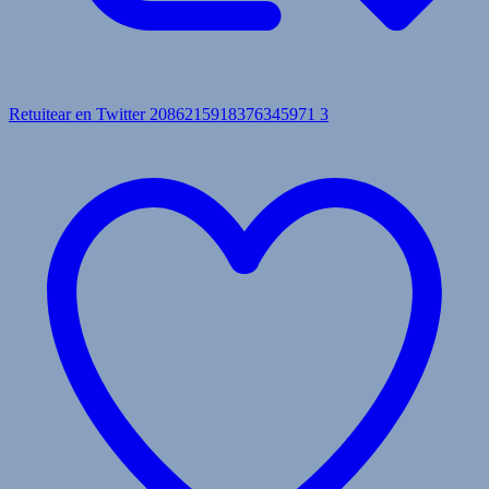
Retuitear en Twitter 2086215918376345971
3