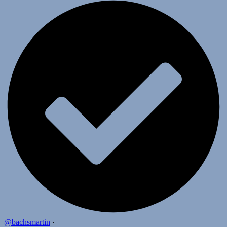
@bachsmartin
·