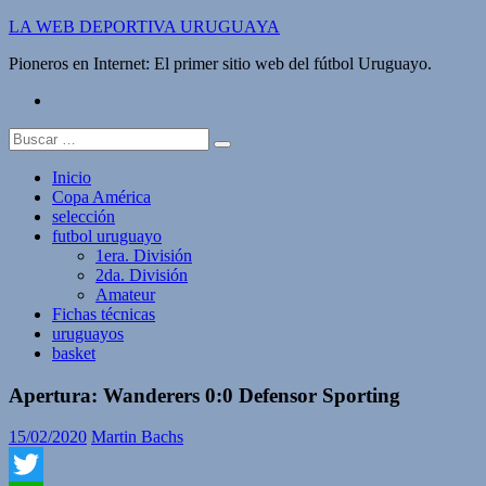
Saltar
LA WEB DEPORTIVA URUGUAYA
al
Pioneros en Internet: El primer sitio web del fútbol Uruguayo.
contenido
twitter
Buscar:
Inicio
Copa América
selección
futbol uruguayo
1era. División
2da. División
Amateur
Fichas técnicas
uruguayos
basket
Apertura: Wanderers 0:0 Defensor Sporting
15/02/2020
Martin Bachs