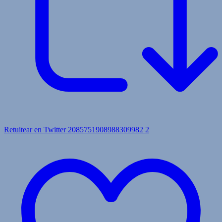
Retuitear en Twitter 2085751908988309982
2