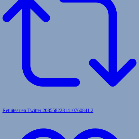
Retuitear en Twitter 2085582281410760841
2