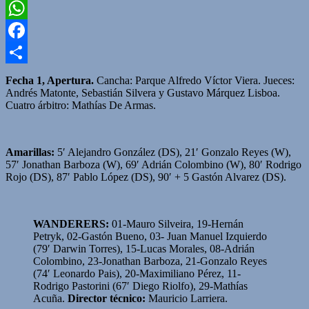
Twitter
WhatsApp
Facebook
Compartir
Fecha 1, Apertura.
Cancha: Parque Alfredo Víctor Viera. Jueces:
Andrés Matonte, Sebastián Silvera y Gustavo Márquez Lisboa.
Cuatro árbitro: Mathías De Armas.
Amarillas:
5′ Alejandro González (DS), 21′ Gonzalo Reyes (W),
57′ Jonathan Barboza (W), 69′ Adrián Colombino (W), 80′ Rodrigo
Rojo (DS), 87′ Pablo López (DS), 90′ + 5 Gastón Alvarez (DS).
WANDERERS:
01-Mauro Silveira, 19-Hernán
Petryk, 02-Gastón Bueno, 03- Juan Manuel Izquierdo
(79′ Darwin Torres), 15-Lucas Morales, 08-Adrián
Colombino, 23-Jonathan Barboza, 21-Gonzalo Reyes
(74′ Leonardo Pais), 20-Maximiliano Pérez, 11-
Rodrigo Pastorini (67′ Diego Riolfo), 29-Mathías
Acuña.
Director técnico:
Mauricio Larriera.