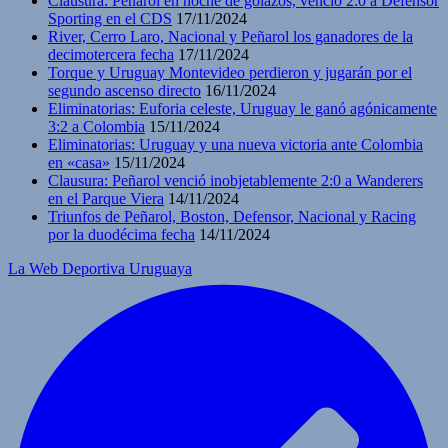
Clausura: Peñarol en noche de golazos, venció 2:0 a Defensor
Sporting en el CDS
17/11/2024
River, Cerro Laro, Nacional y Peñarol los ganadores de la
decimotercera fecha
17/11/2024
Torque y Uruguay Montevideo perdieron y jugarán por el
segundo ascenso directo
16/11/2024
Eliminatorias: Euforia celeste, Uruguay le ganó agónicamente
3:2 a Colombia
15/11/2024
Eliminatorias: Uruguay y una nueva victoria ante Colombia
en «casa»
15/11/2024
Clausura: Peñarol venció inobjetablemente 2:0 a Wanderers
en el Parque Viera
14/11/2024
Triunfos de Peñarol, Boston, Defensor, Nacional y Racing
por la duodécima fecha
14/11/2024
La Web Deportiva Uruguaya