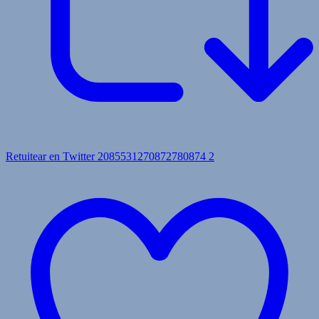
Retuitear en Twitter 2085531270872780874
2