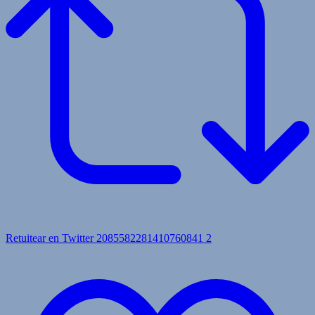
Retuitear en Twitter 2085582281410760841
2