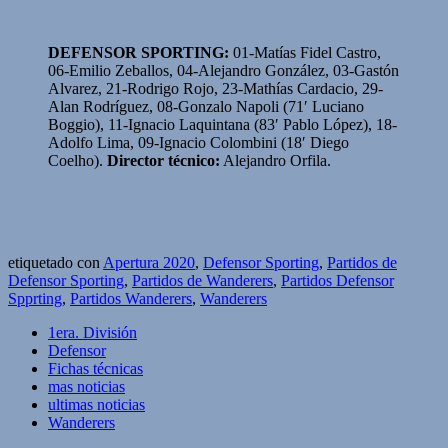
DEFENSOR SPORTING:
01-Matías Fidel Castro,
06-Emilio Zeballos, 04-Alejandro González, 03-Gastón
Alvarez, 21-Rodrigo Rojo, 23-Mathías Cardacio, 29-
Alan Rodríguez, 08-Gonzalo Napoli (71′ Luciano
Boggio), 11-Ignacio Laquintana (83′ Pablo López), 18-
Adolfo Lima, 09-Ignacio Colombini (18′ Diego
Coelho).
Director técnico:
Alejandro Orfila.
etiquetado con
Apertura 2020
,
Defensor Sporting
,
Partidos de
Defensor Sporting
,
Partidos de Wanderers
,
Partidos Defensor
Spprting
,
Partidos Wanderers
,
Wanderers
1era. División
Defensor
Fichas técnicas
mas noticias
ultimas noticias
Wanderers