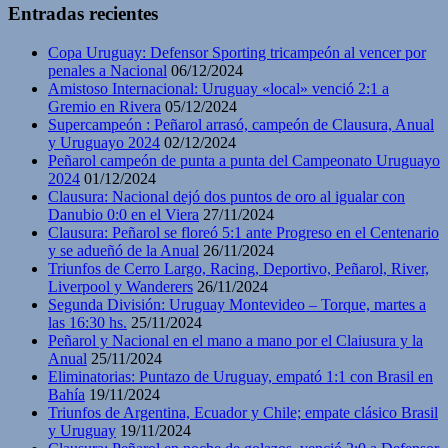
Entradas recientes
Copa Uruguay: Defensor Sporting tricampeón al vencer por
penales a Nacional
06/12/2024
Amistoso Internacional: Uruguay «local» venció 2:1 a
Gremio en Rivera
05/12/2024
Supercampeón : Peñarol arrasó, campeón de Clausura, Anual
y Uruguayo 2024
02/12/2024
Peñarol campeón de punta a punta del Campeonato Uruguayo
2024
01/12/2024
Clausura: Nacional dejó dos puntos de oro al igualar con
Danubio 0:0 en el Viera
27/11/2024
Clausura: Peñarol se floreó 5:1 ante Progreso en el Centenario
y se adueñó de la Anual
26/11/2024
Triunfos de Cerro Largo, Racing, Deportivo, Peñarol, River,
Liverpool y Wanderers
26/11/2024
Segunda División: Uruguay Montevideo – Torque, martes a
las 16:30 hs.
25/11/2024
Peñarol y Nacional en el mano a mano por el Claiusura y la
Anual
25/11/2024
Eliminatorias: Puntazo de Uruguay, empató 1:1 con Brasil en
Bahía
19/11/2024
Triunfos de Argentina, Ecuador y Chile; empate clásico Brasil
y Uruguay
19/11/2024