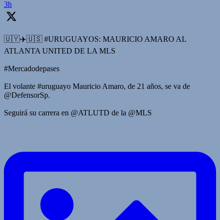
3h
🇺🇾✈️🇺🇸 #URUGUAYOS: MAURICIO AMARO AL
ATLANTA UNITED DE LA MLS
#Mercadodepases
El volante #uruguayo Mauricio Amaro, de 21 años, se va de
@DefensorSp.
Seguirá su carrera en @ATLUTD de la @MLS