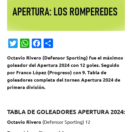
T
W
Fa
C
w
h
c
o
Octavio Rivero (Defensor Sporting) fue el máximos
it
at
e
m
goleador del Apertura 2024 con 12 goles. Seguido
te
s
b
p
por Franco López (Progreso) con 9. Tabla de
r
A
o
ar
goleadores completa del torneo Apertura 2024 de
primera división.
p
o
ti
p
k
r
TABLA DE GOLEADORES APERTURA 2024:
Octavio Rivero
(Defensor Sporting) 12