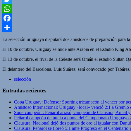
Twitter
WhatsApp
Facebook
Compartir
La selección uruguaya disputará dos amistosos de preparación para l
El 10 de octubre, Uruguay se mide ante Arabia en el Estadio King Abd
El 13 de octubre, el rival de la Celeste será Omán el estadio Sultan
El delantero del Barcelona, Luis Suárez, será convocado por Tabárez
selección
Entradas recientes
Copa Uruguay: Defensor Sporting tricampeón al vencer por pe
Amistoso Internacional: Uruguay «local» venció 2:1 a Gremio 
Supercampeón : Peñarol arrasó, campeón de Clausura, Anual 
Peñarol campeón de punta a punta del Campeonato Uruguayo 
Clausura: Nacional dejó dos puntos de oro al igualar con Danub
Clausura: Peñarol se floreó 5:1 ante Progreso en el Centenario 