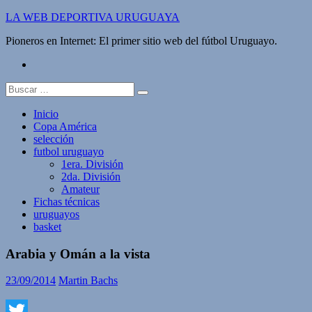
Saltar
LA WEB DEPORTIVA URUGUAYA
al
Pioneros en Internet: El primer sitio web del fútbol Uruguayo.
contenido
twitter
Buscar:
Inicio
Copa América
selección
futbol uruguayo
1era. División
2da. División
Amateur
Fichas técnicas
uruguayos
basket
Arabia y Omán a la vista
23/09/2014
Martin Bachs