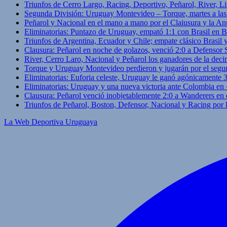
Triunfos de Cerro Largo, Racing, Deportivo, Peñarol, River, L
Segunda División: Uruguay Montevideo – Torque, martes a las
Peñarol y Nacional en el mano a mano por el Claiusura y la An
Eliminatorias: Puntazo de Uruguay, empató 1:1 con Brasil en B
Triunfos de Argentina, Ecuador y Chile; empate clásico Brasil
Clausura: Peñarol en noche de golazos, venció 2:0 a Defensor
River, Cerro Laro, Nacional y Peñarol los ganadores de la deci
Torque y Uruguay Montevideo perdieron y jugarán por el segu
Eliminatorias: Euforia celeste, Uruguay le ganó agónicamente 
Eliminatorias: Uruguay y una nueva victoria ante Colombia en
Clausura: Peñarol venció inobjetablemente 2:0 a Wanderers en 
Triunfos de Peñarol, Boston, Defensor, Nacional y Racing por
La Web Deportiva Uruguaya