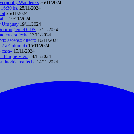
iverpool y Wanderers
26/11/2024
 16:30 hs.
25/11/2024
ual
25/11/2024
ahía
19/11/2024
 y Uruguay
19/11/2024
 Sporting en el CDS
17/11/2024
motercera fecha
17/11/2024
ndo ascenso directo
16/11/2024
3:2 a Colombia
15/11/2024
 «casa»
15/11/2024
el Parque Viera
14/11/2024
 la duodécima fecha
14/11/2024