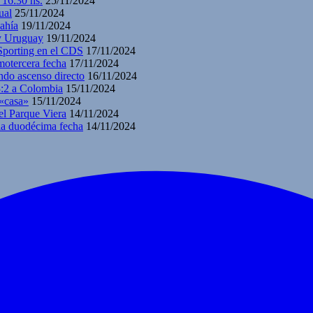
 16:30 hs.
25/11/2024
ual
25/11/2024
ahía
19/11/2024
 y Uruguay
19/11/2024
 Sporting en el CDS
17/11/2024
motercera fecha
17/11/2024
ndo ascenso directo
16/11/2024
3:2 a Colombia
15/11/2024
 «casa»
15/11/2024
el Parque Viera
14/11/2024
 la duodécima fecha
14/11/2024