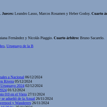
.
Jueces:
Leandro Lasso, Marcos Rosamen y Heber Godoy.
Cuarto ár
iana Fernández y Nicolás Piaggio.
Cuarto árbitro:
Bruno Sacarelo.
deo
,
Uruguayo de la B
nales a Nacional
06/12/2024
en Rivera
05/12/2024
y Uruguayo 2024
02/12/2024
2024
01/12/2024
io 0:0 en el Viera
27/11/2024
y se adueñó de la Anual
26/11/2024
iverpool y Wanderers
26/11/2024