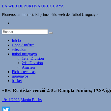
Saltar
LA WEB DEPORTIVA URUGUAYA
al
Pioneros en Internet: El primer sitio web del fútbol Uruguayo.
contenido
twitter
Buscar:
Inicio
Copa América
selección
futbol uruguayo
1era. División
2da. División
Amateur
Fichas técnicas
uruguayos
basket
«B»: Rentistas venció 2:0 a Rampla Juniors; IASA i
19/11/2023
Martin Bachs