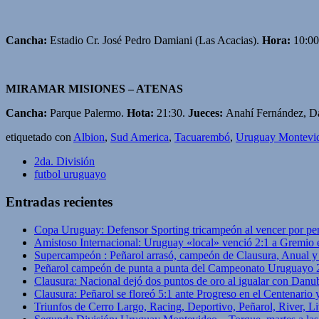
Cancha:
Estadio Cr. José Pedro Damiani (Las Acacias).
Hora:
10:00
MIRAMAR MISIONES – ATENAS
Cancha:
Parque Palermo.
Hota:
21:30.
Jueces:
Anahí Fernández, Da
etiquetado con
Albion
,
Sud America
,
Tacuarembó
,
Uruguay Montevi
2da. División
futbol uruguayo
Entradas recientes
Copa Uruguay: Defensor Sporting tricampeón al vencer por pe
Amistoso Internacional: Uruguay «local» venció 2:1 a Gremio 
Supercampeón : Peñarol arrasó, campeón de Clausura, Anual 
Peñarol campeón de punta a punta del Campeonato Uruguayo 
Clausura: Nacional dejó dos puntos de oro al igualar con Danub
Clausura: Peñarol se floreó 5:1 ante Progreso en el Centenario 
Triunfos de Cerro Largo, Racing, Deportivo, Peñarol, River, L