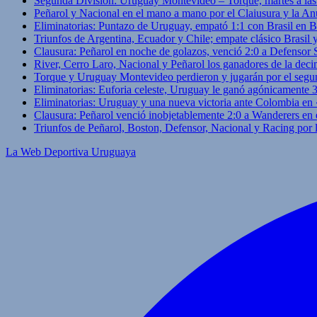
Segunda División: Uruguay Montevideo – Torque, martes a las
Peñarol y Nacional en el mano a mano por el Claiusura y la An
Eliminatorias: Puntazo de Uruguay, empató 1:1 con Brasil en B
Triunfos de Argentina, Ecuador y Chile; empate clásico Brasil
Clausura: Peñarol en noche de golazos, venció 2:0 a Defensor
River, Cerro Laro, Nacional y Peñarol los ganadores de la deci
Torque y Uruguay Montevideo perdieron y jugarán por el segu
Eliminatorias: Euforia celeste, Uruguay le ganó agónicamente 
Eliminatorias: Uruguay y una nueva victoria ante Colombia en
Clausura: Peñarol venció inobjetablemente 2:0 a Wanderers en 
Triunfos de Peñarol, Boston, Defensor, Nacional y Racing por
La Web Deportiva Uruguaya