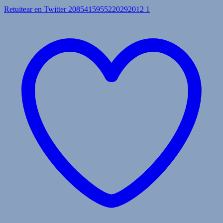
Retuitear en Twitter 2085415955220292012
1