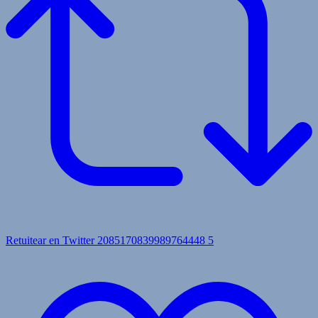
Retuitear en Twitter 2085170839989764448
5