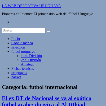
Saltar
LA WEB DEPORTIVA URUGUAYA
al
Pioneros en Internet: El primer sitio web del fútbol Uruguayo.
contenido
twitter
Buscar:
Inicio
Copa América
selección
futbol uruguayo
1era. División
2da. División
Amateur
Fichas técnicas
uruguayos
basket
Categoría:
futbol internacional
El ex DT de Nacional se va al exótico
fútbol árabe: dirigirá al Al-Itthiad