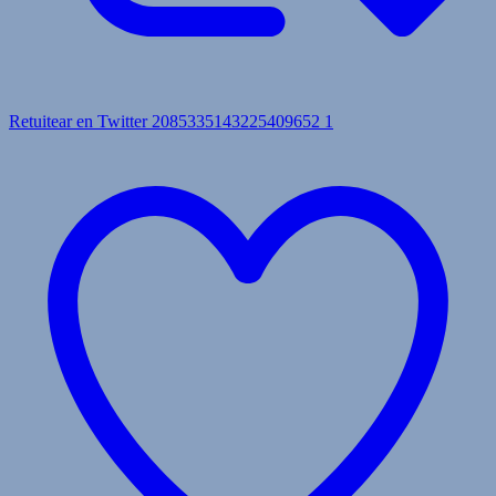
Retuitear en Twitter 2085335143225409652
1