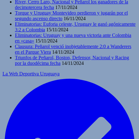
River, Cerro Laro, Nacional y Peñarol los ganadores de la
decimotercera fecha
17/11/2024
Torque y Uruguay Montevideo perdieron y jugarán por el
segundo ascenso directo
16/11/2024
Eliminatorias: Euforia celeste, Uruguay le ganó agónicamente
3:2 a Colombia
15/11/2024
Eliminatorias: Uruguay y una nueva victoria ante Colombia
en «casa»
15/11/2024
Clausura: Peñarol venció inobjetablemente 2:0 a Wanderers
en el Parque Viera
14/11/2024
Triunfos de Peñarol, Boston, Defensor, Nacional y Racing
por la duodécima fecha
14/11/2024
La Web Deportiva Uruguaya