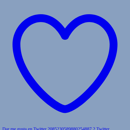
Dar me gusta en Twitter 2085230589880254887
2
Twitter