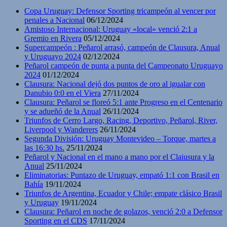
Copa Uruguay: Defensor Sporting tricampeón al vencer por
penales a Nacional
06/12/2024
Amistoso Internacional: Uruguay «local» venció 2:1 a
Gremio en Rivera
05/12/2024
Supercampeón : Peñarol arrasó, campeón de Clausura, Anual
y Uruguayo 2024
02/12/2024
Peñarol campeón de punta a punta del Campeonato Uruguayo
2024
01/12/2024
Clausura: Nacional dejó dos puntos de oro al igualar con
Danubio 0:0 en el Viera
27/11/2024
Clausura: Peñarol se floreó 5:1 ante Progreso en el Centenario
y se adueñó de la Anual
26/11/2024
Triunfos de Cerro Largo, Racing, Deportivo, Peñarol, River,
Liverpool y Wanderers
26/11/2024
Segunda División: Uruguay Montevideo – Torque, martes a
las 16:30 hs.
25/11/2024
Peñarol y Nacional en el mano a mano por el Claiusura y la
Anual
25/11/2024
Eliminatorias: Puntazo de Uruguay, empató 1:1 con Brasil en
Bahía
19/11/2024
Triunfos de Argentina, Ecuador y Chile; empate clásico Brasil
y Uruguay
19/11/2024
Clausura: Peñarol en noche de golazos, venció 2:0 a Defensor
Sporting en el CDS
17/11/2024