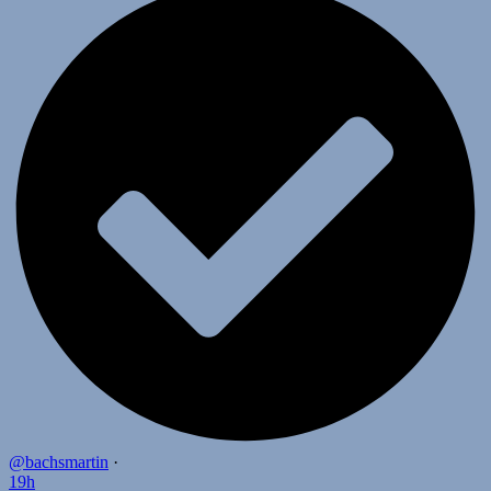
@bachsmartin
·
19h