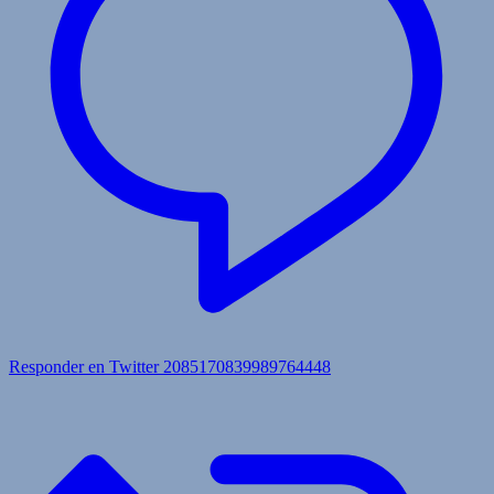
Responder en Twitter 2085170839989764448