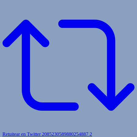
Retuitear en Twitter 2085230589880254887
2