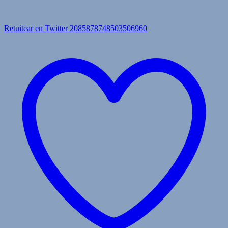
Retuitear en Twitter 2085878748503506960