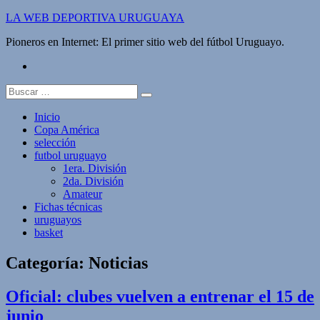
Saltar
LA WEB DEPORTIVA URUGUAYA
al
Pioneros en Internet: El primer sitio web del fútbol Uruguayo.
contenido
twitter
Buscar:
Inicio
Copa América
selección
futbol uruguayo
1era. División
2da. División
Amateur
Fichas técnicas
uruguayos
basket
Categoría:
Noticias
Oficial: clubes vuelven a entrenar el 15 de
junio