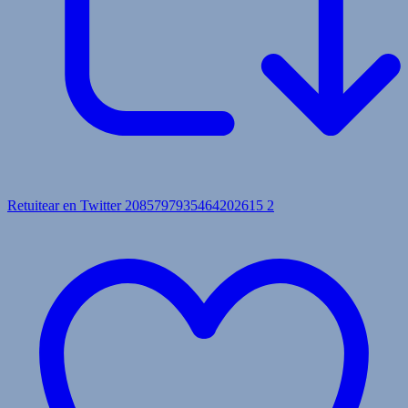
Retuitear en Twitter 2085797935464202615
2