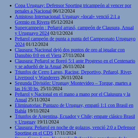
Copa Uruguay: Defensor Sporting tricampeón al vencer por
penales a Nacional
06/12/2024
Amistoso Internacional: Uruguay «local» venció 2:1 a
Gremio en Rivera
05/12/2024
Supercampeón : Peñarol arrasó, campeón de Clausura, Anual
y Uruguayo 2024
02/12/2024
Peñarol campeón de punta a punta del Campeonato Uruguayo
2024
01/12/2024
Clausura: Nacional dejó dos puntos de oro al igualar con
Danubio 0:0 en el Viera
27/11/2024
Clausura: Peñarol se floreó 5:1 ante Progreso en el Centenario
y se adueñó de la Anual
26/11/2024
Triunfos de Cerro Largo, Racing, Deportivo, Peñarol, River,
Liverpool y Wanderers
26/11/2024
Segunda División: Uruguay Montevideo – Torque, martes a
las 16:30 hs.
25/11/2024
Peñarol y Nacional en el mano a mano por el Claiusura y la
Anual
25/11/2024
Eliminatorias: Puntazo de Uruguay, empató 1:1 con Brasil en
Bahía
19/11/2024
Triunfos de Argentina, Ecuador y Chile; empate clásico Brasil
y Uruguay
19/11/2024
Clausura: Peñarol en noche de golazos, venció 2:0 a Defensor
Sporting en el CDS
17/11/2024