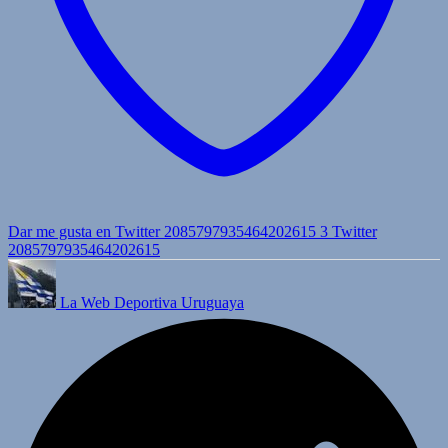
Dar me gusta en Twitter 2085797935464202615
3
Twitter
2085797935464202615
La Web Deportiva Uruguaya