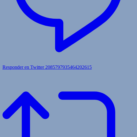
Responder en Twitter 2085797935464202615