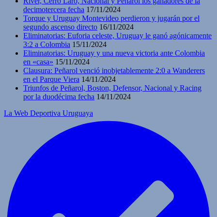
River, Cerro Laro, Nacional y Peñarol los ganadores de la
decimotercera fecha
17/11/2024
Torque y Uruguay Montevideo perdieron y jugarán por el
segundo ascenso directo
16/11/2024
Eliminatorias: Euforia celeste, Uruguay le ganó agónicamente
3:2 a Colombia
15/11/2024
Eliminatorias: Uruguay y una nueva victoria ante Colombia
en «casa»
15/11/2024
Clausura: Peñarol venció inobjetablemente 2:0 a Wanderers
en el Parque Viera
14/11/2024
Triunfos de Peñarol, Boston, Defensor, Nacional y Racing
por la duodécima fecha
14/11/2024
La Web Deportiva Uruguaya