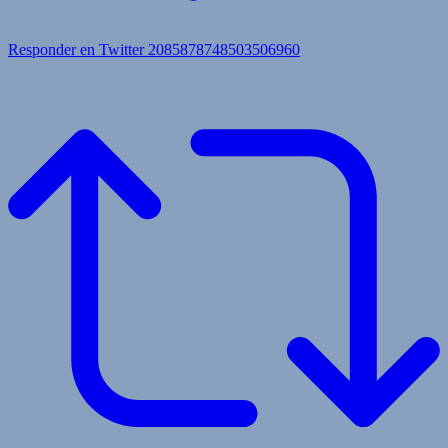
Responder en Twitter 2085878748503506960