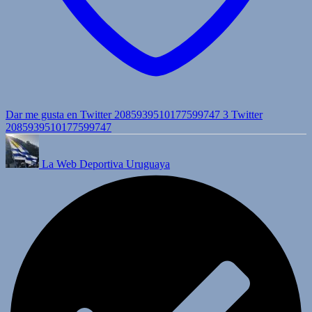
Dar me gusta en Twitter 2085939510177599747
3
Twitter
2085939510177599747
La Web Deportiva Uruguaya