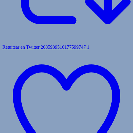
Retuitear en Twitter 2085939510177599747
1