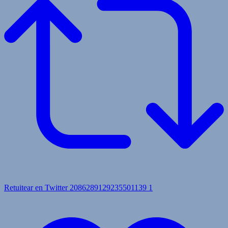
Retuitear en Twitter 2086289129235501139
1