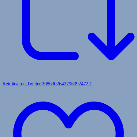
Retuitear en Twitter 2086302642796392472
1