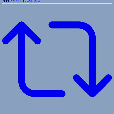
2086270960177418437