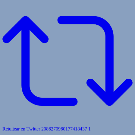
Retuitear en Twitter 2086270960177418437
1