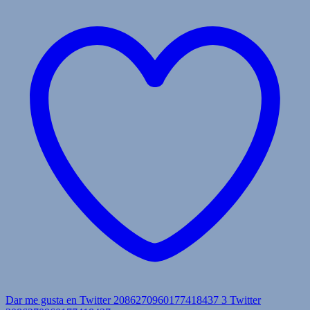
Dar me gusta en Twitter 2086270960177418437
3
Twitter