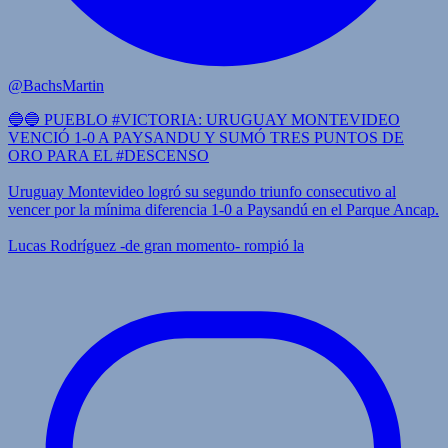
@BachsMartin
🔵🔵 PUEBLO #VICTORIA: URUGUAY MONTEVIDEO
VENCIÓ 1-0 A PAYSANDU Y SUMÓ TRES PUNTOS DE
ORO PARA EL #DESCENSO
Uruguay Montevideo logró su segundo triunfo consecutivo al
vencer por la mínima diferencia 1-0 a Paysandú en el Parque Ancap.
Lucas Rodríguez -de gran momento- rompió la