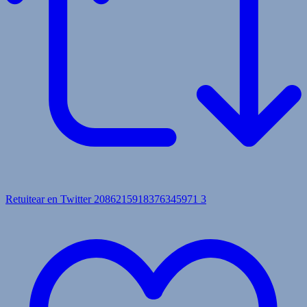
Retuitear en Twitter 2086215918376345971
3