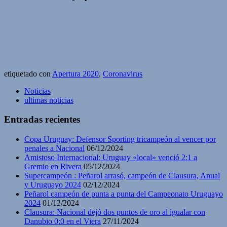
etiquetado con
Apertura 2020
,
Coronavirus
Noticias
ultimas noticias
Entradas recientes
Copa Uruguay: Defensor Sporting tricampeón al vencer por
penales a Nacional
06/12/2024
Amistoso Internacional: Uruguay «local» venció 2:1 a
Gremio en Rivera
05/12/2024
Supercampeón : Peñarol arrasó, campeón de Clausura, Anual
y Uruguayo 2024
02/12/2024
Peñarol campeón de punta a punta del Campeonato Uruguayo
2024
01/12/2024
Clausura: Nacional dejó dos puntos de oro al igualar con
Danubio 0:0 en el Viera
27/11/2024