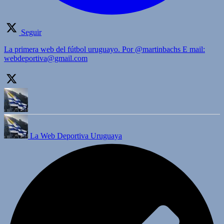
Seguir
La primera web del fútbol uruguayo. Por @martinbachs E mail:
webdeportiva@gmail.com
La Web Deportiva Uruguaya