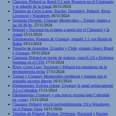
Clausura: Peñarol se floreó 5:1 ante Progreso en el Centenario
y se adueñó de la Anual
26/11/2024
Triunfos de Cerro Largo, Racing, Deportivo, Peñarol, River,
Liverpool y Wanderers
26/11/2024
Segunda División: Uruguay Montevideo – Torque, martes a
las 16:30 hs.
25/11/2024
Peñarol y Nacional en el mano a mano por el Claiusura y la
Anual
25/11/2024
Eliminatorias: Puntazo de Uruguay, empató 1:1 con Brasil en
Bahía
19/11/2024
Triunfos de Argentina, Ecuador y Chile; empate clásico Brasil
y Uruguay
19/11/2024
Clausura: Peñarol en noche de golazos, venció 2:0 a Defensor
Sporting en el CDS
17/11/2024
River, Cerro Laro, Nacional y Peñarol los ganadores de la
decimotercera fecha
17/11/2024
Torque y Uruguay Montevideo perdieron y jugarán por el
segundo ascenso directo
16/11/2024
Eliminatorias: Euforia celeste, Uruguay le ganó agónicamente
3:2 a Colombia
15/11/2024
Eliminatorias: Uruguay y una nueva victoria ante Colombia
en «casa»
15/11/2024
Clausura: Peñarol venció inobjetablemente 2:0 a Wanderers
en el Parque Viera
14/11/2024
Triunfos de Peñarol, Boston, Defensor, Nacional y Racing