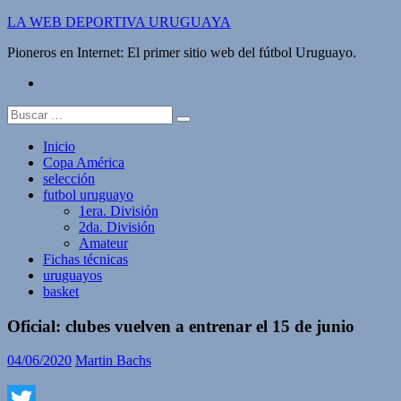
Saltar
LA WEB DEPORTIVA URUGUAYA
al
Pioneros en Internet: El primer sitio web del fútbol Uruguayo.
contenido
twitter
Buscar:
Inicio
Copa América
selección
futbol uruguayo
1era. División
2da. División
Amateur
Fichas técnicas
uruguayos
basket
Oficial: clubes vuelven a entrenar el 15 de junio
04/06/2020
Martin Bachs