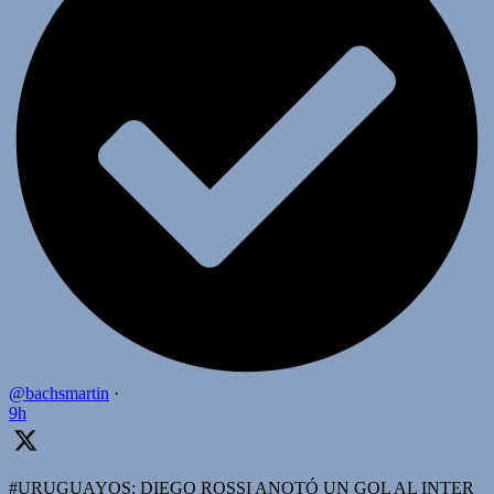
@bachsmartin
·
9h
#URUGUAYOS: DIEGO ROSSI ANOTÓ UN GOL AL INTER