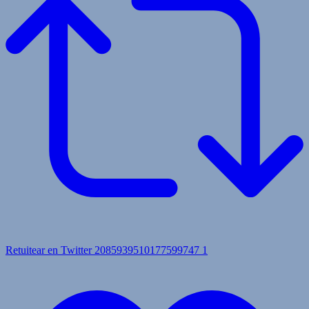
Retuitear en Twitter 2085939510177599747
1