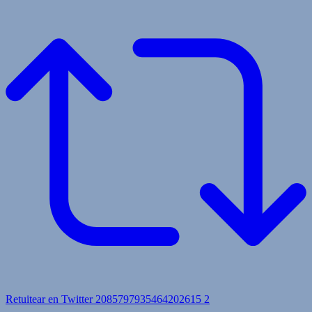
Retuitear en Twitter 2085797935464202615
2