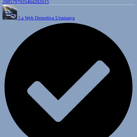
2085797935464202615
La Web Deportiva Uruguaya