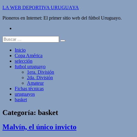
Saltar
LA WEB DEPORTIVA URUGUAYA
al
Pioneros en Internet: El primer sitio web del fútbol Uruguayo.
contenido
twitter
Buscar:
Inicio
Copa América
selección
futbol uruguayo
1era. División
2da. División
Amateur
Fichas técnicas
uruguayos
basket
Categoría:
basket
Malvín, el único invicto