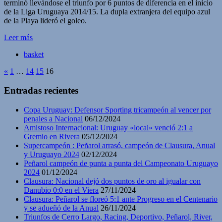
terminó llevándose el triunfo por 6 puntos de diferencia en el inicio
de la Liga Uruguaya 2014/15. La dupla extranjera del equipo azul
de la Playa lideró el goleo.
Leer más
basket
«
1
…
14
15
16
Entradas recientes
Copa Uruguay: Defensor Sporting tricampeón al vencer por
penales a Nacional
06/12/2024
Amistoso Internacional: Uruguay «local» venció 2:1 a
Gremio en Rivera
05/12/2024
Supercampeón : Peñarol arrasó, campeón de Clausura, Anual
y Uruguayo 2024
02/12/2024
Peñarol campeón de punta a punta del Campeonato Uruguayo
2024
01/12/2024
Clausura: Nacional dejó dos puntos de oro al igualar con
Danubio 0:0 en el Viera
27/11/2024
Clausura: Peñarol se floreó 5:1 ante Progreso en el Centenario
y se adueñó de la Anual
26/11/2024
Triunfos de Cerro Largo, Racing, Deportivo, Peñarol, River,