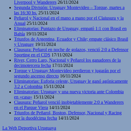
Liverpool y Wanderers
26/11/2024
Segunda División: Uruguay Montevideo – Torque, martes a
las 16:30 hs.
25/11/2024
Peñarol y Nacional en el mano a mano por el Claiusura y la
Anual
25/11/2024
Eliminatorias: Puntazo de Uruguay, empató 1:1 con Brasil en
Bahía
19/11/2024
Triunfos de Argentina, Ecuador y Chile; empate clásico Brasil
y Uruguay
19/11/2024
Clausura: Peñarol en noche de golazos, venció 2:0 a Defensor
Sporting en el CDS
17/11/2024
River, Cerro Laro, Nacional y Peñarol los ganadores de la
decimotercera fecha
17/11/2024
Torque y Uruguay Montevideo perdieron y jugarán por el
segundo ascenso directo
16/11/2024
Eliminatorias: Euforia celeste, Uruguay le ganó agónicamente
3:2 a Colombia
15/11/2024
Eliminatorias: Uruguay y una nueva victoria ante Colombia
en «casa»
15/11/2024
Clausura: Peñarol venció inobjetablemente 2:0 a Wanderers
en el Parque Viera
14/11/2024
Triunfos de Peñarol, Boston, Defensor, Nacional y Racing
por la duodécima fecha
14/11/2024
La Web Deportiva Uruguaya