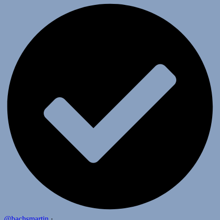
@bachsmartin
·