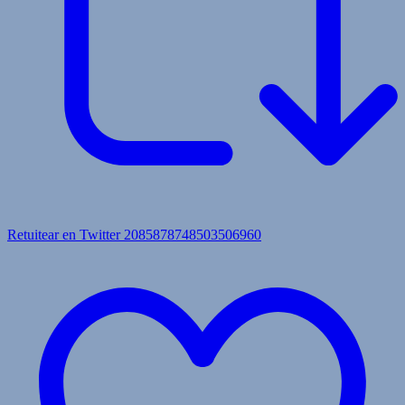
Retuitear en Twitter 2085878748503506960