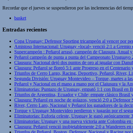
Recordar que el jueves se suspendieron por las inclemencias del tiem
basket
Entradas recientes
Copa Uruguay: Defensor Sporting tricampeón al vencer por pe
Amistoso Internacional: Uruguay «local» venció 2:1 a Gremio 
Supercampeón : Peñarol arrasó, campeón de Clausura, Anual 
Peñarol campeón de punta a punta del Campeonato Uruguayo 
Clausura: Nacional dejó dos puntos de oro al igualar con Danub
Clausura: Peñarol se floreó 5:1 ante Progreso en el Centenario 
Triunfos de Cerro Largo, Racing, Deportivo, Peñarol, River, L
Segunda División: Uruguay Montevideo – Torque, martes a las
Peñarol y Nacional en el mano a mano por el Claiusura y la An
Eliminatorias: Puntazo de Uruguay, empató 1:1 con Brasil en B
Triunfos de Argentina, Ecuador y Chile; empate clásico Brasil
Clausura: Peñarol en noche de golazos, venció 2:0 a Defensor
River, Cerro Laro, Nacional y Peñarol los ganadores de la deci
Torque y Uruguay Montevideo perdieron y jugarán por el segu
Eliminatorias: Euforia celeste, Uruguay le ganó agónicamente 
Eliminatorias: Uruguay y una nueva victoria ante Colombia en
Clausura: Peñarol venció inobjetablemente 2:0 a Wanderers en 
Triunfos de Peñarol, Boston, Defensor, Nacional y Racing por