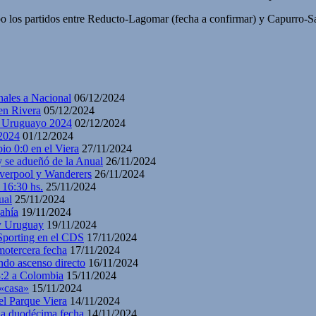
po los partidos entre Reducto-Lagomar (fecha a confirmar) y Capurro-Sa
nales a Nacional
06/12/2024
en Rivera
05/12/2024
y Uruguayo 2024
02/12/2024
2024
01/12/2024
io 0:0 en el Viera
27/11/2024
y se adueñó de la Anual
26/11/2024
iverpool y Wanderers
26/11/2024
 16:30 hs.
25/11/2024
ual
25/11/2024
ahía
19/11/2024
 y Uruguay
19/11/2024
 Sporting en el CDS
17/11/2024
motercera fecha
17/11/2024
ndo ascenso directo
16/11/2024
3:2 a Colombia
15/11/2024
 «casa»
15/11/2024
el Parque Viera
14/11/2024
 la duodécima fecha
14/11/2024