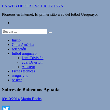
Saltar
LA WEB DEPORTIVA URUGUAYA
al
Pioneros en Internet: El primer sitio web del fútbol Uruguayo.
contenido
twitter
Buscar:
Inicio
Copa América
selección
futbol uruguayo
1era. División
2da. División
Amateur
Fichas técnicas
uruguayos
basket
Sobresale Bohemios-Aguada
09/10/2014
Martin Bachs