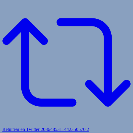
Retuitear en Twitter 2086485311442350570
2