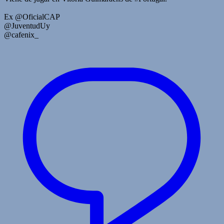
Ex @OficialCAP
@JuventudUy
@cafenix_