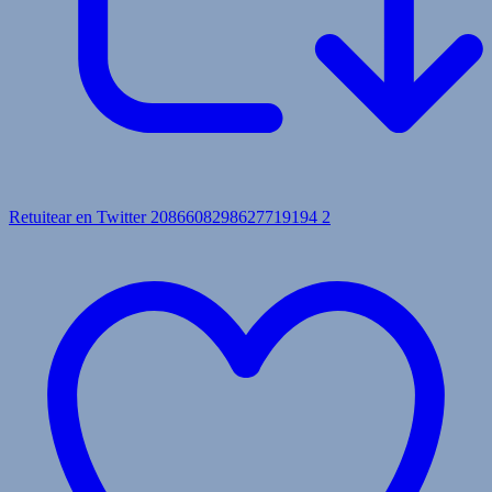
Retuitear en Twitter 2086608298627719194
2