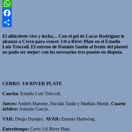
Twitter
WhatsApp
Facebook
Compartir
El albiceleste vive y lucha… Con el gol de Lucas Rodríguez le
alcanzó a Cerro para vencer 1:0 a River Plate en el Estadio
Luis Tróccoli. El estreno de Damián Santín al frente del plantel
no pudo ser mejor: con los necesarios tres puntos en disputa.
CERRO 1:0 RIVER PLATE
Cancha
: Estadio Luis Tróccoli.
Jueces:
Andrés Matonte, Nicolás Tarán y Mathías Muniz.
Cuarto
árbitro:
Antonio García.
VAR:
Diego Dunajec.
AVAR:
Ernesto Hartwing.
Entretiempo:
Cerro 1:0 River Plate.