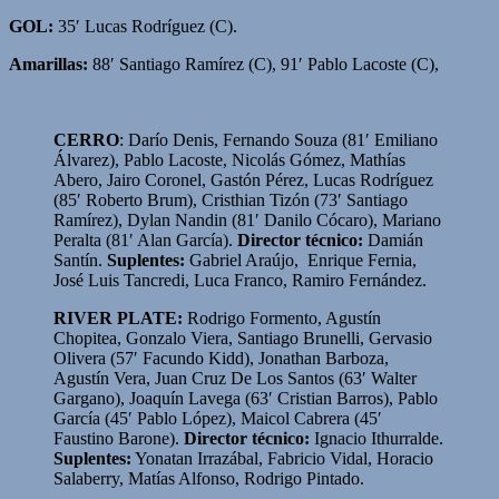
GOL:
35′ Lucas Rodríguez (C).
Amarillas:
88′ Santiago Ramírez (C), 91′ Pablo Lacoste (C),
CERRO
: Darío Denis, Fernando Souza (81′ Emiliano
Álvarez), Pablo Lacoste, Nicolás Gómez, Mathías
Abero, Jairo Coronel, Gastón Pérez, Lucas Rodríguez
(85′ Roberto Brum), Cristhian Tizón (73′ Santiago
Ramírez), Dylan Nandin (81′ Danilo Cócaro), Mariano
Peralta (81′ Alan García).
Director técnico:
Damián
Santín.
Suplentes:
Gabriel Araújo, Enrique Fernia,
José Luis Tancredi, Luca Franco, Ramiro Fernández.
RIVER PLATE:
Rodrigo Formento, Agustín
Chopitea, Gonzalo Viera, Santiago Brunelli, Gervasio
Olivera (57′ Facundo Kidd), Jonathan Barboza,
Agustín Vera, Juan Cruz De Los Santos (63′ Walter
Gargano), Joaquín Lavega (63′ Cristian Barros), Pablo
García (45′ Pablo López), Maicol Cabrera (45′
Faustino Barone).
Director técnico:
Ignacio Ithurralde.
Suplentes:
Yonatan Irrazábal, Fabricio Vidal, Horacio
Salaberry, Matías Alfonso, Rodrigo Pintado.