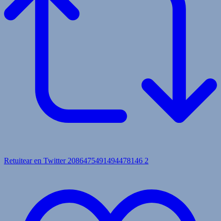
Retuitear en Twitter 2086475491494478146
2