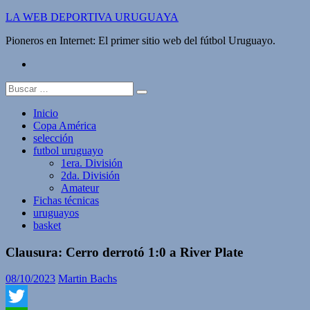
Saltar
LA WEB DEPORTIVA URUGUAYA
al
Pioneros en Internet: El primer sitio web del fútbol Uruguayo.
contenido
twitter
Buscar:
Inicio
Copa América
selección
futbol uruguayo
1era. División
2da. División
Amateur
Fichas técnicas
uruguayos
basket
Clausura: Cerro derrotó 1:0 a River Plate
08/10/2023
Martin Bachs