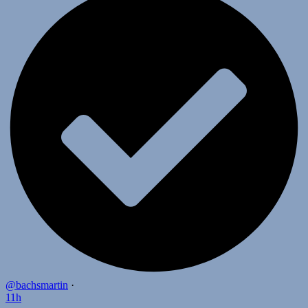
@bachsmartin
·
11h