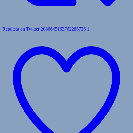
Retuitear en Twitter 2086645163762286736
1