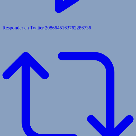
Responder en Twitter 2086645163762286736