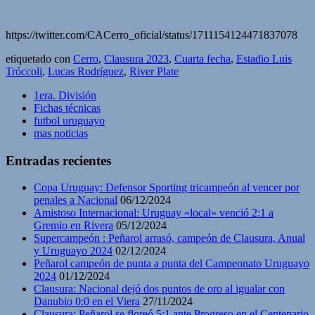
https://twitter.com/CACerro_oficial/status/1711154124471837078
etiquetado con
Cerro
,
Clausura 2023
,
Cuarta fecha
,
Estadio Luis
Tróccoli
,
Lucas Rodríguez
,
River Plate
1era. División
Fichas técnicas
futbol uruguayo
mas noticias
Entradas recientes
Copa Uruguay: Defensor Sporting tricampeón al vencer por
penales a Nacional
06/12/2024
Amistoso Internacional: Uruguay «local» venció 2:1 a
Gremio en Rivera
05/12/2024
Supercampeón : Peñarol arrasó, campeón de Clausura, Anual
y Uruguayo 2024
02/12/2024
Peñarol campeón de punta a punta del Campeonato Uruguayo
2024
01/12/2024
Clausura: Nacional dejó dos puntos de oro al igualar con
Danubio 0:0 en el Viera
27/11/2024
Clausura: Peñarol se floreó 5:1 ante Progreso en el Centenario