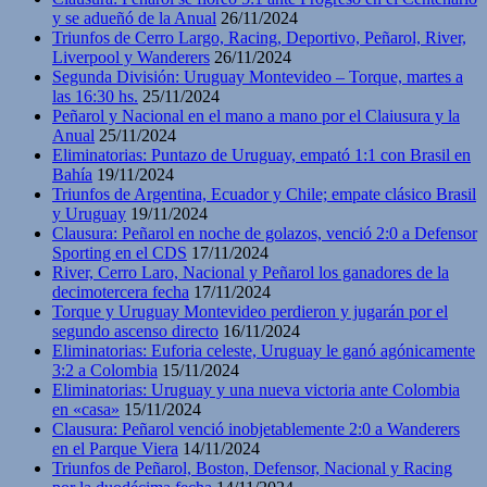
y se adueñó de la Anual
26/11/2024
Triunfos de Cerro Largo, Racing, Deportivo, Peñarol, River,
Liverpool y Wanderers
26/11/2024
Segunda División: Uruguay Montevideo – Torque, martes a
las 16:30 hs.
25/11/2024
Peñarol y Nacional en el mano a mano por el Claiusura y la
Anual
25/11/2024
Eliminatorias: Puntazo de Uruguay, empató 1:1 con Brasil en
Bahía
19/11/2024
Triunfos de Argentina, Ecuador y Chile; empate clásico Brasil
y Uruguay
19/11/2024
Clausura: Peñarol en noche de golazos, venció 2:0 a Defensor
Sporting en el CDS
17/11/2024
River, Cerro Laro, Nacional y Peñarol los ganadores de la
decimotercera fecha
17/11/2024
Torque y Uruguay Montevideo perdieron y jugarán por el
segundo ascenso directo
16/11/2024
Eliminatorias: Euforia celeste, Uruguay le ganó agónicamente
3:2 a Colombia
15/11/2024
Eliminatorias: Uruguay y una nueva victoria ante Colombia
en «casa»
15/11/2024
Clausura: Peñarol venció inobjetablemente 2:0 a Wanderers
en el Parque Viera
14/11/2024
Triunfos de Peñarol, Boston, Defensor, Nacional y Racing