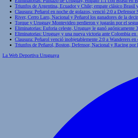
Eliminatorias: Puntazo de Uruguay, empató 1:1 con Brasil en B
Triunfos de Argentina, Ecuador y Chile; empate clásico Brasil
Clausura: Peñarol en noche de golazos, venció 2:0 a Defensor
River, Cerro Laro, Nacional y Peñarol los ganadores de la deci
Torque y Uruguay Montevideo perdieron y jugarán por el segu
Eliminatorias: Euforia celeste, Uruguay le ganó agónicamente 
Eliminatorias: Uruguay y una nueva victoria ante Colombia en
Clausura: Peñarol venció inobjetablemente 2:0 a Wanderers en 
Triunfos de Peñarol, Boston, Defensor, Nacional y Racing por
La Web Deportiva Uruguaya