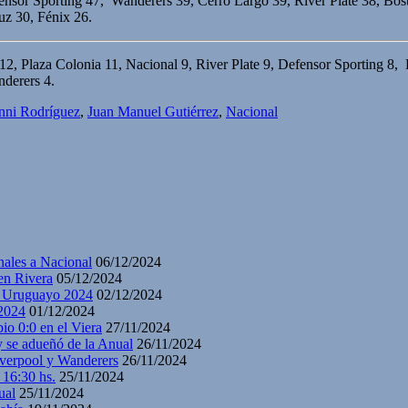
ensor Sporting 47, Wanderers 39, Cerro Largo 39, River Plate 38, Bo
z 30, Fénix 26.
12, Plaza Colonia 11, Nacional 9, River Plate 9, Defensor Sporting 8
derers 4.
nni Rodríguez
,
Juan Manuel Gutiérrez
,
Nacional
nales a Nacional
06/12/2024
en Rivera
05/12/2024
y Uruguayo 2024
02/12/2024
2024
01/12/2024
io 0:0 en el Viera
27/11/2024
y se adueñó de la Anual
26/11/2024
iverpool y Wanderers
26/11/2024
 16:30 hs.
25/11/2024
ual
25/11/2024