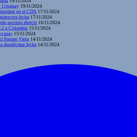
ahía
19/11/2024
 y Uruguay
19/11/2024
 Sporting en el CDS
17/11/2024
motercera fecha
17/11/2024
ndo ascenso directo
16/11/2024
3:2 a Colombia
15/11/2024
 «casa»
15/11/2024
el Parque Viera
14/11/2024
 la duodécima fecha
14/11/2024