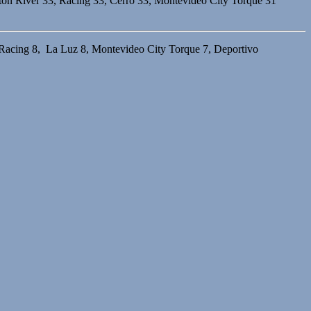
ston River 33, Racing 33, Cerro 33, Montevideo City Torque 31
, Racing 8, La Luz 8, Montevideo City Torque 7, Deportivo