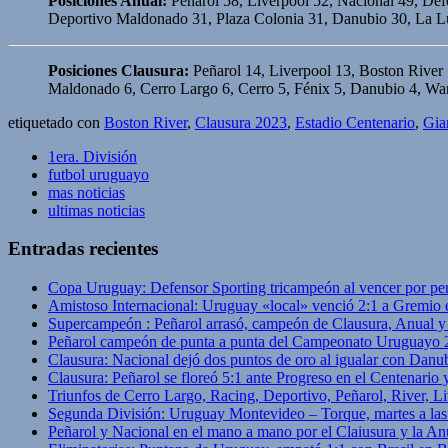
Posiciones Anual:
Peñarol 58, Liverpool 52, Nacional 49, Def
Deportivo Maldonado 31, Plaza Colonia 31, Danubio 30, La Lu
Posiciones Clausura:
Peñarol 14, Liverpool 13, Boston River 
Maldonado 6, Cerro Largo 6, Cerro 5, Fénix 5, Danubio 4, Wan
etiquetado con
Boston River
,
Clausura 2023
,
Estadio Centenario
,
Gia
1era. División
futbol uruguayo
mas noticias
ultimas noticias
Entradas recientes
Copa Uruguay: Defensor Sporting tricampeón al vencer por pe
Amistoso Internacional: Uruguay «local» venció 2:1 a Gremio 
Supercampeón : Peñarol arrasó, campeón de Clausura, Anual 
Peñarol campeón de punta a punta del Campeonato Uruguayo 
Clausura: Nacional dejó dos puntos de oro al igualar con Danub
Clausura: Peñarol se floreó 5:1 ante Progreso en el Centenario 
Triunfos de Cerro Largo, Racing, Deportivo, Peñarol, River, L
Segunda División: Uruguay Montevideo – Torque, martes a las
Peñarol y Nacional en el mano a mano por el Claiusura y la An