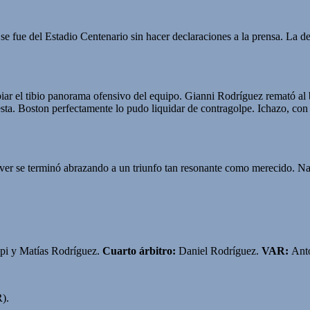
e fue del Estadio Centenario sin hacer declaraciones a la prensa. La de
ar el tibio panorama ofensivo del equipo. Gianni Rodríguez remató al bo
esta. Boston perfectamente lo pudo liquidar de contragolpe. Ichazo, con 
River se terminó abrazando a un triunfo tan resonante como merecido. Na
ppi y Matías Rodríguez.
Cuarto árbitro:
Daniel Rodríguez.
VAR:
Anto
).