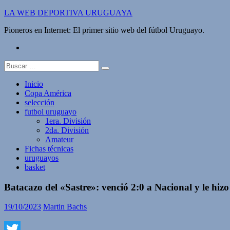
Saltar
LA WEB DEPORTIVA URUGUAYA
al
Pioneros en Internet: El primer sitio web del fútbol Uruguayo.
contenido
twitter
Buscar:
Inicio
Copa América
selección
futbol uruguayo
1era. División
2da. División
Amateur
Fichas técnicas
uruguayos
basket
Batacazo del «Sastre»: venció 2:0 a Nacional y le hizo
19/10/2023
Martin Bachs