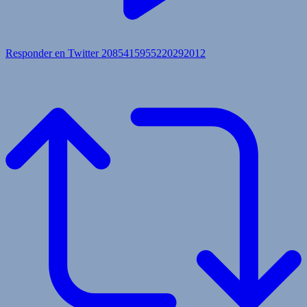
Responder en Twitter 2085415955220292012