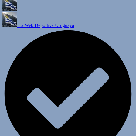
La Web Deportiva Uruguaya