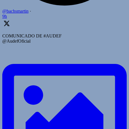
@bachsmartin
·
9h
COMUNICADO DE #AUDEF
@AudefOficial