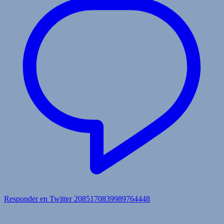
Responder en Twitter 2085170839989764448