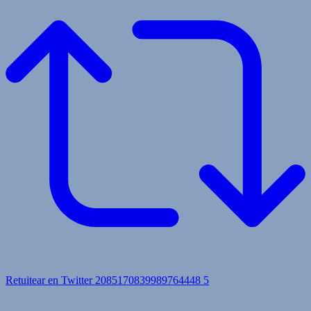
Retuitear en Twitter 2085170839989764448
5