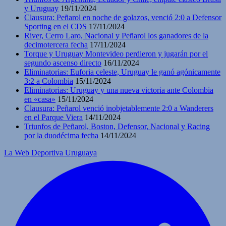
y Uruguay
19/11/2024
Clausura: Peñarol en noche de golazos, venció 2:0 a Defensor
Sporting en el CDS
17/11/2024
River, Cerro Laro, Nacional y Peñarol los ganadores de la
decimotercera fecha
17/11/2024
Torque y Uruguay Montevideo perdieron y jugarán por el
segundo ascenso directo
16/11/2024
Eliminatorias: Euforia celeste, Uruguay le ganó agónicamente
3:2 a Colombia
15/11/2024
Eliminatorias: Uruguay y una nueva victoria ante Colombia
en «casa»
15/11/2024
Clausura: Peñarol venció inobjetablemente 2:0 a Wanderers
en el Parque Viera
14/11/2024
Triunfos de Peñarol, Boston, Defensor, Nacional y Racing
por la duodécima fecha
14/11/2024
La Web Deportiva Uruguaya