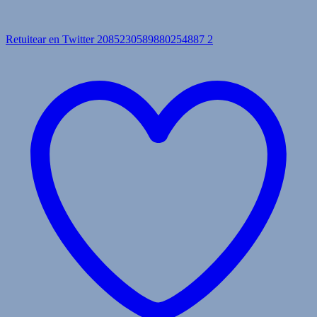
Retuitear en Twitter 2085230589880254887
2