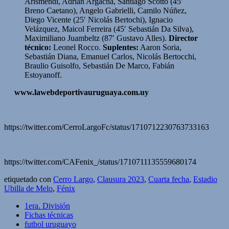
Arismendi, Adrián Argachá, Santiago Scotto (45′
Breno Caetano), Angelo Gabrielli, Camilo Núñez,
Diego Vicente (25′ Nicolás Bertochi), Ignacio
Velázquez, Maicol Ferreira (45′ Sebastián Da Silva),
Maximiliano Juambeltz (87′ Gustavo Alles).
Director
técnico:
Leonel Rocco.
Suplentes:
Aaron Soria,
Sebastián Diana, Emanuel Carlos, Nicolás Bertocchi,
Braulio Guisolfo, Sebastián De Marco, Fabián
Estoyanoff.
www.lawebdeportivauruguaya.com.uy
https://twitter.com/CerroLargoFc/status/1710712230763733163
https://twitter.com/CAFenix_/status/1710711135559680174
etiquetado con
Cerro Largo
,
Clausura 2023
,
Cuarta fecha
,
Estadio
Ubilla de Melo
,
Fénix
1era. División
Fichas técnicas
futbol uruguayo