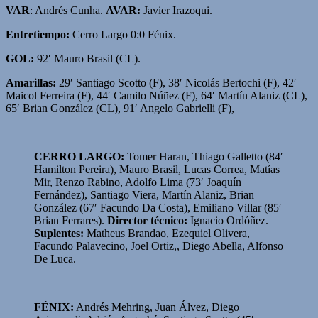
VAR
: Andrés Cunha.
AVAR:
Javier Irazoqui.
Entretiempo:
Cerro Largo 0:0 Fénix.
GOL:
92′ Mauro Brasil (CL).
Amarillas:
29′ Santiago Scotto (F), 38′ Nicolás Bertochi (F), 42′
Maicol Ferreira (F), 44′ Camilo Núñez (F), 64′ Martín Alaniz (CL),
65′ Brian González (CL), 91′ Angelo Gabrielli (F),
CERRO LARGO:
Tomer Haran, Thiago Galletto (84′
Hamilton Pereira), Mauro Brasil, Lucas Correa, Matías
Mir, Renzo Rabino, Adolfo Lima (73′ Joaquín
Fernández), Santiago Viera, Martín Alaniz, Brian
González (67′ Facundo Da Costa), Emiliano Villar (85′
Brian Ferrares).
Director técnico:
Ignacio Ordóñez.
Suplentes:
Matheus Brandao, Ezequiel Olivera,
Facundo Palavecino, Joel Ortiz,, Diego Abella, Alfonso
De Luca.
FÉNIX:
Andrés Mehring, Juan Álvez, Diego