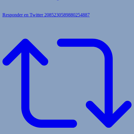
Responder en Twitter 2085230589880254887