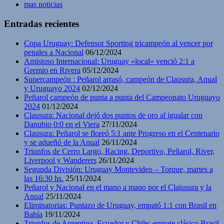
mas noticias
Entradas recientes
Copa Uruguay: Defensor Sporting tricampeón al vencer por
penales a Nacional
06/12/2024
Amistoso Internacional: Uruguay «local» venció 2:1 a
Gremio en Rivera
05/12/2024
Supercampeón : Peñarol arrasó, campeón de Clausura, Anual
y Uruguayo 2024
02/12/2024
Peñarol campeón de punta a punta del Campeonato Uruguayo
2024
01/12/2024
Clausura: Nacional dejó dos puntos de oro al igualar con
Danubio 0:0 en el Viera
27/11/2024
Clausura: Peñarol se floreó 5:1 ante Progreso en el Centenario
y se adueñó de la Anual
26/11/2024
Triunfos de Cerro Largo, Racing, Deportivo, Peñarol, River,
Liverpool y Wanderers
26/11/2024
Segunda División: Uruguay Montevideo – Torque, martes a
las 16:30 hs.
25/11/2024
Peñarol y Nacional en el mano a mano por el Claiusura y la
Anual
25/11/2024
Eliminatorias: Puntazo de Uruguay, empató 1:1 con Brasil en
Bahía
19/11/2024
Triunfos de Argentina, Ecuador y Chile; empate clásico Brasil