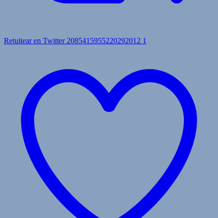
Retuitear en Twitter 2085415955220292012
1