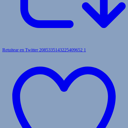
Retuitear en Twitter 2085335143225409652
1