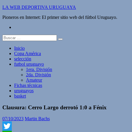
Saltar
LA WEB DEPORTIVA URUGUAYA
al
Pioneros en Internet: El primer sitio web del fútbol Uruguayo.
contenido
twitter
Buscar:
Inicio
Copa América
selección
futbol uruguayo
1era. División
2da. División
Amateur
Fichas técnicas
uruguayos
basket
Clausura: Cerro Largo derrotó 1:0 a Fénix
07/10/2023
Martin Bachs