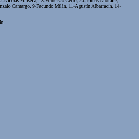
 5-Nicolás Fonseca, 18-Francisco Cerro, 20-Tomás Andrade,
nzalo Camargo, 9-Facundo Milán, 11-Agustín Albarracín, 14-
ín.