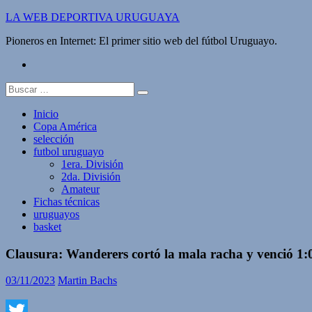
Saltar
LA WEB DEPORTIVA URUGUAYA
al
Pioneros en Internet: El primer sitio web del fútbol Uruguayo.
contenido
twitter
Buscar:
Inicio
Copa América
selección
futbol uruguayo
1era. División
2da. División
Amateur
Fichas técnicas
uruguayos
basket
Clausura: Wanderers cortó la mala racha y venció 1:0
03/11/2023
Martin Bachs