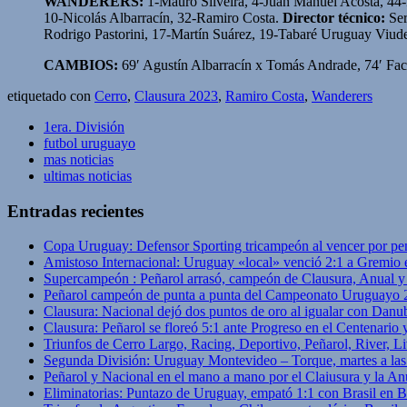
WANDERERS:
1-Mauro Silveira, 4-Juan Manuel Acosta, 44-
10-Nicolás Albarracín, 32-Ramiro Costa.
Director técnico:
Ser
Rodrigo Pastorini, 17-Martín Suárez, 19-Tabaré Uruguay Viude
CAMBIOS:
69′ Agustín Albarracín x Tomás Andrade, 74′ Fa
etiquetado con
Cerro
,
Clausura 2023
,
Ramiro Costa
,
Wanderers
1era. División
futbol uruguayo
mas noticias
ultimas noticias
Entradas recientes
Copa Uruguay: Defensor Sporting tricampeón al vencer por pe
Amistoso Internacional: Uruguay «local» venció 2:1 a Gremio 
Supercampeón : Peñarol arrasó, campeón de Clausura, Anual 
Peñarol campeón de punta a punta del Campeonato Uruguayo 
Clausura: Nacional dejó dos puntos de oro al igualar con Danub
Clausura: Peñarol se floreó 5:1 ante Progreso en el Centenario 
Triunfos de Cerro Largo, Racing, Deportivo, Peñarol, River, L
Segunda División: Uruguay Montevideo – Torque, martes a las
Peñarol y Nacional en el mano a mano por el Claiusura y la An
Eliminatorias: Puntazo de Uruguay, empató 1:1 con Brasil en B