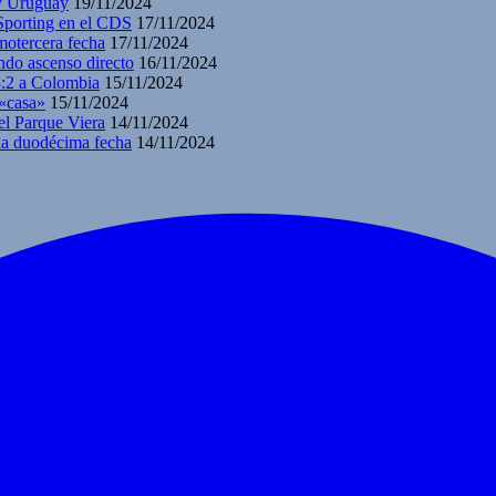
 y Uruguay
19/11/2024
 Sporting en el CDS
17/11/2024
motercera fecha
17/11/2024
ndo ascenso directo
16/11/2024
3:2 a Colombia
15/11/2024
 «casa»
15/11/2024
el Parque Viera
14/11/2024
 la duodécima fecha
14/11/2024