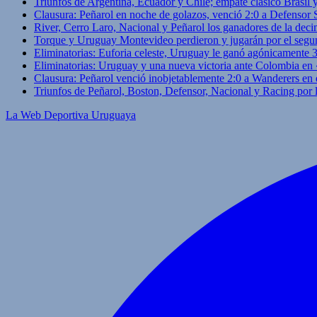
Triunfos de Argentina, Ecuador y Chile; empate clásico Brasil
Clausura: Peñarol en noche de golazos, venció 2:0 a Defensor
River, Cerro Laro, Nacional y Peñarol los ganadores de la deci
Torque y Uruguay Montevideo perdieron y jugarán por el segu
Eliminatorias: Euforia celeste, Uruguay le ganó agónicamente 
Eliminatorias: Uruguay y una nueva victoria ante Colombia en
Clausura: Peñarol venció inobjetablemente 2:0 a Wanderers en 
Triunfos de Peñarol, Boston, Defensor, Nacional y Racing por
La Web Deportiva Uruguaya