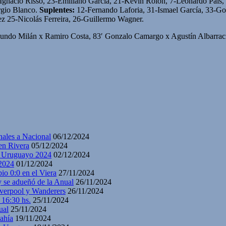
Ignacio Risso, 23-Emiliano García, 21-Kevin Rolón, 7-Leonardo Pais,
gio Blanco.
Suplentes:
12-Fernando Laforia, 31-Ismael García, 33-Go
z 25-Nicolás Ferreira, 26-Guillermo Wagner.
cundo Milán x Ramiro Costa, 83′ Gonzalo Camargo x Agustín Albarrac
nales a Nacional
06/12/2024
en Rivera
05/12/2024
y Uruguayo 2024
02/12/2024
2024
01/12/2024
io 0:0 en el Viera
27/11/2024
y se adueñó de la Anual
26/11/2024
iverpool y Wanderers
26/11/2024
 16:30 hs.
25/11/2024
ual
25/11/2024
ahía
19/11/2024