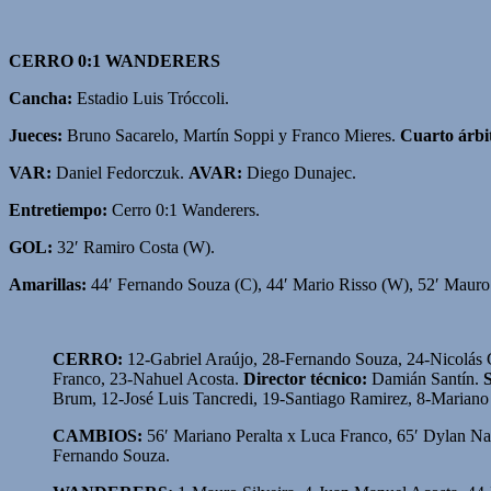
CERRO 0:1 WANDERERS
Cancha:
Estadio Luis Tróccoli.
Jueces:
Bruno Sacarelo, Martín Soppi y Franco Mieres.
Cuarto árbi
VAR:
Daniel Fedorczuk.
AVAR:
Diego Dunajec.
Entretiempo:
Cerro 0:1 Wanderers.
GOL:
32′ Ramiro Costa (W).
Amarillas:
44′ Fernando Souza (C), 44′ Mario Risso (W), 52′ Mauro 
CERRO:
12-Gabriel Araújo, 28-Fernando Souza, 24-Nicolás G
Franco, 23-Nahuel Acosta.
Director técnico:
Damián Santín.
S
Brum, 12-José Luis Tancredi, 19-Santiago Ramirez, 8-Mariano
CAMBIOS:
56′ Mariano Peralta x Luca Franco, 65′ Dylan Na
Fernando Souza.