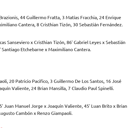
azionis, 44 Guillermo Fratta, 3 Matías Fracchia, 24 Enrique
miliano Cantera, 8 Cristhian Tizón, 30 Sebastián Fernández.
cas Sanseviero x Cristhian Tizón, 86′ Gabriel Leyes x Sebastián
6′ Santiago Etchebarne x Maximiliano Cantera.
i, 20 Patricio Pacifico, 3 Guillermo De Los Santos, 16 José
aquín Valiente, 24 Brian Mansilla, 7 Claudio Paul Spinelli.
45′ Juan Manuel Jorge x Joaquín Valiente, 45′ Luan Brito x Brian
4′ Augusto Cambón x Renzo Giampaoli.
ng