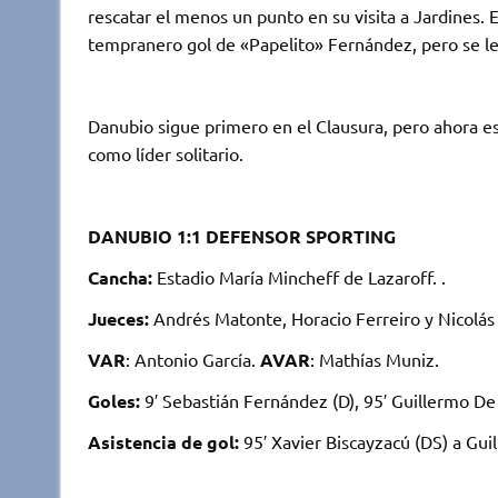
p
k
r
rescatar el menos un punto en su visita a Jardines. 
tempranero gol de «Papelito» Fernández, pero se le 
Danubio sigue primero en el Clausura, pero ahora e
como líder solitario.
DANUBIO 1:1 DEFENSOR SPORTING
Cancha:
Estadio María Mincheff de Lazaroff. .
Jueces:
Andrés Matonte, Horacio Ferreiro y Nicolás
VAR
: Antonio García.
AVAR
: Mathías Muniz.
Goles:
9′ Sebastián Fernández (D), 95′ Guillermo De
Asistencia de gol:
95′ Xavier Biscayzacú (DS) a Gui