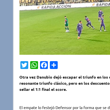
T
W
Fa
C
w
h
c
o
Otra vez Danubio dejó escapar el triunfo en los
it
at
e
m
resonante triunfo clásico, pero en los descuento
te
s
b
p
sellar el 1:1 final el score.
r
A
o
ar
p
o
ti
El empate lo festejó Defensor por la forma que se di