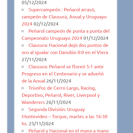
05/12/2024
Supercampeón : Peñarol arrasó,
campeón de Clausura, Anual y Uruguayo
2024
02/12/2024
Peñarol campeón de punta a punta del
Campeonato Uruguayo 2024
01/12/2024
Clausura: Nacional dejó dos puntos de
oro al igualar con Danubio 0:0 en el Viera
27/11/2024
Clausura: Peñarol se floreó 5:1 ante
Progreso en el Centenario y se adueñó
de la Anual
26/11/2024
Triunfos de Cerro Largo, Racing,
Deportivo, Peñarol, River, Liverpool y
Wanderers
26/11/2024
Segunda División: Uruguay
Montevideo – Torque, martes a las 16:30
hs.
25/11/2024
Peñarol y Nacional en el mano a mano