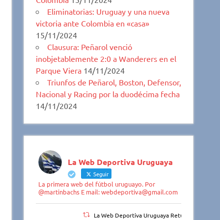
Eliminatorias: Uruguay y una nueva
victoria ante Colombia en «casa»
15/11/2024
Clausura: Peñarol venció
inobjetablemente 2:0 a Wanderers en el
Parque Viera
14/11/2024
Triunfos de Peñarol, Boston, Defensor,
Nacional y Racing por la duodécima fecha
14/11/2024
La Web Deportiva Uruguaya
Seguir
La primera web del fútbol uruguayo. Por
@martinbachs E mail: webdeportiva@gmail.com
La Web Deportiva Uruguaya Retuiteado