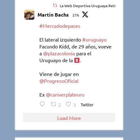
La Web Deportiva Uruguaya Retuiteado
Martín Bachs
21h
#Mercadodepases
El lateral izquierdo
#uruguayo
Facundo Kidd, de 29 años, vueve
a
@plazacolonia
para el
Uruguayo de la
.
Viene de jugar en
@ProgresoOficial
Ex
@cariverplateuru
2
3
Twitter
Load More