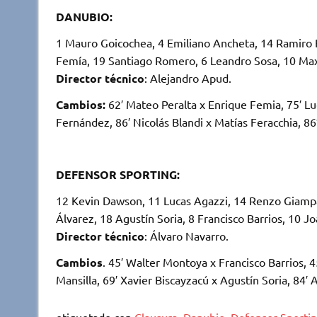
DANUBIO:
1 Mauro Goicochea, 4 Emiliano Ancheta, 14 Ramiro Br
Femía, 19 Santiago Romero, 6 Leandro Sosa, 10 Maxi
Director técnico
: Alejandro Apud.
Cambios:
62′ Mateo Peralta x Enrique Femia, 75′ Lu
Fernández, 86′ Nicolás Blandi x Matías Feracchia, 8
DEFENSOR SPORTING:
12 Kevin Dawson, 11 Lucas Agazzi, 14 Renzo Giampaol
Álvarez, 18 Agustín Soria, 8 Francisco Barrios, 10 Jo
Director técnico
: Álvaro Navarro.
Cambios
. 45′ Walter Montoya x Francisco Barrios, 
Mansilla, 69′ Xavier Biscayzacú x Agustín Soria, 8
etiquetado con
Clausura
,
Danubio
,
Defensor Sporti