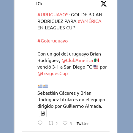
17h
#URUGUAYOS
: GOL DE BRIAN
RODRÍGUEZ PARA
#AMÉRICA
EN LEAGUES CUP
#Goluruguayo
Con un gol del uruguayo Brian
Rodríguez,
@ClubAmerica
venció 3-1 a San Diego FC
por
@LeaguesCup
Sebastián Cáceres y Brian
Rodriguez titulares en el equipo
dirigido por Guillermo Almada.
2
3
Twitter