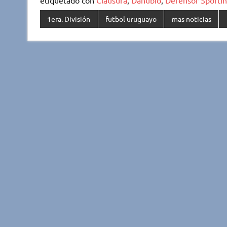
1era. División
futbol uruguayo
mas noticias