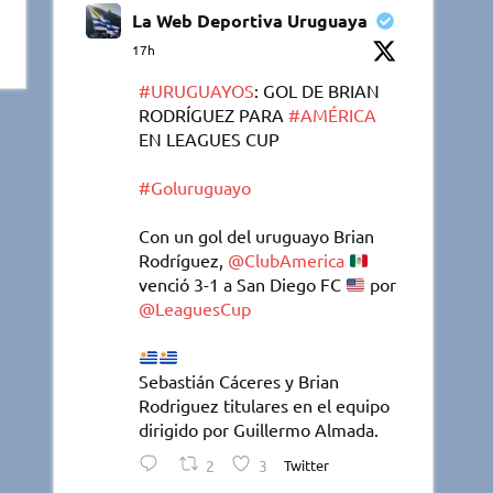
La Web Deportiva Uruguaya
17h
#URUGUAYOS
: GOL DE BRIAN
RODRÍGUEZ PARA
#AMÉRICA
EN LEAGUES CUP
#Goluruguayo
Con un gol del uruguayo Brian
Rodríguez,
@ClubAmerica
venció 3-1 a San Diego FC
por
@LeaguesCup
Sebastián Cáceres y Brian
Rodriguez titulares en el equipo
dirigido por Guillermo Almada.
2
3
Twitter