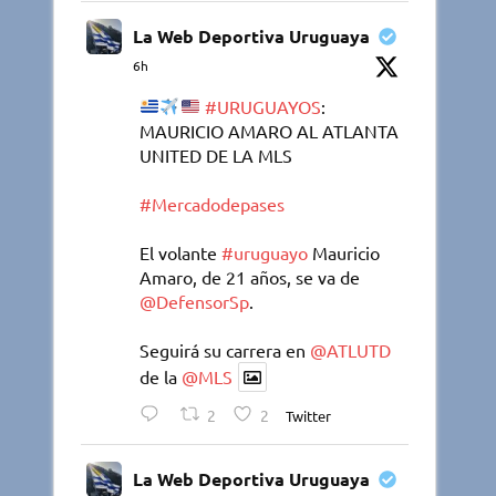
La Web Deportiva Uruguaya
6h
#URUGUAYOS
:
MAURICIO AMARO AL ATLANTA
UNITED DE LA MLS
#Mercadodepases
El volante
#uruguayo
Mauricio
Amaro, de 21 años, se va de
@DefensorSp
.
Seguirá su carrera en
@ATLUTD
de la
@MLS
2
2
Twitter
La Web Deportiva Uruguaya