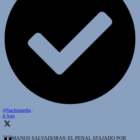
@bachsmartin
·
4 Ago
💣💣MANOS SALVADORAS: EL PENAL ATAJADO POR