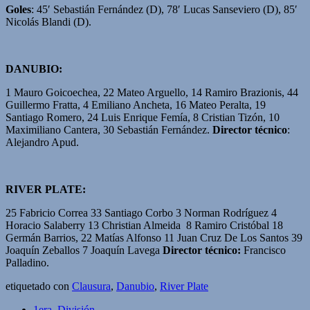
Goles
: 45′ Sebastián Fernández (D), 78′ Lucas Sanseviero (D), 85′
Nicolás Blandi (D).
DANUBIO:
1 Mauro Goicoechea, 22 Mateo Arguello, 14 Ramiro Brazionis, 44
Guillermo Fratta, 4 Emiliano Ancheta, 16 Mateo Peralta, 19
Santiago Romero, 24 Luis Enrique Femía, 8 Cristian Tizón, 10
Maximiliano Cantera, 30 Sebastián Fernández.
Director técnico
:
Alejandro Apud.
RIVER PLATE:
25 Fabricio Correa 33 Santiago Corbo 3 Norman Rodríguez 4
Horacio Salaberry 13 Christian Almeida 8 Ramiro Cristóbal 18
Germán Barrios, 22 Matías Alfonso 11 Juan Cruz De Los Santos 39
Joaquín Zeballos 7 Joaquín Lavega
Director técnico:
Francisco
Palladino.
etiquetado con
Clausura
,
Danubio
,
River Plate
1era. División