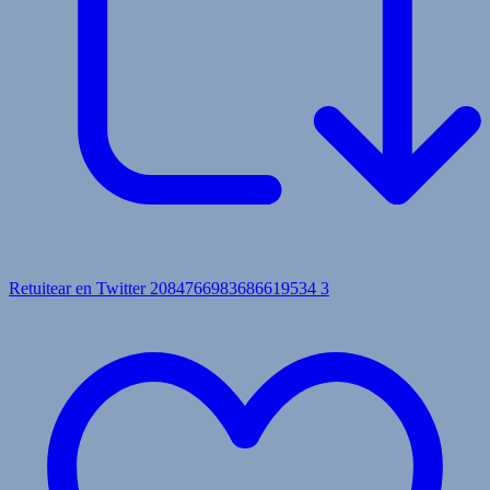
Retuitear en Twitter 2084766983686619534
3