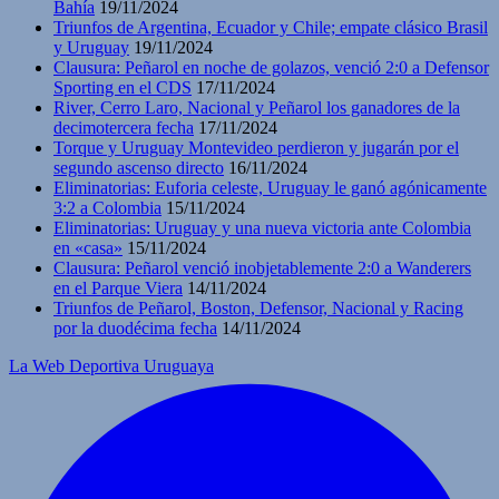
Bahía
19/11/2024
Triunfos de Argentina, Ecuador y Chile; empate clásico Brasil
y Uruguay
19/11/2024
Clausura: Peñarol en noche de golazos, venció 2:0 a Defensor
Sporting en el CDS
17/11/2024
River, Cerro Laro, Nacional y Peñarol los ganadores de la
decimotercera fecha
17/11/2024
Torque y Uruguay Montevideo perdieron y jugarán por el
segundo ascenso directo
16/11/2024
Eliminatorias: Euforia celeste, Uruguay le ganó agónicamente
3:2 a Colombia
15/11/2024
Eliminatorias: Uruguay y una nueva victoria ante Colombia
en «casa»
15/11/2024
Clausura: Peñarol venció inobjetablemente 2:0 a Wanderers
en el Parque Viera
14/11/2024
Triunfos de Peñarol, Boston, Defensor, Nacional y Racing
por la duodécima fecha
14/11/2024
La Web Deportiva Uruguaya