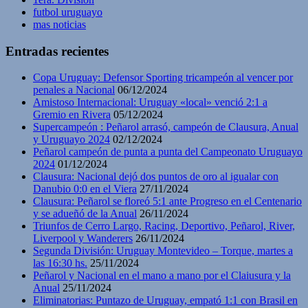
futbol uruguayo
mas noticias
Entradas recientes
Copa Uruguay: Defensor Sporting tricampeón al vencer por
penales a Nacional
06/12/2024
Amistoso Internacional: Uruguay «local» venció 2:1 a
Gremio en Rivera
05/12/2024
Supercampeón : Peñarol arrasó, campeón de Clausura, Anual
y Uruguayo 2024
02/12/2024
Peñarol campeón de punta a punta del Campeonato Uruguayo
2024
01/12/2024
Clausura: Nacional dejó dos puntos de oro al igualar con
Danubio 0:0 en el Viera
27/11/2024
Clausura: Peñarol se floreó 5:1 ante Progreso en el Centenario
y se adueñó de la Anual
26/11/2024
Triunfos de Cerro Largo, Racing, Deportivo, Peñarol, River,
Liverpool y Wanderers
26/11/2024
Segunda División: Uruguay Montevideo – Torque, martes a
las 16:30 hs.
25/11/2024
Peñarol y Nacional en el mano a mano por el Claiusura y la
Anual
25/11/2024
Eliminatorias: Puntazo de Uruguay, empató 1:1 con Brasil en