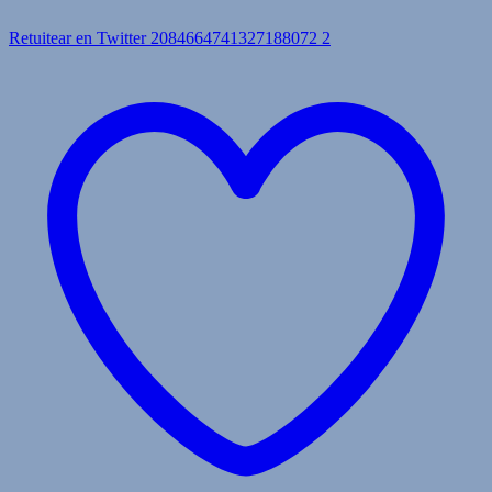
Retuitear en Twitter 2084664741327188072
2