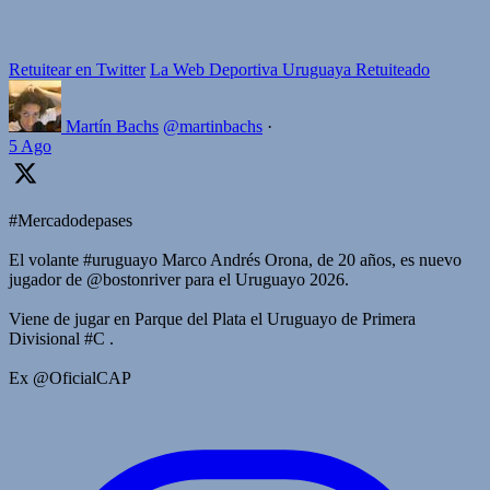
Retuitear en Twitter
La Web Deportiva Uruguaya Retuiteado
Martín Bachs
@martinbachs
·
5 Ago
#Mercadodepases
El volante #uruguayo Marco Andrés Orona, de 20 años, es nuevo
jugador de @bostonriver para el Uruguayo 2026.
Viene de jugar en Parque del Plata el Uruguayo de Primera
Divisional #C .
Ex @OficialCAP