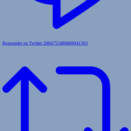
Responder en Twitter 2084753486869041503