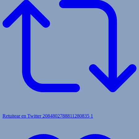
Retuitear en Twitter 2084802788811280835
1