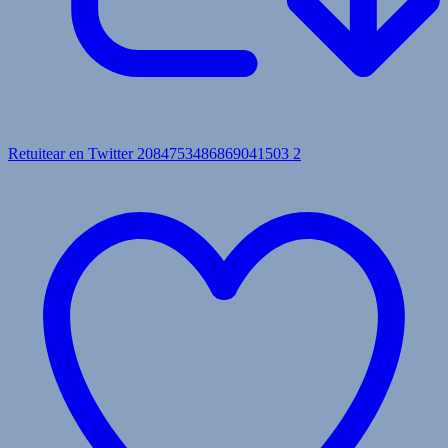
Retuitear en Twitter 2084753486869041503
2