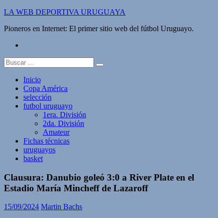
Saltar
LA WEB DEPORTIVA URUGUAYA
al
Pioneros en Internet: El primer sitio web del fútbol Uruguayo.
contenido
twitter
Buscar:
Inicio
Copa América
selección
futbol uruguayo
1era. División
2da. División
Amateur
Fichas técnicas
uruguayos
basket
Clausura: Danubio goleó 3:0 a River Plate en el
Estadio María Mincheff de Lazaroff
15/09/2024
Martin Bachs