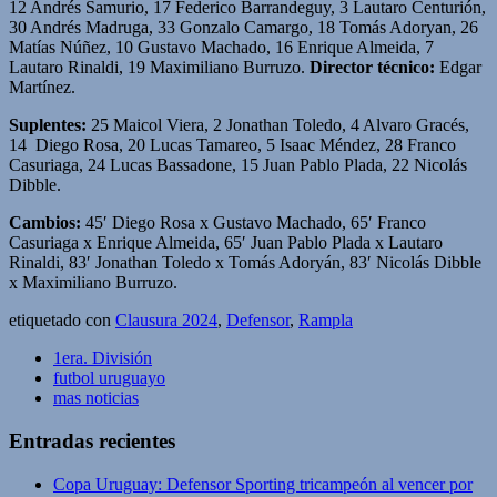
12 Andrés Samurio, 17 Federico Barrandeguy, 3 Lautaro Centurión,
30 Andrés Madruga, 33 Gonzalo Camargo, 18 Tomás Adoryan, 26
Matías Núñez, 10 Gustavo Machado, 16 Enrique Almeida, 7
Lautaro Rinaldi, 19 Maximiliano Burruzo.
Director técnico:
Edgar
Martínez.
Suplentes:
25 Maicol Viera, 2 Jonathan Toledo, 4 Alvaro Gracés,
14 Diego Rosa, 20 Lucas Tamareo, 5 Isaac Méndez, 28 Franco
Casuriaga, 24 Lucas Bassadone, 15 Juan Pablo Plada, 22 Nicolás
Dibble.
Cambios:
45′ Diego Rosa x Gustavo Machado, 65′ Franco
Casuriaga x Enrique Almeida, 65′ Juan Pablo Plada x Lautaro
Rinaldi, 83′ Jonathan Toledo x Tomás Adoryán, 83′ Nicolás Dibble
x Maximiliano Burruzo.
etiquetado con
Clausura 2024
,
Defensor
,
Rampla
1era. División
futbol uruguayo
mas noticias
Entradas recientes
Copa Uruguay: Defensor Sporting tricampeón al vencer por