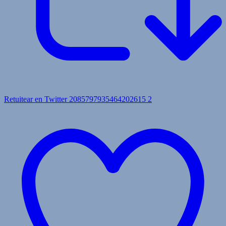
Retuitear en Twitter 2085797935464202615
2