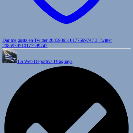
Dar me gusta en Twitter 2085939510177599747
3
Twitter
2085939510177599747
La Web Deportiva Uruguaya