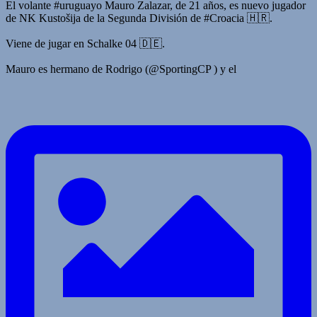
El volante #uruguayo Mauro Zalazar, de 21 años, es nuevo jugador
de NK Kustošija de la Segunda División de #Croacia 🇭🇷.
Viene de jugar en Schalke 04 🇩🇪.
Mauro es hermano de Rodrigo (@SportingCP ) y el