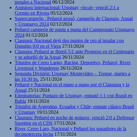
penales a Nacional
06/12/2024
Amistoso Internacional: Uruguay «local» venció 2:1 a
Gremio en Rivera
05/12/2024
Supercampeón : Peñarol arrasó, campeón de Clausura, Anual
y Uruguayo 2024
02/12/2024
Peñarol campeón de punta a punta del Campeonato Uruguayo
2024
01/12/2024
Clausura: Nacional dejó dos puntos de oro al igualar con
Danubio 0:0 en el Viera
27/11/2024
Clausura: Peñarol se floreó 5:1 ante Progreso en el Centenario
y se adueñó de la Anual
26/11/2024
Triunfos de Cerro Largo, Racing, Deportivo, Peñarol, River,
Liverpool y Wanderers
26/11/2024
Segunda División: Uruguay Montevideo – Torque, martes a
las 16:30 hs.
25/11/2024
Peñarol y Nacional en el mano a mano por el Claiusura y la
Anual
25/11/2024
Eliminatorias: Puntazo de Uruguay, empató 1:1 con Brasil en
Bahía
19/11/2024
Triunfos de Argentina, Ecuador y Chile; empate clásico Brasil
y Uruguay
19/11/2024
Clausura: Peñarol en noche de golazos, venció 2:0 a Defensor
Sporting en el CDS
17/11/2024
River, Cerro Laro, Nacional y Peñarol los ganadores de la
decimotercera fecha
17/11/2024