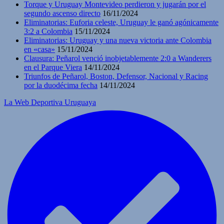
Torque y Uruguay Montevideo perdieron y jugarán por el
segundo ascenso directo
16/11/2024
Eliminatorias: Euforia celeste, Uruguay le ganó agónicamente
3:2 a Colombia
15/11/2024
Eliminatorias: Uruguay y una nueva victoria ante Colombia
en «casa»
15/11/2024
Clausura: Peñarol venció inobjetablemente 2:0 a Wanderers
en el Parque Viera
14/11/2024
Triunfos de Peñarol, Boston, Defensor, Nacional y Racing
por la duodécima fecha
14/11/2024
La Web Deportiva Uruguaya