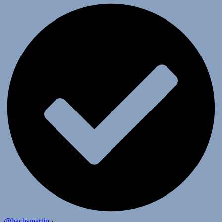
@bachsmartin
·