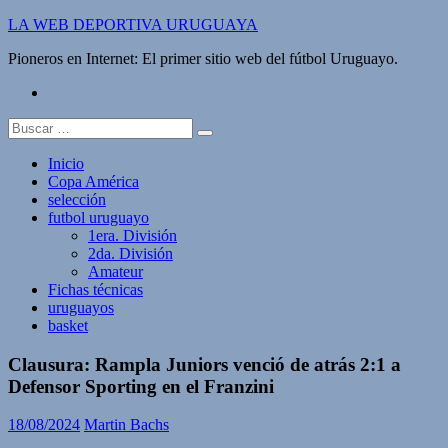
Saltar
LA WEB DEPORTIVA URUGUAYA
al
Pioneros en Internet: El primer sitio web del fútbol Uruguayo.
contenido
twitter
Buscar:
Inicio
Copa América
selección
futbol uruguayo
1era. División
2da. División
Amateur
Fichas técnicas
uruguayos
basket
Clausura: Rampla Juniors venció de atrás 2:1 a
Defensor Sporting en el Franzini
18/08/2024
Martin Bachs