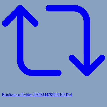
Retuitear en Twitter 2085834478950510747
4