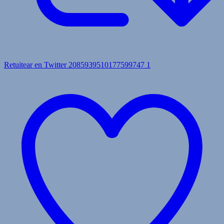
Retuitear en Twitter 2085939510177599747
1