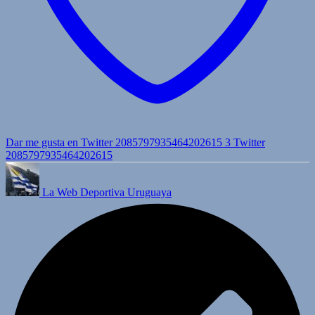
Dar me gusta en Twitter 2085797935464202615
3
Twitter
2085797935464202615
La Web Deportiva Uruguaya