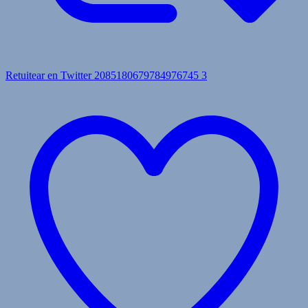
Retuitear en Twitter 2085180679784976745
3