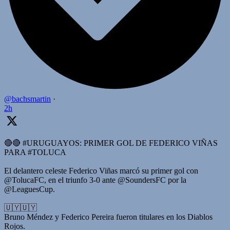
@bachsmartin
·
2h
🔴🔴 #URUGUAYOS: PRIMER GOL DE FEDERICO VIÑAS
PARA #TOLUCA
El delantero celeste Federico Viñas marcó su primer gol con
@TolucaFC, en el triunfo 3-0 ante @SoundersFC por la
@LeaguesCup.
🇺🇾🇺🇾
Bruno Méndez y Federico Pereira fueron titulares en los Diablos
Rojos.