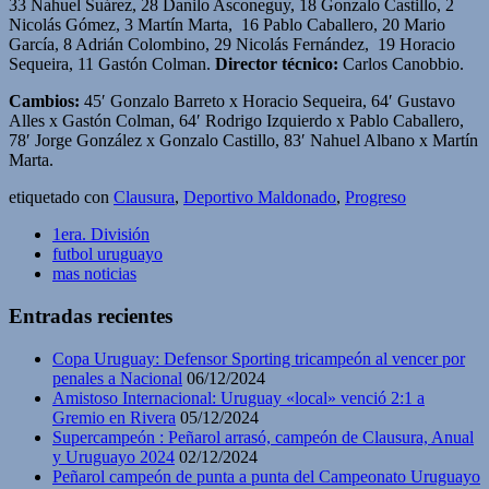
33 Nahuel Suárez, 28 Danilo Asconeguy, 18 Gonzalo Castillo, 2
Nicolás Gómez, 3 Martín Marta, 16 Pablo Caballero, 20 Mario
García, 8 Adrián Colombino, 29 Nicolás Fernández, 19 Horacio
Sequeira, 11 Gastón Colman.
Director técnico
:
Carlos Canobbio.
Cambios:
45′ Gonzalo Barreto x Horacio Sequeira, 64′ Gustavo
Alles x Gastón Colman, 64′ Rodrigo Izquierdo x Pablo Caballero,
78′ Jorge González x Gonzalo Castillo, 83′ Nahuel Albano x Martín
Marta.
etiquetado con
Clausura
,
Deportivo Maldonado
,
Progreso
1era. División
futbol uruguayo
mas noticias
Entradas recientes
Copa Uruguay: Defensor Sporting tricampeón al vencer por
penales a Nacional
06/12/2024
Amistoso Internacional: Uruguay «local» venció 2:1 a
Gremio en Rivera
05/12/2024
Supercampeón : Peñarol arrasó, campeón de Clausura, Anual
y Uruguayo 2024
02/12/2024
Peñarol campeón de punta a punta del Campeonato Uruguayo