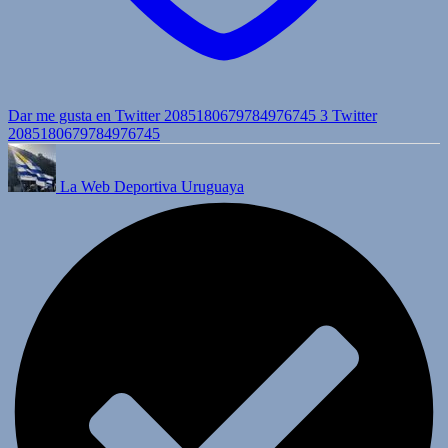
Dar me gusta en Twitter 2085180679784976745
3
Twitter
2085180679784976745
La Web Deportiva Uruguaya