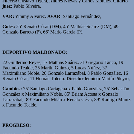
Jueces:
Gustavo Tejera, Andrés Nievas y Carlos Morales.
Cuarto
juez:
Pablo Silveira.
VAR:
Yimmy Alvarez.
AVAR
: Santiago Fernández,
Goles:
25′ Renato César (DM), 45′ Mathías Suárez (DM), 49′
Gonzalo Barreto (P), 66′ Mario García (P).
DEPORTIVO MALDONADO:
22 Guillermo Reyes, 17 Mathias Suárez, 31 Gregorio Tanco, 19
Facundo Tealde, 25 Martín Guinzo, 5 Lucas Núñez, 37
Maximiliano Noble, 26 Gonzalo Larrazábal, 8 Pablo González, 16
Renato César, 11 Hernán Toledo.
Director técnico:
Martín Pileyro,
Cambios:
75′ Santiago Cartagena x Pablo González, 75′ Sebastián
González x Maximiliano Noble, 85′ Briam Acosta x Gonzalo
Larrazábal, 89′ Facundo Milán x Renato César, 89′ Rodrigo Muniz
x Facundo Tealde.
PROGRESO
: