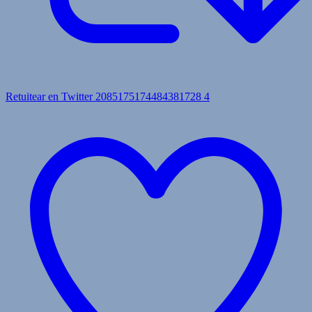
Retuitear en Twitter 2085175174484381728
4