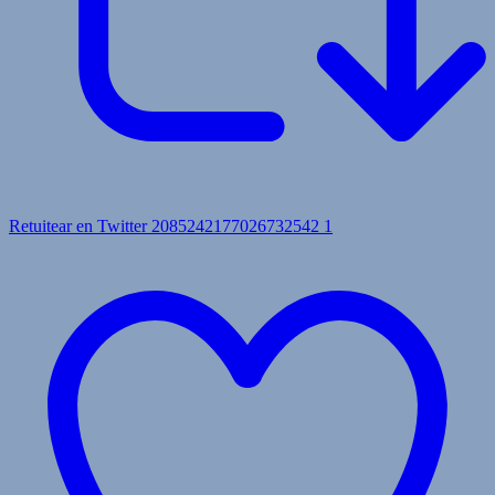
Retuitear en Twitter 2085242177026732542
1