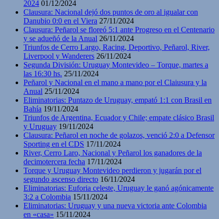
2024
01/12/2024
Clausura: Nacional dejó dos puntos de oro al igualar con
Danubio 0:0 en el Viera
27/11/2024
Clausura: Peñarol se floreó 5:1 ante Progreso en el Centenario
y se adueñó de la Anual
26/11/2024
Triunfos de Cerro Largo, Racing, Deportivo, Peñarol, River,
Liverpool y Wanderers
26/11/2024
Segunda División: Uruguay Montevideo – Torque, martes a
las 16:30 hs.
25/11/2024
Peñarol y Nacional en el mano a mano por el Claiusura y la
Anual
25/11/2024
Eliminatorias: Puntazo de Uruguay, empató 1:1 con Brasil en
Bahía
19/11/2024
Triunfos de Argentina, Ecuador y Chile; empate clásico Brasil
y Uruguay
19/11/2024
Clausura: Peñarol en noche de golazos, venció 2:0 a Defensor
Sporting en el CDS
17/11/2024
River, Cerro Laro, Nacional y Peñarol los ganadores de la
decimotercera fecha
17/11/2024
Torque y Uruguay Montevideo perdieron y jugarán por el
segundo ascenso directo
16/11/2024
Eliminatorias: Euforia celeste, Uruguay le ganó agónicamente
3:2 a Colombia
15/11/2024
Eliminatorias: Uruguay y una nueva victoria ante Colombia
en «casa»
15/11/2024