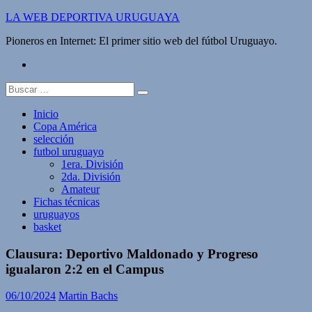
Saltar
LA WEB DEPORTIVA URUGUAYA
al
Pioneros en Internet: El primer sitio web del fútbol Uruguayo.
contenido
twitter
Buscar:
Inicio
Copa América
selección
futbol uruguayo
1era. División
2da. División
Amateur
Fichas técnicas
uruguayos
basket
Clausura: Deportivo Maldonado y Progreso
igualaron 2:2 en el Campus
06/10/2024
Martin Bachs