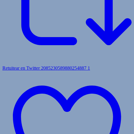
Retuitear en Twitter 2085230589880254887
1