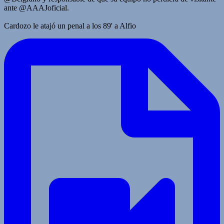
ante @AAAJoficial.
Cardozo le atajó un penal a los 89' a Alfio