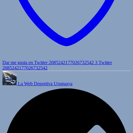
Dar me gusta en Twitter 2085242177026732542
3
Twitter
2085242177026732542
La Web Deportiva Uruguaya