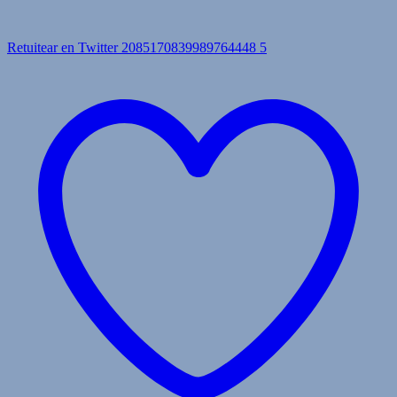
Retuitear en Twitter 2085170839989764448
5