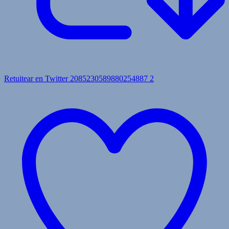
Retuitear en Twitter 2085230589880254887
2