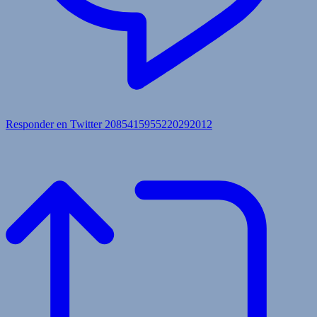
Responder en Twitter 2085415955220292012