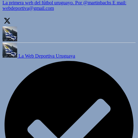
La primera web del fútbol uruguayo. Por @martinbachs E mail:
webdeportiva@gmail.com
La Web Deportiva Uruguaya