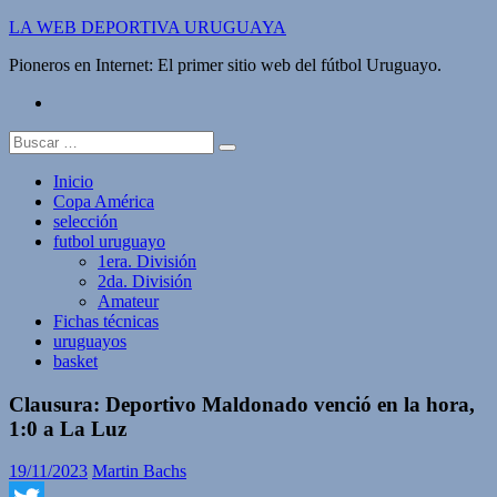
Saltar
LA WEB DEPORTIVA URUGUAYA
al
Pioneros en Internet: El primer sitio web del fútbol Uruguayo.
contenido
twitter
Buscar:
Inicio
Copa América
selección
futbol uruguayo
1era. División
2da. División
Amateur
Fichas técnicas
uruguayos
basket
Clausura: Deportivo Maldonado venció en la hora,
1:0 a La Luz
19/11/2023
Martin Bachs