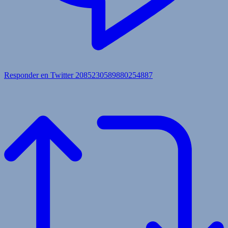
Responder en Twitter 2085230589880254887