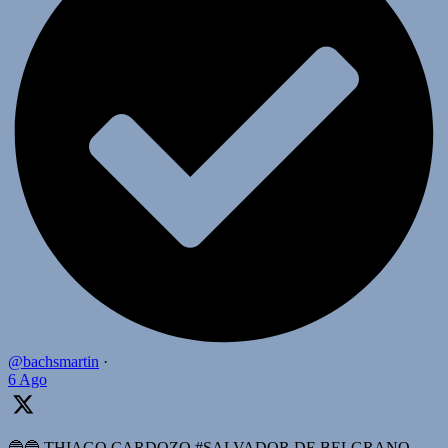
@bachsmartin
·
6 Ago
🔵🔵 THIAGO CARDOZO #SALVADOR DE BELGRANO,