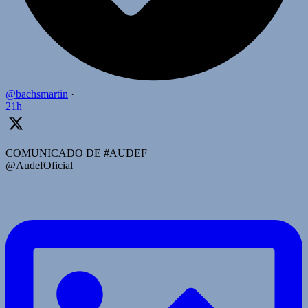
@bachsmartin
·
21h
COMUNICADO DE #AUDEF
@AudefOficial