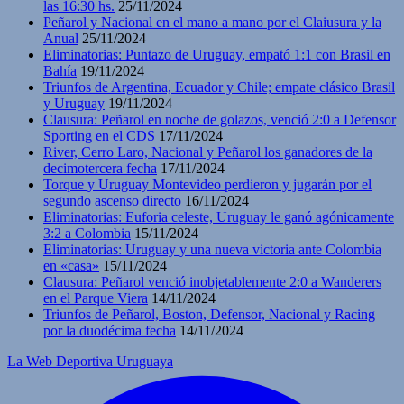
las 16:30 hs.
25/11/2024
Peñarol y Nacional en el mano a mano por el Claiusura y la
Anual
25/11/2024
Eliminatorias: Puntazo de Uruguay, empató 1:1 con Brasil en
Bahía
19/11/2024
Triunfos de Argentina, Ecuador y Chile; empate clásico Brasil
y Uruguay
19/11/2024
Clausura: Peñarol en noche de golazos, venció 2:0 a Defensor
Sporting en el CDS
17/11/2024
River, Cerro Laro, Nacional y Peñarol los ganadores de la
decimotercera fecha
17/11/2024
Torque y Uruguay Montevideo perdieron y jugarán por el
segundo ascenso directo
16/11/2024
Eliminatorias: Euforia celeste, Uruguay le ganó agónicamente
3:2 a Colombia
15/11/2024
Eliminatorias: Uruguay y una nueva victoria ante Colombia
en «casa»
15/11/2024
Clausura: Peñarol venció inobjetablemente 2:0 a Wanderers
en el Parque Viera
14/11/2024
Triunfos de Peñarol, Boston, Defensor, Nacional y Racing
por la duodécima fecha
14/11/2024
La Web Deportiva Uruguaya