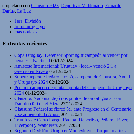
etiquetado con
Clausura 2023
,
Deportivo Maldonado
,
Eduardo
Darías
,
La Luz
1era. División
futbol uruguayo
mas noticias
Entradas recientes
Copa Uruguay: Defensor Sporting tricampeón al vencer por
penales a Nacional
06/12/2024
Amistoso Internacional: Uruguay «local» venció 2:1 a
Gremio en Rivera
05/12/2024
Supercampeón : Peñarol arrasó, campeón de Clausura, Anual
y Uruguayo 2024
02/12/2024
Peñarol campeón de punta a punta del Campeonato Uruguayo
2024
01/12/2024
Clausura: Nacional dejó dos puntos de oro al igualar con
Danubio 0:0 en el Viera
27/11/2024
Clausura: Peñarol se floreó 5:1 ante Progreso en el Centenario
y se adueñó de la Anual
26/11/2024
Triunfos de Cerro Largo, Racing, Deportivo, Peñarol, River,
Liverpool y Wanderers
26/11/2024
Segunda División: Uruguay Montevideo – Torque, martes a