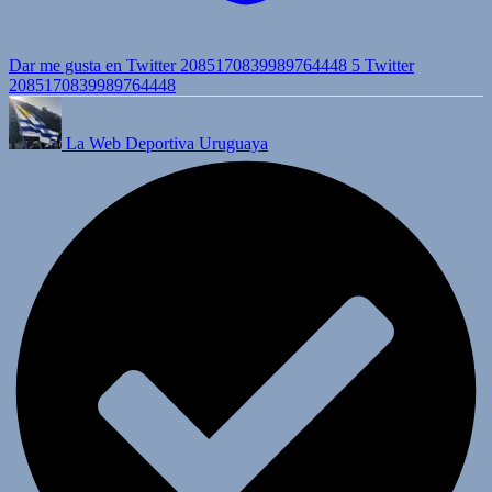
Dar me gusta en Twitter 2085170839989764448
5
Twitter
2085170839989764448
La Web Deportiva Uruguaya