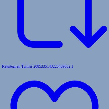
Retuitear en Twitter 2085335143225409652
1