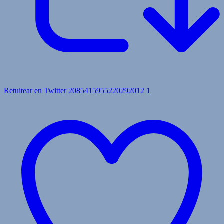
Retuitear en Twitter 2085415955220292012
1