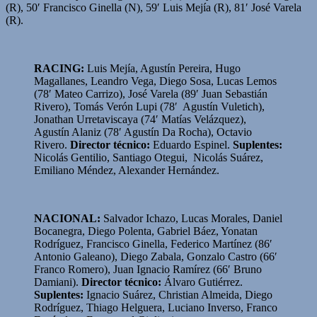
(R), 50′ Francisco Ginella (N), 59′ Luis Mejía (R), 81′ José Varela
(R).
RACING:
Luis Mejía, Agustín Pereira, Hugo
Magallanes, Leandro Vega, Diego Sosa, Lucas Lemos
(78′ Mateo Carrizo), José Varela (89′ Juan Sebastián
Rivero), Tomás Verón Lupi (78′ Agustín Vuletich),
Jonathan Urretaviscaya (74′ Matías Velázquez),
Agustín Alaniz (78′ Agustín Da Rocha), Octavio
Rivero.
Director técnico:
Eduardo Espinel.
Suplentes:
Nicolás Gentilio, Santiago Otegui, Nicolás Suárez,
Emiliano Méndez, Alexander Hernández.
NACIONAL:
Salvador Ichazo, Lucas Morales, Daniel
Bocanegra, Diego Polenta, Gabriel Báez, Yonatan
Rodríguez, Francisco Ginella, Federico Martínez (86′
Antonio Galeano), Diego Zabala, Gonzalo Castro (66′
Franco Romero), Juan Ignacio Ramírez (66′ Bruno
Damiani).
Director técnico:
Álvaro Gutiérrez.
Suplentes:
Ignacio Suárez, Christian Almeida, Diego
Rodríguez, Thiago Helguera, Luciano Inverso, Franco