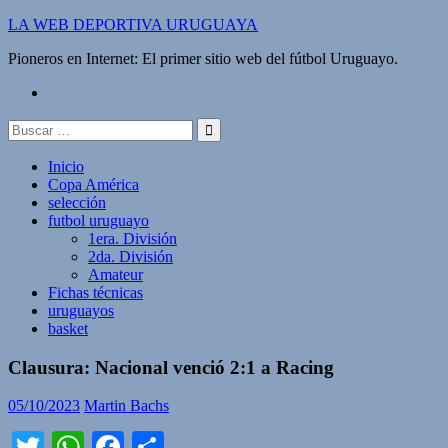
Saltar
LA WEB DEPORTIVA URUGUAYA
al
Pioneros en Internet: El primer sitio web del fútbol Uruguayo.
contenido
twitter
Buscar:
Inicio
Copa América
selección
futbol uruguayo
1era. División
2da. División
Amateur
Fichas técnicas
uruguayos
basket
Clausura: Nacional venció 2:1 a Racing
05/10/2023
Martin Bachs
Twitter
WhatsApp
Facebook
Compartir