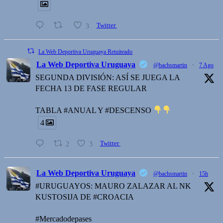
3
Twitter
La Web Deportiva Uruguaya Retuiteado
La Web Deportiva Uruguaya
@bachsmartin
·
7 Ago
SEGUNDA DIVISIÓN: ASÍ SE JUEGA LA
FECHA 13 DE FASE REGULAR
TABLA #ANUAL Y #DESCENSO
4
2
3
Twitter
La Web Deportiva Uruguaya
@bachsmartin
·
15h
#URUGUAYOS: MAURO ZALAZAR AL NK
KUSTOSIJA DE #CROACIA
#Mercadodepases