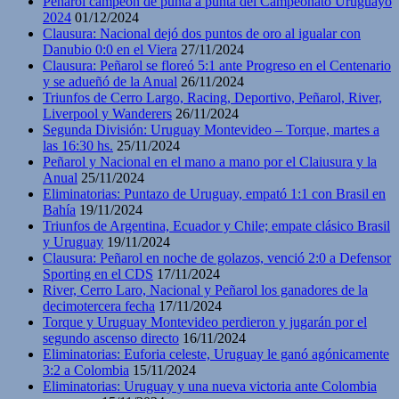
Peñarol campeón de punta a punta del Campeonato Uruguayo
2024
01/12/2024
Clausura: Nacional dejó dos puntos de oro al igualar con
Danubio 0:0 en el Viera
27/11/2024
Clausura: Peñarol se floreó 5:1 ante Progreso en el Centenario
y se adueñó de la Anual
26/11/2024
Triunfos de Cerro Largo, Racing, Deportivo, Peñarol, River,
Liverpool y Wanderers
26/11/2024
Segunda División: Uruguay Montevideo – Torque, martes a
las 16:30 hs.
25/11/2024
Peñarol y Nacional en el mano a mano por el Claiusura y la
Anual
25/11/2024
Eliminatorias: Puntazo de Uruguay, empató 1:1 con Brasil en
Bahía
19/11/2024
Triunfos de Argentina, Ecuador y Chile; empate clásico Brasil
y Uruguay
19/11/2024
Clausura: Peñarol en noche de golazos, venció 2:0 a Defensor
Sporting en el CDS
17/11/2024
River, Cerro Laro, Nacional y Peñarol los ganadores de la
decimotercera fecha
17/11/2024
Torque y Uruguay Montevideo perdieron y jugarán por el
segundo ascenso directo
16/11/2024
Eliminatorias: Euforia celeste, Uruguay le ganó agónicamente
3:2 a Colombia
15/11/2024
Eliminatorias: Uruguay y una nueva victoria ante Colombia