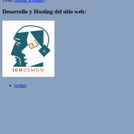
1996..
(seguir leyendo)
Desarrollo y Hosting del sitio web:
twitter