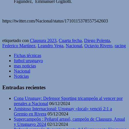
Fagúndez, Emmanuel Gigliotti.
https://twitter.com/Nacional/status/1710115378557542603
etiquetado con
Clausura 2023
,
Cuarta fecha
,
Diego Polenta
,
Federico Martínez
,
Leandro Vega
,
Nacional
,
Octavio Rivero
,
racing
Fichas técnicas
futbol uruguayo
mas noticias
Nacional
Noticias
Entradas recientes
Copa Uruguay: Defensor Sporting tricampeón al vencer por
penales a Nacional
06/12/2024
Amistoso Internacional: Uruguay «local» venció 2:1 a
Gremio en Rivera
05/12/2024
Supercampeón : Peñarol arrasó, campeón de Clausura, Anual
y Uruguayo 2024
02/12/2024