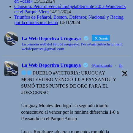
en «casa»
15/11/2024
Clausura: Peñarol venció inobjetablemente 2:0 a Wanderers
en el Parque Viera
14/11/2024
Triunfos de Peñarol, Boston, Defensor, Nacional y Racing
por la duodécima fecha
14/11/2024
La Web Deportiva Uruguaya
Seguir
La primera web del fútbol uruguayo. Por @martinbachs E mail:
webdeportiva@gmail.com
La Web Deportiva Uruguaya
@bachsmartin
·
3h
PUEBLO #VICTORIA: URUGUAY
MONTEVIDEO VENCIÓ 1-0 A PAYSANDU Y
SUMÓ TRES PUNTOS DE ORO PARA EL
#DESCENSO
Uruguay Montevideo logró su segundo triunfo
consecutivo al vencer por la mínima diferencia 1-0 a
Paysandú en el Parque Ancap.
Lucas Rodríguez -de gran momento- rompió la