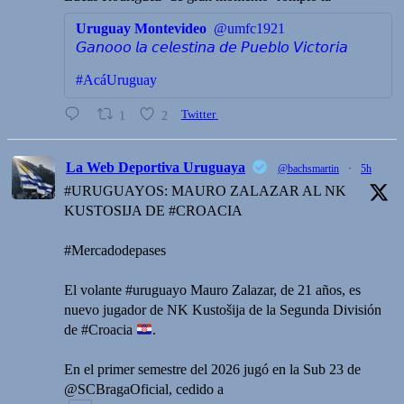
Uruguay Montevideo
@umfc1921
𝘎𝘢𝘯𝘰𝘰𝘰 𝘭𝘢 𝘤𝘦𝘭𝘦𝘴𝘵𝘪𝘯𝘢 𝘥𝘦 𝘗𝘶𝘦𝘣𝘭𝘰 𝘝𝘪𝘤𝘵𝘰𝘳𝘪𝘢
#AcáUruguay
1
2
Twitter
La Web Deportiva Uruguaya
@bachsmartin
·
5h
#URUGUAYOS: MAURO ZALAZAR AL NK
KUSTOSIJA DE #CROACIA
#Mercadodepases
El volante #uruguayo Mauro Zalazar, de 21 años, es
nuevo jugador de NK Kustošija de la Segunda División
de #Croacia
.
En el primer semestre del 2026 jugó en la Sub 23 de
@SCBragaOficial, cedido a