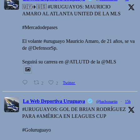
🇺🇾✈️🇺🇸 #URUGUAYOS: MAURICIO
AMARO AL ATLANTA UNITED DE LA MLS
#Mercadodepases
El volante #uruguayo Mauricio Amaro, de 21 años, se va
de @DefensorSp.
Seguirá su carrera en @ATLUTD de la @MLS
2
2
Twitter
La Web Deportiva Uruguaya
@bachsmartin
·
15h
#URUGUAYOS: GOL DE BRIAN RODRÍGUEZ
PARA #AMÉRICA EN LEAGUES CUP
#Goluruguayo