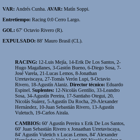
VAR:
Andrés Cunha.
AVAR:
Matín Soppi.
Entretiempo:
Racing 0:0 Cerro Largo.
GOL:
67′ Octavio Rivero (R).
EXPULSADO:
88′ Mauro Brasil (CL).
RACING:
12-Luis Mejía, 14-Erik De Los Santos, 2-
Hugo Magallanes, 3-Gastón Bueno, 6-Diego Sosa, 7-
José Varela, 21-Lucas Lemos, 8-Jonathan
Urretaviscaya, 27-Tomás Verón Lupi, 9-Octavio
Rivero, 18-Agustín Alaniz.
Director técnico:
Eduardo
Espinel.
Suplentes:
12-Nicolás Gentilio, 33-Leandro
Sosa, 34-Agustín Pereira, 17-Santiaho Otegui, 20,
Nicolás Suárez, 5-Agustín Da Rocha, 29-Alexander
Hernández, 10-Juan Sebastián Rivero, 13-Agustín
Vuletuch, 19-Carlos Airala.
CAMBIOS:
60′ Agustín Pereira x Erik De Los Santos,
60′ Juan Sebastián Rivero x Jonaathan Urretaviscaya,
84′ Agustín Vuletich x Lucas Lemos, 84′ Alexander