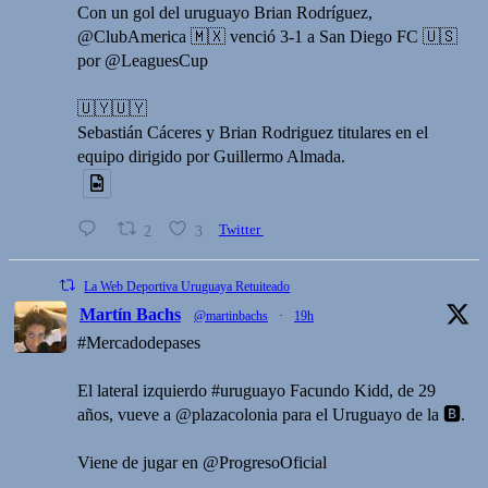
Con un gol del uruguayo Brian Rodríguez,
@ClubAmerica 🇲🇽 venció 3-1 a San Diego FC 🇺🇸
por @LeaguesCup
🇺🇾🇺🇾
Sebastián Cáceres y Brian Rodriguez titulares en el
equipo dirigido por Guillermo Almada.
2
3
Twitter
La Web Deportiva Uruguaya Retuiteado
Martín Bachs
@martinbachs
·
19h
#Mercadodepases
El lateral izquierdo #uruguayo Facundo Kidd, de 29
años, vueve a @plazacolonia para el Uruguayo de la 🅱️.
Viene de jugar en @ProgresoOficial