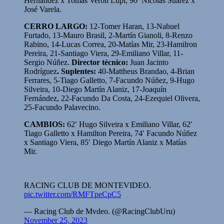
Hernández x Tomás Verón Lupi, 90′ Nicolás Suárez x
José Varela.
CERRO LARGO:
12-Tomer Haran, 13-Nahuel
Furtado, 13-Mauro Brasil, 2-Martín Gianoli, 8-Renzo
Rabino, 14-Lucas Correa, 20-Matías Mir, 23-Hamilron
Pereira, 21-Santiago Viera, 29-Emiliano Villar, 11-
Sergio Núñez.
Director técnico:
Juan Jacinto
Rodríguez
. Suplentes:
40-Mattheus Brandao, 4-Brian
Ferrares, 5-Tiago Galletto, 7-Facundo Núñez, 9-Hugo
Silveira, 10-Diego Martín Alaniz, 17-Joaquín
Fernández, 22-Facundo Da Costa, 24-Ezequiel Olivera,
25-Facundo Palavecino.
CAMBIOS:
62′ Hugo Silveira x Emiliano Villar, 62′
Tiago Galletto x Hamilton Pereira, 74′ Facundo Núñez
x Santiago Viera, 85′ Diego Martín Alaniz x Matías
Mir.
RACING CLUB DE MONTEVIDEO.
pic.twitter.com/RMFTpeCpC5
— Racing Club de Mvdeo. (@RacingClubUru)
November 25, 2023