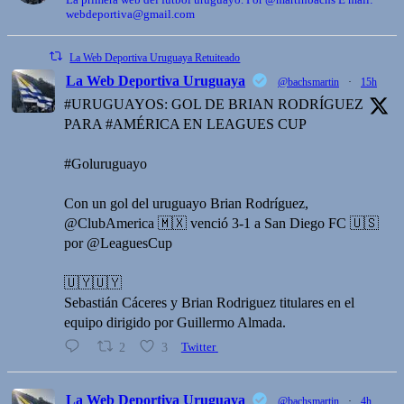
webdeportiva@gmail.com
La Web Deportiva Uruguaya Retuiteado
La Web Deportiva Uruguaya
@bachsmartin
·
15h
#URUGUAYOS: GOL DE BRIAN RODRÍGUEZ
PARA #AMÉRICA EN LEAGUES CUP
#Goluruguayo
Con un gol del uruguayo Brian Rodríguez,
@ClubAmerica 🇲🇽 venció 3-1 a San Diego FC 🇺🇸
por @LeaguesCup
🇺🇾🇺🇾
Sebastián Cáceres y Brian Rodriguez titulares en el
equipo dirigido por Guillermo Almada.
2
3
Twitter
La Web Deportiva Uruguaya
@bachsmartin
·
4h