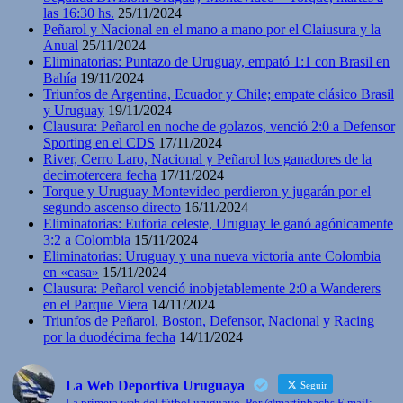
las 16:30 hs.
25/11/2024
Peñarol y Nacional en el mano a mano por el Claiusura y la
Anual
25/11/2024
Eliminatorias: Puntazo de Uruguay, empató 1:1 con Brasil en
Bahía
19/11/2024
Triunfos de Argentina, Ecuador y Chile; empate clásico Brasil
y Uruguay
19/11/2024
Clausura: Peñarol en noche de golazos, venció 2:0 a Defensor
Sporting en el CDS
17/11/2024
River, Cerro Laro, Nacional y Peñarol los ganadores de la
decimotercera fecha
17/11/2024
Torque y Uruguay Montevideo perdieron y jugarán por el
segundo ascenso directo
16/11/2024
Eliminatorias: Euforia celeste, Uruguay le ganó agónicamente
3:2 a Colombia
15/11/2024
Eliminatorias: Uruguay y una nueva victoria ante Colombia
en «casa»
15/11/2024
Clausura: Peñarol venció inobjetablemente 2:0 a Wanderers
en el Parque Viera
14/11/2024
Triunfos de Peñarol, Boston, Defensor, Nacional y Racing
por la duodécima fecha
14/11/2024
La Web Deportiva Uruguaya
Seguir
La primera web del fútbol uruguayo. Por @martinbachs E mail: