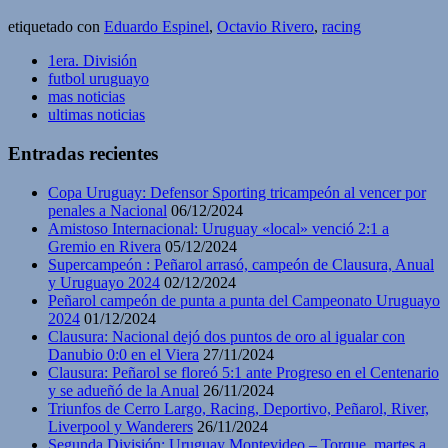
etiquetado con
Eduardo Espinel
,
Octavio Rivero
,
racing
1era. División
futbol uruguayo
mas noticias
ultimas noticias
Entradas recientes
Copa Uruguay: Defensor Sporting tricampeón al vencer por
penales a Nacional
06/12/2024
Amistoso Internacional: Uruguay «local» venció 2:1 a
Gremio en Rivera
05/12/2024
Supercampeón : Peñarol arrasó, campeón de Clausura, Anual
y Uruguayo 2024
02/12/2024
Peñarol campeón de punta a punta del Campeonato Uruguayo
2024
01/12/2024
Clausura: Nacional dejó dos puntos de oro al igualar con
Danubio 0:0 en el Viera
27/11/2024
Clausura: Peñarol se floreó 5:1 ante Progreso en el Centenario
y se adueñó de la Anual
26/11/2024
Triunfos de Cerro Largo, Racing, Deportivo, Peñarol, River,
Liverpool y Wanderers
26/11/2024
Segunda División: Uruguay Montevideo – Torque, martes a