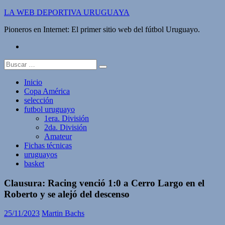
Saltar
LA WEB DEPORTIVA URUGUAYA
al
Pioneros en Internet: El primer sitio web del fútbol Uruguayo.
contenido
twitter
Buscar:
Inicio
Copa América
selección
futbol uruguayo
1era. División
2da. División
Amateur
Fichas técnicas
uruguayos
basket
Clausura: Racing venció 1:0 a Cerro Largo en el
Roberto y se alejó del descenso
25/11/2023
Martin Bachs