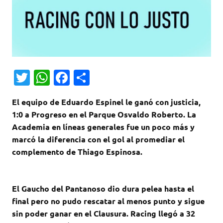
T
W
Fa
C
w
h
c
o
El equipo de Eduardo Espinel le ganó con justicia,
it
at
e
m
1:0 a Progreso en el Parque Osvaldo Roberto. La
te
s
b
p
Academia en líneas generales fue un poco más y
r
A
o
ar
marcó la diferencia con el gol al promediar el
complemento de Thiago Espinosa.
p
o
ti
p
k
r
El Gaucho del Pantanoso dio dura pelea hasta el
final pero no pudo rescatar al menos punto y sigue
sin poder ganar en el Clausura.
Racing llegó a 32