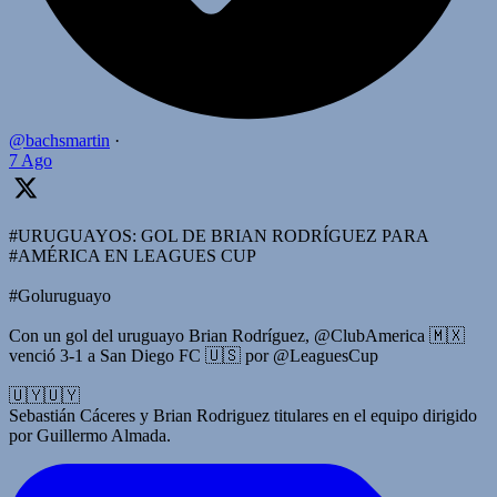
@bachsmartin
·
7 Ago
#URUGUAYOS: GOL DE BRIAN RODRÍGUEZ PARA
#AMÉRICA EN LEAGUES CUP
#Goluruguayo
Con un gol del uruguayo Brian Rodríguez, @ClubAmerica 🇲🇽
venció 3-1 a San Diego FC 🇺🇸 por @LeaguesCup
🇺🇾🇺🇾
Sebastián Cáceres y Brian Rodriguez titulares en el equipo dirigido
por Guillermo Almada.