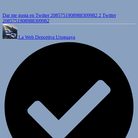
Dar me gusta en Twitter 2085751908988309982
2
Twitter
2085751908988309982
La Web Deportiva Uruguaya