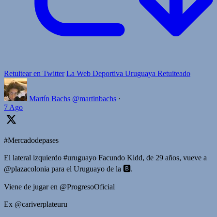
Retuitear en Twitter
La Web Deportiva Uruguaya Retuiteado
Martín Bachs
@martinbachs
·
7 Ago
#Mercadodepases
El lateral izquierdo #uruguayo Facundo Kidd, de 29 años, vueve a
@plazacolonia para el Uruguayo de la 🅱️.
Viene de jugar en @ProgresoOficial
Ex @cariverplateuru