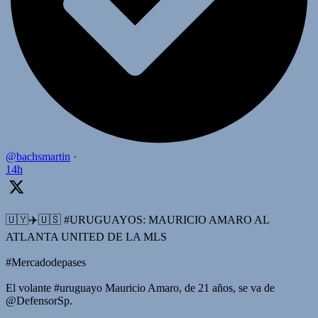
@bachsmartin
·
14h
🇺🇾✈️🇺🇸 #URUGUAYOS: MAURICIO AMARO AL
ATLANTA UNITED DE LA MLS
#Mercadodepases
El volante #uruguayo Mauricio Amaro, de 21 años, se va de
@DefensorSp.