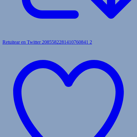
Retuitear en Twitter 2085582281410760841
2