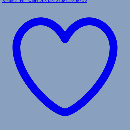
Retuitear en Twitter 2085531270872780874
2