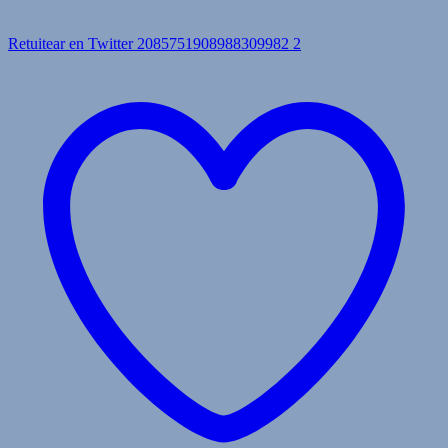
Retuitear en Twitter 2085751908988309982
2