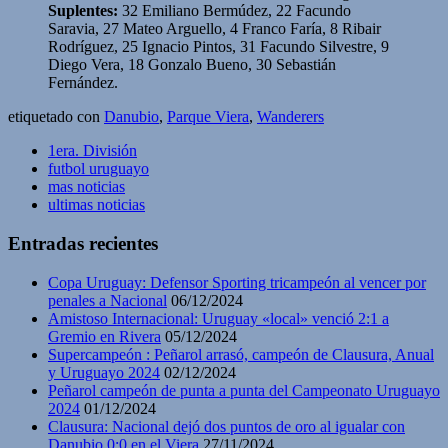
Suplentes:
32 Emiliano Bermúdez, 22 Facundo
Saravia, 27 Mateo Arguello, 4 Franco Faría, 8 Ribair
Rodríguez, 25 Ignacio Pintos, 31 Facundo Silvestre, 9
Diego Vera, 18 Gonzalo Bueno, 30 Sebastián
Fernández.
etiquetado con
Danubio
,
Parque Viera
,
Wanderers
1era. División
futbol uruguayo
mas noticias
ultimas noticias
Entradas recientes
Copa Uruguay: Defensor Sporting tricampeón al vencer por
penales a Nacional
06/12/2024
Amistoso Internacional: Uruguay «local» venció 2:1 a
Gremio en Rivera
05/12/2024
Supercampeón : Peñarol arrasó, campeón de Clausura, Anual
y Uruguayo 2024
02/12/2024
Peñarol campeón de punta a punta del Campeonato Uruguayo
2024
01/12/2024
Clausura: Nacional dejó dos puntos de oro al igualar con
Danubio 0:0 en el Viera
27/11/2024