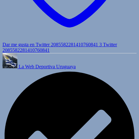
Dar me gusta en Twitter 2085582281410760841
3
Twitter
2085582281410760841
La Web Deportiva Uruguaya