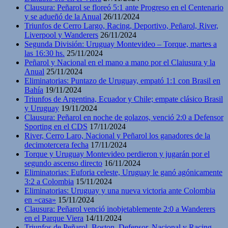
Clausura: Peñarol se floreó 5:1 ante Progreso en el Centenario
y se adueñó de la Anual
26/11/2024
Triunfos de Cerro Largo, Racing, Deportivo, Peñarol, River,
Liverpool y Wanderers
26/11/2024
Segunda División: Uruguay Montevideo – Torque, martes a
las 16:30 hs.
25/11/2024
Peñarol y Nacional en el mano a mano por el Claiusura y la
Anual
25/11/2024
Eliminatorias: Puntazo de Uruguay, empató 1:1 con Brasil en
Bahía
19/11/2024
Triunfos de Argentina, Ecuador y Chile; empate clásico Brasil
y Uruguay
19/11/2024
Clausura: Peñarol en noche de golazos, venció 2:0 a Defensor
Sporting en el CDS
17/11/2024
River, Cerro Laro, Nacional y Peñarol los ganadores de la
decimotercera fecha
17/11/2024
Torque y Uruguay Montevideo perdieron y jugarán por el
segundo ascenso directo
16/11/2024
Eliminatorias: Euforia celeste, Uruguay le ganó agónicamente
3:2 a Colombia
15/11/2024
Eliminatorias: Uruguay y una nueva victoria ante Colombia
en «casa»
15/11/2024
Clausura: Peñarol venció inobjetablemente 2:0 a Wanderers
en el Parque Viera
14/11/2024
Triunfos de Peñarol, Boston, Defensor, Nacional y Racing