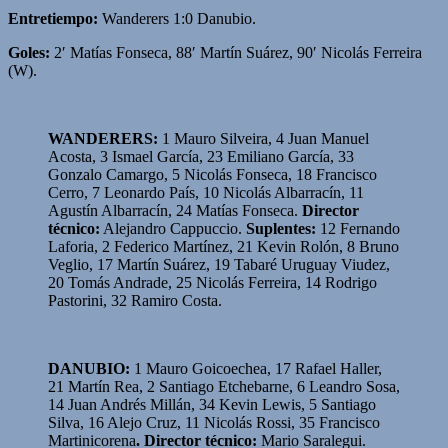
Entretiempo:
Wanderers 1:0 Danubio.
Goles:
2′ Matías Fonseca, 88′ Martín Suárez, 90′ Nicolás Ferreira
(W).
WANDERERS:
1 Mauro Silveira, 4 Juan Manuel
Acosta, 3 Ismael García, 23 Emiliano García, 33
Gonzalo Camargo, 5 Nicolás Fonseca, 18 Francisco
Cerro, 7 Leonardo País, 10 Nicolás Albarracín, 11
Agustín Albarracín, 24 Matías Fonseca.
Director
técnico:
Alejandro Cappuccio.
Suplentes:
12 Fernando
Laforia, 2 Federico Martínez, 21 Kevin Rolón, 8 Bruno
Veglio, 17 Martín Suárez, 19 Tabaré Uruguay Viudez,
20 Tomás Andrade, 25 Nicolás Ferreira, 14 Rodrigo
Pastorini, 32 Ramiro Costa.
DANUBIO:
1 Mauro Goicoechea, 17 Rafael Haller,
21 Martín Rea, 2 Santiago Etchebarne, 6 Leandro Sosa,
14 Juan Andrés Millán, 34 Kevin Lewis, 5 Santiago
Silva, 16 Alejo Cruz, 11 Nicolás Rossi, 35 Francisco
Martinicorena
. Director técnico:
Mario Saralegui.