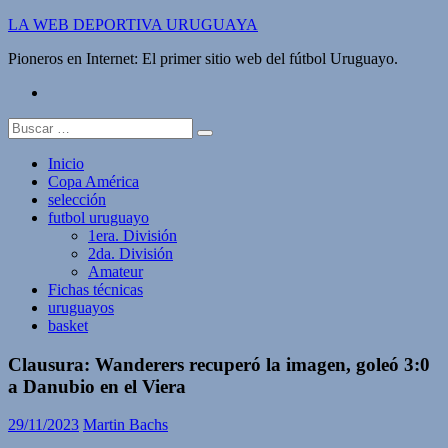
Saltar
LA WEB DEPORTIVA URUGUAYA
al
Pioneros en Internet: El primer sitio web del fútbol Uruguayo.
contenido
twitter
Buscar:
Inicio
Copa América
selección
futbol uruguayo
1era. División
2da. División
Amateur
Fichas técnicas
uruguayos
basket
Clausura: Wanderers recuperó la imagen, goleó 3:0
a Danubio en el Viera
29/11/2023
Martin Bachs