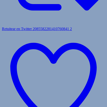
Retuitear en Twitter 2085582281410760841
2