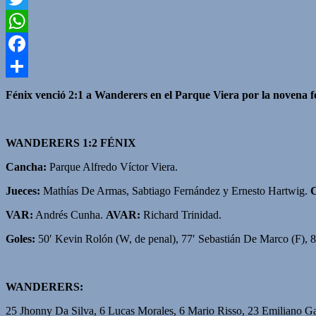
Twitter
WhatsApp
Facebook
Compartir
Fénix venció 2:1 a Wanderers en el Parque Viera por la novena 
WANDERERS 1:2 FÉNIX
Cancha:
Parque Alfredo Víctor Viera.
Jueces:
Mathías De Armas, Sabtiago Fernández y Ernesto Hartwig.
C
VAR:
Andrés Cunha.
AVAR:
Richard Trinidad.
Goles:
50′ Kevin Rolón (W, de penal), 77′ Sebastián De Marco (F), 8
WANDERERS:
25 Jhonny Da Silva, 6 Lucas Morales, 6 Mario Risso, 23 Emiliano Ga