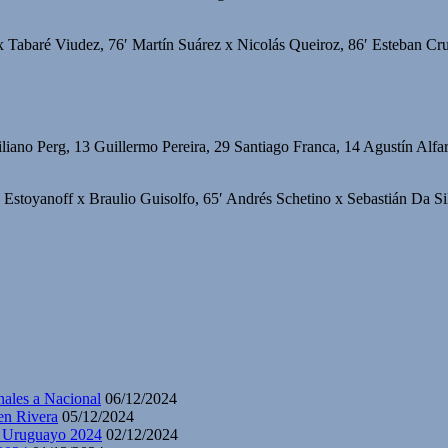
 Tabaré Viudez, 76′ Martín Suárez x Nicolás Queiroz, 86′ Esteban Cru
ano Perg, 13 Guillermo Pereira, 29 Santiago Franca, 14 Agustín Alfar
 Estoyanoff x Braulio Guisolfo, 65′ Andrés Schetino x Sebastián Da S
nales a Nacional
06/12/2024
en Rivera
05/12/2024
y Uruguayo 2024
02/12/2024