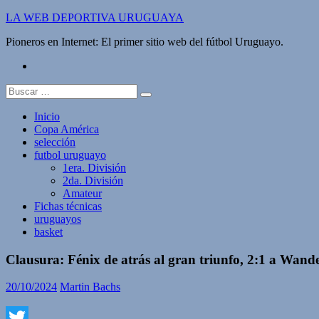
Saltar
LA WEB DEPORTIVA URUGUAYA
al
Pioneros en Internet: El primer sitio web del fútbol Uruguayo.
contenido
twitter
Buscar:
Inicio
Copa América
selección
futbol uruguayo
1era. División
2da. División
Amateur
Fichas técnicas
uruguayos
basket
Clausura: Fénix de atrás al gran triunfo, 2:1 a Wande
20/10/2024
Martin Bachs