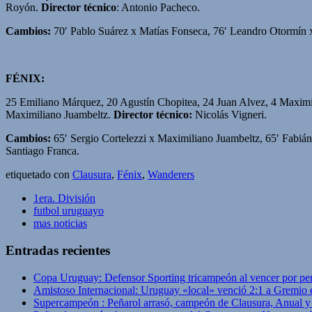
Royón.
Director técnico
: Antonio Pacheco.
Cambios:
70′ Pablo Suárez x Matías Fonseca, 76′ Leandro Otormín x
FÉNIX:
25 Emiliano Márquez, 20 Agustín Chopitea, 24 Juan Alvez, 4 Maximili
Maximiliano Juambeltz.
Director técnico:
Nicolás Vigneri.
Cambios:
65′ Sergio Cortelezzi x Maximiliano Juambeltz, 65′ Fabián
Santiago Franca.
etiquetado con
Clausura
,
Fénix
,
Wanderers
1era. División
futbol uruguayo
mas noticias
Entradas recientes
Copa Uruguay: Defensor Sporting tricampeón al vencer por pe
Amistoso Internacional: Uruguay «local» venció 2:1 a Gremio 
Supercampeón : Peñarol arrasó, campeón de Clausura, Anual 