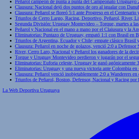
Peñarol campeón de punta a punta del Campeonato Uruguayo 
Clausura: Nacional dejó dos puntos de oro al igualar con Danub
Clausura: Peñarol se floreó 5:1 ante Progreso en el Centenario 
Triunfos de Cerro Largo, Racing, Deportivo, Peñarol, River, L
Segunda División: Uruguay Montevideo – Torque, martes a las
Peñarol y Nacional en el mano a mano por el Claiusura y la An
Eliminatorias: Puntazo de Uruguay, empató 1:1 con Brasil en B
Triunfos de Argentina, Ecuador y Chile; empate clásico Brasil
Clausura: Peñarol en noche de golazos, venció 2:0 a Defensor
River, Cerro Laro, Nacional y Peñarol los ganadores de la deci
Torque y Uruguay Montevideo perdieron y jugarán por el segu
Eliminatorias: Euforia celeste, Uruguay le ganó agónicamente 
Eliminatorias: Uruguay y una nueva victoria ante Colombia en
Clausura: Peñarol venció inobjetablemente 2:0 a Wanderers en 
Triunfos de Peñarol, Boston, Defensor, Nacional y Racing por
La Web Deportiva Uruguaya