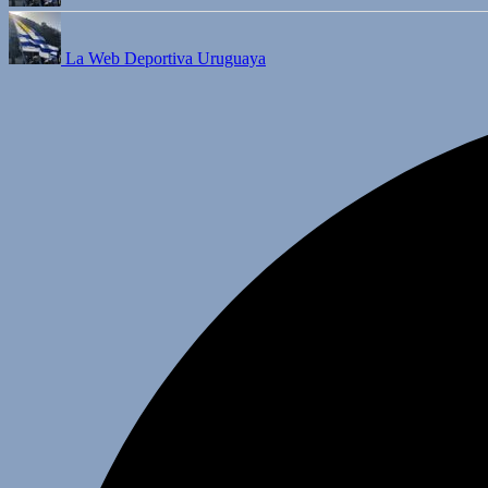
La Web Deportiva Uruguaya