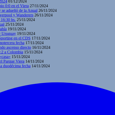
2024
01/12/2024
io 0:0 en el Viera
27/11/2024
y se adueñó de la Anual
26/11/2024
iverpool y Wanderers
26/11/2024
 16:30 hs.
25/11/2024
ual
25/11/2024
ahía
19/11/2024
 y Uruguay
19/11/2024
 Sporting en el CDS
17/11/2024
motercera fecha
17/11/2024
ndo ascenso directo
16/11/2024
3:2 a Colombia
15/11/2024
 «casa»
15/11/2024
el Parque Viera
14/11/2024
 la duodécima fecha
14/11/2024