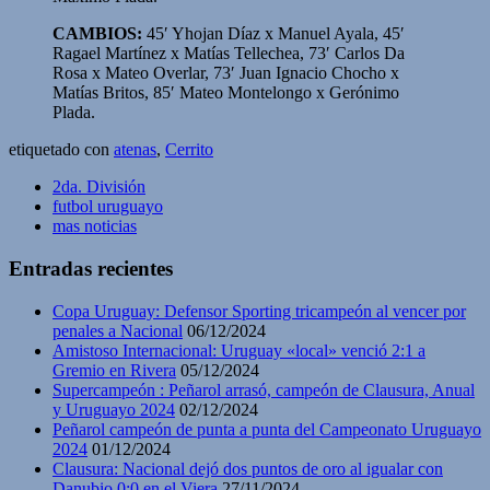
CAMBIOS:
45′ Yhojan Díaz x Manuel Ayala, 45′
Ragael Martínez x Matías Tellechea, 73′ Carlos Da
Rosa x Mateo Overlar, 73′ Juan Ignacio Chocho x
Matías Britos, 85′ Mateo Montelongo x Gerónimo
Plada.
etiquetado con
atenas
,
Cerrito
2da. División
futbol uruguayo
mas noticias
Entradas recientes
Copa Uruguay: Defensor Sporting tricampeón al vencer por
penales a Nacional
06/12/2024
Amistoso Internacional: Uruguay «local» venció 2:1 a
Gremio en Rivera
05/12/2024
Supercampeón : Peñarol arrasó, campeón de Clausura, Anual
y Uruguayo 2024
02/12/2024
Peñarol campeón de punta a punta del Campeonato Uruguayo
2024
01/12/2024
Clausura: Nacional dejó dos puntos de oro al igualar con
Danubio 0:0 en el Viera
27/11/2024