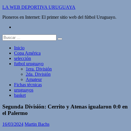
Saltar
LA WEB DEPORTIVA URUGUAYA
al
Pioneros en Internet: El primer sitio web del fútbol Uruguayo.
contenido
twitter
Buscar:
Inicio
Copa América
selección
futbol uruguayo
1era. División
2da. División
Amateur
Fichas técnicas
uruguayos
basket
Segunda División: Cerrito y Atenas igualaron 0:0 en
el Palermo
16/03/2024
Martin Bachs