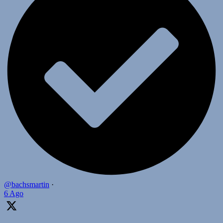
@bachsmartin
·
6 Ago