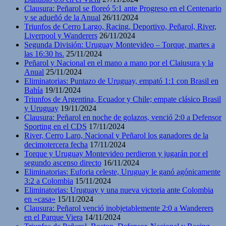
Clausura: Peñarol se floreó 5:1 ante Progreso en el Centenario
y se adueñó de la Anual
26/11/2024
Triunfos de Cerro Largo, Racing, Deportivo, Peñarol, River,
Liverpool y Wanderers
26/11/2024
Segunda División: Uruguay Montevideo – Torque, martes a
las 16:30 hs.
25/11/2024
Peñarol y Nacional en el mano a mano por el Claiusura y la
Anual
25/11/2024
Eliminatorias: Puntazo de Uruguay, empató 1:1 con Brasil en
Bahía
19/11/2024
Triunfos de Argentina, Ecuador y Chile; empate clásico Brasil
y Uruguay
19/11/2024
Clausura: Peñarol en noche de golazos, venció 2:0 a Defensor
Sporting en el CDS
17/11/2024
River, Cerro Laro, Nacional y Peñarol los ganadores de la
decimotercera fecha
17/11/2024
Torque y Uruguay Montevideo perdieron y jugarán por el
segundo ascenso directo
16/11/2024
Eliminatorias: Euforia celeste, Uruguay le ganó agónicamente
3:2 a Colombia
15/11/2024
Eliminatorias: Uruguay y una nueva victoria ante Colombia
en «casa»
15/11/2024
Clausura: Peñarol venció inobjetablemente 2:0 a Wanderers
en el Parque Viera
14/11/2024