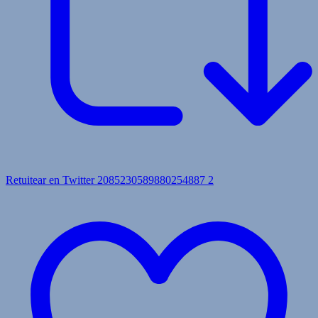
Retuitear en Twitter 2085230589880254887
2