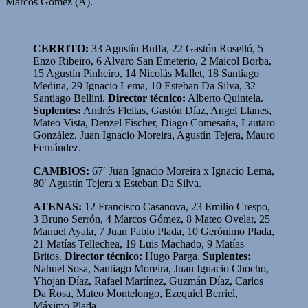
Marcos Gómez (A).
CERRITO:
33 Agustín Buffa, 22 Gastón Roselló, 5
Enzo Ribeiro, 6 Alvaro San Emeterio, 2 Maicol Borba,
15 Agustín Pinheiro, 14 Nicolás Mallet, 18 Santiago
Medina, 29 Ignacio Lema, 10 Esteban Da Silva, 32
Santiago Bellini.
Director técnico:
Alberto Quintela.
Suplentes:
Andrés Fleitas, Gastón Díaz, Angel Llanes,
Mateo Vista, Denzel Fischer, Diago Comesaña, Lautaro
González, Juan Ignacio Moreira, Agustín Tejera, Mauro
Fernández.
CAMBIOS:
67′ Juan Ignacio Moreira x Ignacio Lema,
80′ Agustín Tejera x Esteban Da Silva.
ATENAS:
12 Francisco Casanova, 23 Emilio Crespo,
3 Bruno Serrón, 4 Marcos Gómez, 8 Mateo Ovelar, 25
Manuel Ayala, 7 Juan Pablo Plada, 10 Gerónimo Plada,
21 Matías Tellechea, 19 Luis Machado, 9 Matías
Britos.
Director técnico:
Hugo Parga.
Suplentes:
Nahuel Sosa, Santiago Moreira, Juan Ignacio Chocho,
Yhojan Díaz, Rafael Martínez, Guzmán Díaz, Carlos
Da Rosa, Mateo Montelongo, Ezequiel Berriel,
Máximo Plada.