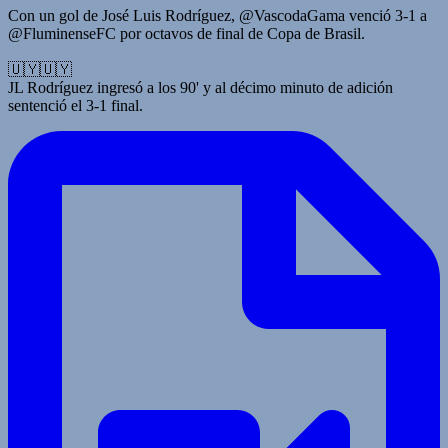
Con un gol de José Luis Rodríguez, @VascodaGama venció 3-1 a
@FluminenseFC por octavos de final de Copa de Brasil.
🇺🇾🇺🇾
JL Rodríguez ingresó a los 90' y al décimo minuto de adición
sentenció el 3-1 final.