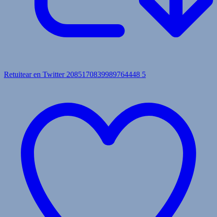
Retuitear en Twitter 2085170839989764448
5