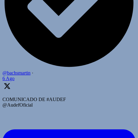
@bachsmartin
·
6 Ago
COMUNICADO DE #AUDEF
@AudefOficial