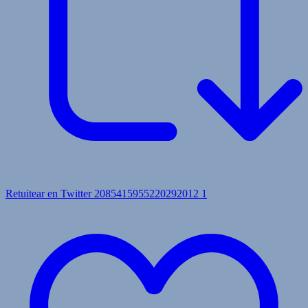
Retuitear en Twitter 2085415955220292012
1