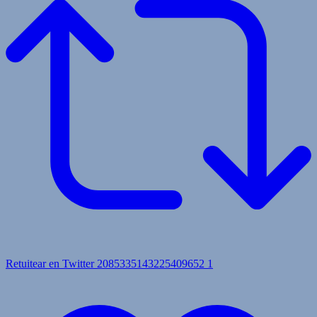
Retuitear en Twitter 2085335143225409652
1