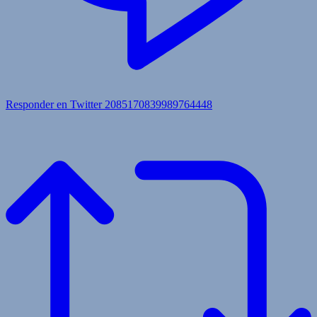
Responder en Twitter 2085170839989764448