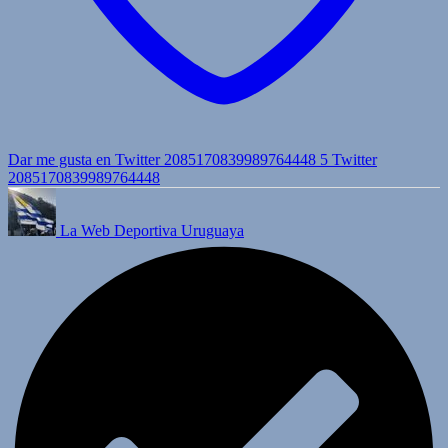
Dar me gusta en Twitter 2085170839989764448
5
Twitter
2085170839989764448
La Web Deportiva Uruguaya