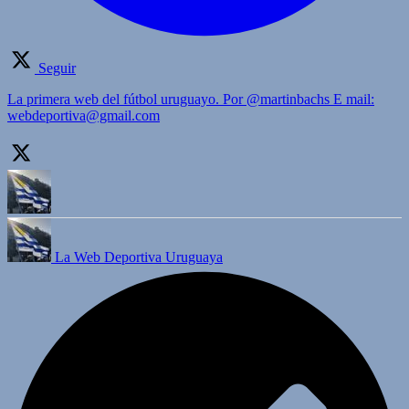
Seguir
La primera web del fútbol uruguayo. Por @martinbachs E mail:
webdeportiva@gmail.com
La Web Deportiva Uruguaya