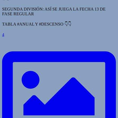
SEGUNDA DIVISIÓN: ASÍ SE JUEGA LA FECHA 13 DE
FASE REGULAR
TABLA #ANUAL Y #DESCENSO 👇👇
4