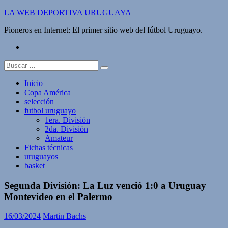
Saltar
LA WEB DEPORTIVA URUGUAYA
al
Pioneros en Internet: El primer sitio web del fútbol Uruguayo.
contenido
twitter
Buscar:
Inicio
Copa América
selección
futbol uruguayo
1era. División
2da. División
Amateur
Fichas técnicas
uruguayos
basket
Segunda División: La Luz venció 1:0 a Uruguay
Montevideo en el Palermo
16/03/2024
Martin Bachs