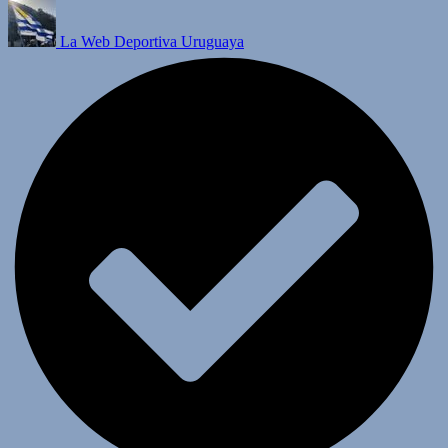
La Web Deportiva Uruguaya