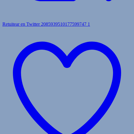
Retuitear en Twitter 2085939510177599747
1