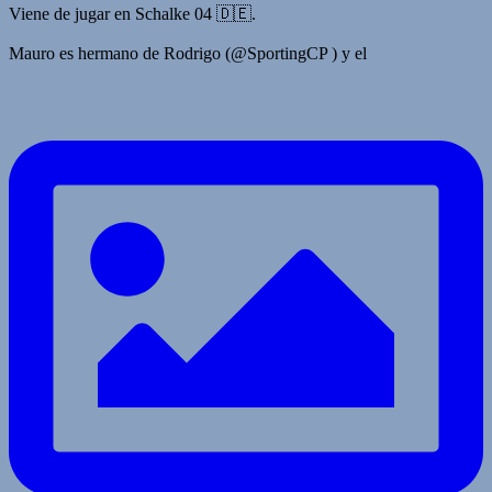
Viene de jugar en Schalke 04 🇩🇪.
Mauro es hermano de Rodrigo (@SportingCP ) y el