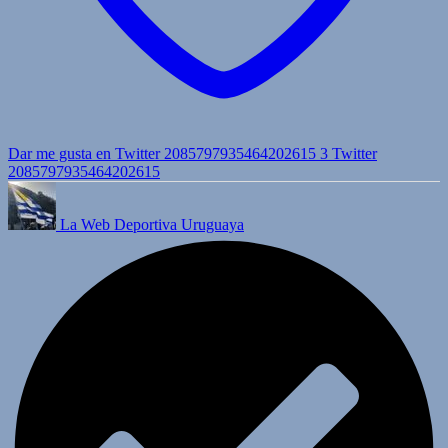
Dar me gusta en Twitter 2085797935464202615
3
Twitter
2085797935464202615
La Web Deportiva Uruguaya