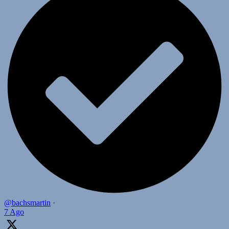
@bachsmartin
·
7 Ago