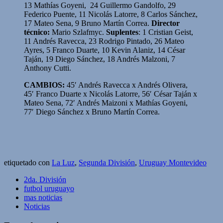
13 Mathías Goyeni, 24 Guillermo Gandolfo, 29
Federico Puente, 11 Nicolás Latorre, 8 Carlos Sánchez,
17 Mateo Sena, 9 Bruno Martín Correa.
Director
técnico:
Mario Szlafmyc.
Suplentes
: 1 Cristian Geist,
11 Andrés Ravecca, 23 Rodrigo Pintado, 26 Mateo
Ayres, 5 Franco Duarte, 10 Kevin Alaniz, 14 César
Taján, 19 Diego Sánchez, 18 Andrés Malzoni, 7
Anthony Cutti.
CAMBIOS:
45′ Andrés Ravecca x Andrés Olivera,
45′ Franco Duarte x Nicolás Latorre, 56′ César Taján x
Mateo Sena, 72′ Andrés Maizoni x Mathías Goyeni,
77′ Diego Sánchez x Bruno Martín Correa.
etiquetado con
La Luz
,
Segunda División
,
Uruguay Montevideo
2da. División
futbol uruguayo
mas noticias
Noticias