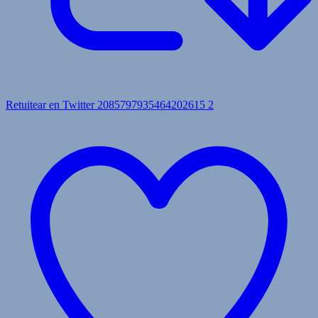
Retuitear en Twitter 2085797935464202615
2