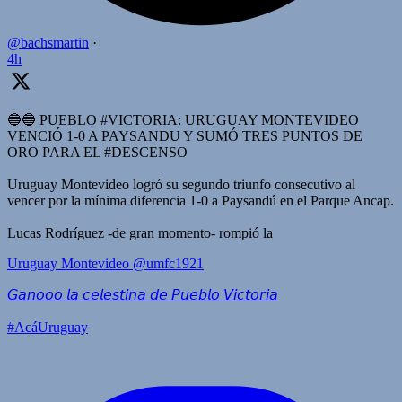
@bachsmartin
·
4h
🔵🔵 PUEBLO #VICTORIA: URUGUAY MONTEVIDEO
VENCIÓ 1-0 A PAYSANDU Y SUMÓ TRES PUNTOS DE
ORO PARA EL #DESCENSO
Uruguay Montevideo logró su segundo triunfo consecutivo al
vencer por la mínima diferencia 1-0 a Paysandú en el Parque Ancap.
Lucas Rodríguez -de gran momento- rompió la
Uruguay Montevideo
@umfc1921
𝘎𝘢𝘯𝘰𝘰𝘰 𝘭𝘢 𝘤𝘦𝘭𝘦𝘴𝘵𝘪𝘯𝘢 𝘥𝘦 𝘗𝘶𝘦𝘣𝘭𝘰 𝘝𝘪𝘤𝘵𝘰𝘳𝘪𝘢
#AcáUruguay