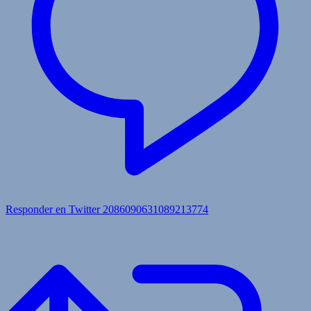
Responder en Twitter 2086090631089213774