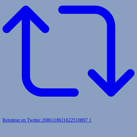
Retuitear en Twitter 2086118611622510897
1