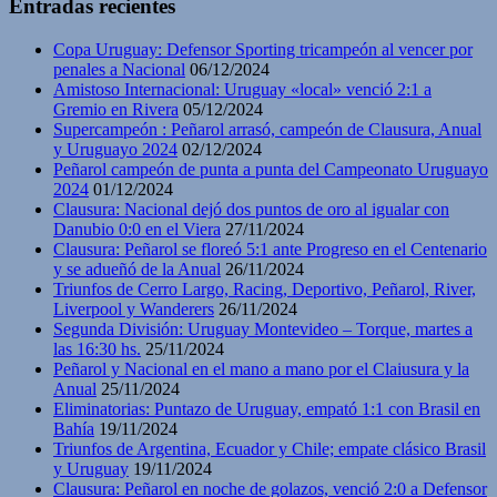
Entradas recientes
Copa Uruguay: Defensor Sporting tricampeón al vencer por
penales a Nacional
06/12/2024
Amistoso Internacional: Uruguay «local» venció 2:1 a
Gremio en Rivera
05/12/2024
Supercampeón : Peñarol arrasó, campeón de Clausura, Anual
y Uruguayo 2024
02/12/2024
Peñarol campeón de punta a punta del Campeonato Uruguayo
2024
01/12/2024
Clausura: Nacional dejó dos puntos de oro al igualar con
Danubio 0:0 en el Viera
27/11/2024
Clausura: Peñarol se floreó 5:1 ante Progreso en el Centenario
y se adueñó de la Anual
26/11/2024
Triunfos de Cerro Largo, Racing, Deportivo, Peñarol, River,
Liverpool y Wanderers
26/11/2024
Segunda División: Uruguay Montevideo – Torque, martes a
las 16:30 hs.
25/11/2024
Peñarol y Nacional en el mano a mano por el Claiusura y la
Anual
25/11/2024
Eliminatorias: Puntazo de Uruguay, empató 1:1 con Brasil en
Bahía
19/11/2024
Triunfos de Argentina, Ecuador y Chile; empate clásico Brasil
y Uruguay
19/11/2024
Clausura: Peñarol en noche de golazos, venció 2:0 a Defensor