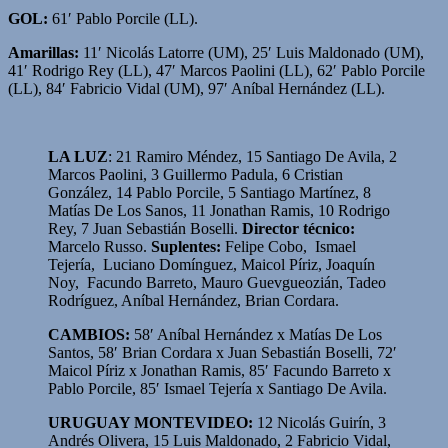
GOL:
61′ Pablo Porcile (LL).
Amarillas:
11′ Nicolás Latorre (UM), 25′ Luis Maldonado (UM),
41′ Rodrigo Rey (LL), 47′ Marcos Paolini (LL), 62′ Pablo Porcile
(LL), 84′ Fabricio Vidal (UM), 97′ Aníbal Hernández (LL).
LA LUZ
: 21 Ramiro Méndez, 15 Santiago De Avila, 2
Marcos Paolini, 3 Guillermo Padula, 6 Cristian
González, 14 Pablo Porcile, 5 Santiago Martínez, 8
Matías De Los Sanos, 11 Jonathan Ramis, 10 Rodrigo
Rey, 7 Juan Sebastián Boselli.
Director técnico:
Marcelo Russo.
Suplentes:
Felipe Cobo, Ismael
Tejería, Luciano Domínguez, Maicol Píriz, Joaquín
Noy, Facundo Barreto, Mauro Guevgueozián, Tadeo
Rodríguez, Aníbal Hernández, Brian Cordara.
CAMBIOS:
58′ Aníbal Hernández x Matías De Los
Santos, 58′ Brian Cordara x Juan Sebastián Boselli, 72′
Maicol Píriz x Jonathan Ramis, 85′ Facundo Barreto x
Pablo Porcile, 85′ Ismael Tejería x Santiago De Avila.
URUGUAY MONTEVIDEO:
12 Nicolás Guirín, 3
Andrés Olivera, 15 Luis Maldonado, 2 Fabricio Vidal,