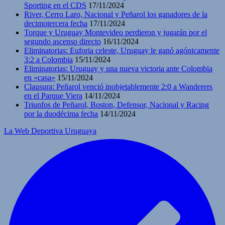
Sporting en el CDS
17/11/2024
River, Cerro Laro, Nacional y Peñarol los ganadores de la
decimotercera fecha
17/11/2024
Torque y Uruguay Montevideo perdieron y jugarán por el
segundo ascenso directo
16/11/2024
Eliminatorias: Euforia celeste, Uruguay le ganó agónicamente
3:2 a Colombia
15/11/2024
Eliminatorias: Uruguay y una nueva victoria ante Colombia
en «casa»
15/11/2024
Clausura: Peñarol venció inobjetablemente 2:0 a Wanderers
en el Parque Viera
14/11/2024
Triunfos de Peñarol, Boston, Defensor, Nacional y Racing
por la duodécima fecha
14/11/2024
La Web Deportiva Uruguaya