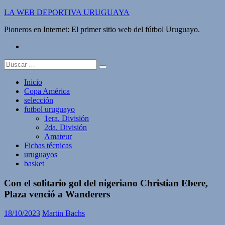
Saltar
LA WEB DEPORTIVA URUGUAYA
al
Pioneros en Internet: El primer sitio web del fútbol Uruguayo.
contenido
twitter
Buscar:
Inicio
Copa América
selección
futbol uruguayo
1era. División
2da. División
Amateur
Fichas técnicas
uruguayos
basket
Con el solitario gol del nigeriano Christian Ebere,
Plaza venció a Wanderers
18/10/2023
Martin Bachs