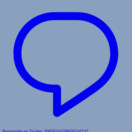
Responder en Twitter 2085834478950510747