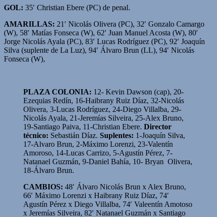
GOL:
35′ Christian Ebere (PC) de penal.
AMARILLAS:
21′ Nicolás Olivera (PC), 32′ Gonzalo Camargo
(W), 58′ Matías Fonseca (W), 62′ Juan Manuel Acosta (W), 80′
Jorge Nicolás Ayala (PC), 83′ Lucas Rodríguez (PC), 92′ Joaquín
Silva (suplente de La Luz), 94′ Álvaro Brun (LL), 94′ Nicolás
Fonseca (W),
PLAZA COLONIA:
12- Kevin Dawson (cap), 20-
Ezequias Redín, 16-Haibrany Ruiz Díaz, 32-Nicolás
Olivera, 3-Lucas Rodríguez, 24-Diego Villalba, 29-
Nicolás Ayala, 21-Jeremías Silveira, 25-Alex Bruno,
19-Santiago Paiva, 11-Christian Ebere.
Director
técnico:
Sebastián Díaz.
Suplentes:
1-Joaquín Silva,
17-Alvaro Brun, 2-Máximo Lorenzi, 23-Valentín
Amoroso, 14-Lucas Carrizo, 5-Agustín Pérez, 7-
Natanael Guzmán, 9-Daniel Bahía, 10- Bryan Olivera,
18-Álvaro Brun.
CAMBIOS:
48′ Álvaro Nicolás Brun x Alex Bruno,
66′ Máximo Lorenzi x Haibrany Ruiz Díaz, 74′
Agustín Pérez x Diego Villalba, 74′ Valeentín Amotoso
x Jeremías Silveira, 82′ Natanael Guzmán x Santiago