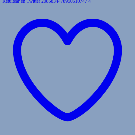
Retuitear en Twitter 2085834478950510747
4