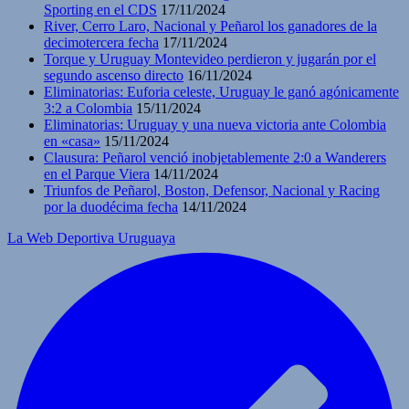
Sporting en el CDS
17/11/2024
River, Cerro Laro, Nacional y Peñarol los ganadores de la
decimotercera fecha
17/11/2024
Torque y Uruguay Montevideo perdieron y jugarán por el
segundo ascenso directo
16/11/2024
Eliminatorias: Euforia celeste, Uruguay le ganó agónicamente
3:2 a Colombia
15/11/2024
Eliminatorias: Uruguay y una nueva victoria ante Colombia
en «casa»
15/11/2024
Clausura: Peñarol venció inobjetablemente 2:0 a Wanderers
en el Parque Viera
14/11/2024
Triunfos de Peñarol, Boston, Defensor, Nacional y Racing
por la duodécima fecha
14/11/2024
La Web Deportiva Uruguaya