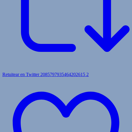
Retuitear en Twitter 2085797935464202615
2