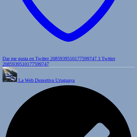
Dar me gusta en Twitter 2085939510177599747
3
Twitter
2085939510177599747
La Web Deportiva Uruguaya