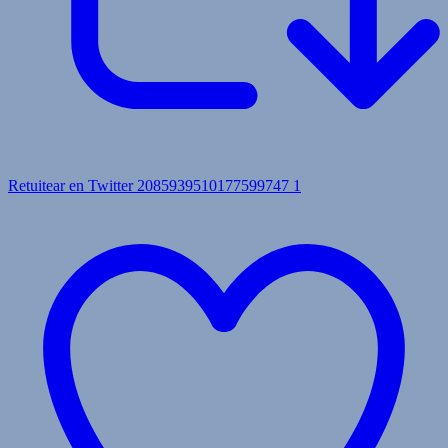
Retuitear en Twitter 2085939510177599747
1