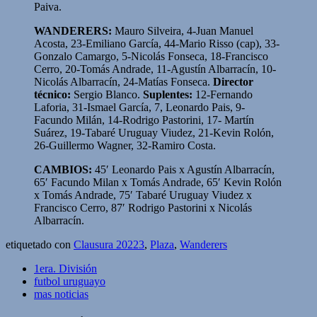
Paiva.
WANDERERS:
Mauro Silveira, 4-Juan Manuel
Acosta, 23-Emiliano García, 44-Mario Risso (cap), 33-
Gonzalo Camargo, 5-Nicolás Fonseca, 18-Francisco
Cerro, 20-Tomás Andrade, 11-Agustín Albarracín, 10-
Nicolás Albarracín, 24-Matías Fonseca.
Director
técnico:
Sergio Blanco.
Suplentes:
12-Fernando
Laforia, 31-Ismael García, 7, Leonardo Pais, 9-
Facundo Milán, 14-Rodrigo Pastorini, 17- Martín
Suárez, 19-Tabaré Uruguay Viudez, 21-Kevin Rolón,
26-Guillermo Wagner, 32-Ramiro Costa.
CAMBIOS:
45′ Leonardo Pais x Agustín Albarracín,
65′ Facundo Milan x Tomás Andrade, 65′ Kevin Rolón
x Tomás Andrade, 75′ Tabaré Uruguay Viudez x
Francisco Cerro, 87′ Rodrigo Pastorini x Nicolás
Albarracín.
etiquetado con
Clausura 20223
,
Plaza
,
Wanderers
1era. División
futbol uruguayo
mas noticias