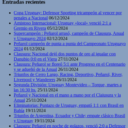
Entradas recientes
Copa Uruguay: Defensor Sporting tricampeón al vencer por
penales a Nacional
06/12/2024
Amistoso Internacional: Uruguay «local» venció 2:1 a
Gremio en Rivera
05/12/2024
Supercampeón : Peñarol arrasó, campeón de Clausura, Anual
y Uruguayo 2024
02/12/2024
Peñarol campeón de punta a punta del Campeonato Uruguayo
2024
01/12/2024
Clausura: Nacional dejó dos puntos de oro al igualar con
Danubio 0:0 en el Viera
27/11/2024
Clausura: Peñarol se floreó 5:1 ante Progreso en el Centenario
y se adueñó de la Anual
26/11/2024
Triunfos de Cerro Largo, Racing, Deportivo, Peñarol, River,
Liverpool y Wanderers
26/11/2024
Segunda División: Uruguay Montevideo – Torque, martes a
las 16:30 hs.
25/11/2024
Peñarol y Nacional en el mano a mano por el Claiusura y la
Anual
25/11/2024
Eliminatorias: Puntazo de Uruguay, empató 1:1 con Brasil en
Bahía
19/11/2024
Triunfos de Argentina, Ecuador y Chile; empate clásico Brasil
y Uruguay
19/11/2024
Clausura: Peñarol en noche de golazos, venció 2:0 a Defensor