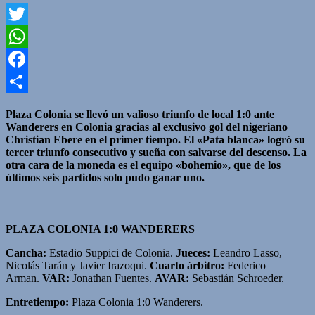
Twitter
WhatsApp
Facebook
Compartir
Plaza Colonia se llevó un valioso triunfo de local 1:0 ante
Wanderers en Colonia gracias al exclusivo gol del nigeriano
Christian Ebere en el primer tiempo. El «Pata blanca» logró su
tercer triunfo consecutivo y sueña con salvarse del descenso. La
otra cara de la moneda es el equipo «bohemio», que de los
últimos seis partidos solo pudo ganar uno.
PLAZA COLONIA 1:0 WANDERERS
Cancha:
Estadio Suppici de Colonia.
Jueces:
Leandro Lasso,
Nicolás Tarán y Javier Irazoqui.
Cuarto árbitro:
Federico
Arman.
VAR:
Jonathan Fuentes.
AVAR:
Sebastián Schroeder.
Entretiempo:
Plaza Colonia 1:0 Wanderers.