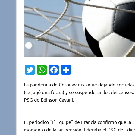
T
W
Fa
C
w
h
c
o
La pandemia de Coronavirus sigue dejando secuelas e
it
at
e
m
(se jugó una fecha) y se suspenderán los descensos. 
te
s
b
p
PSG de Edinson Cavani.
r
A
o
ar
p
o
ti
El periódico “L’ Equipe” de Francia confirmó que la L
p
k
r
momento de la suspensión- lideraba el PSG de Edin