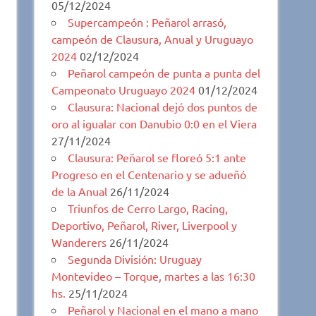
05/12/2024
Supercampeón : Peñarol arrasó,
campeón de Clausura, Anual y Uruguayo
2024
02/12/2024
Peñarol campeón de punta a punta del
Campeonato Uruguayo 2024
01/12/2024
Clausura: Nacional dejó dos puntos de
oro al igualar con Danubio 0:0 en el Viera
27/11/2024
Clausura: Peñarol se floreó 5:1 ante
Progreso en el Centenario y se adueñó
de la Anual
26/11/2024
Triunfos de Cerro Largo, Racing,
Deportivo, Peñarol, River, Liverpool y
Wanderers
26/11/2024
Segunda División: Uruguay
Montevideo – Torque, martes a las 16:30
hs.
25/11/2024
Peñarol y Nacional en el mano a mano