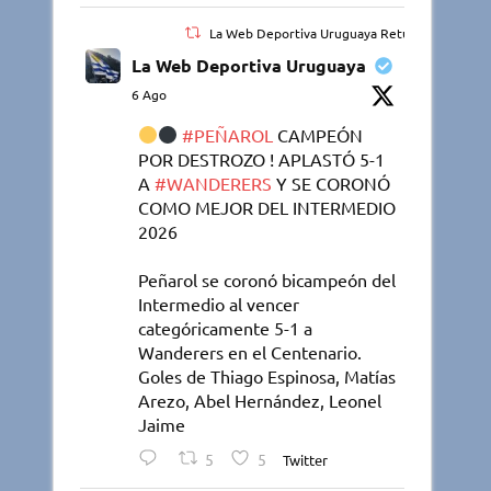
La Web Deportiva Uruguaya Retuiteado
La Web Deportiva Uruguaya
6 Ago
#PEÑAROL
CAMPEÓN
POR DESTROZO ! APLASTÓ 5-1
A
#WANDERERS
Y SE CORONÓ
COMO MEJOR DEL INTERMEDIO
2026
Peñarol se coronó bicampeón del
Intermedio al vencer
categóricamente 5-1 a
Wanderers en el Centenario.
Goles de Thiago Espinosa, Matías
Arezo, Abel Hernández, Leonel
Jaime
5
5
Twitter