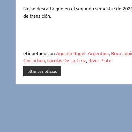
No se descarta que en el segundo semestre de 2020, 
de transición.
etiquetado con
Agustín Rogel
,
Argentina
,
Boca Juni
Goicochea
,
Nicolás De La.Cruz
,
River Plate
ultimas noticias