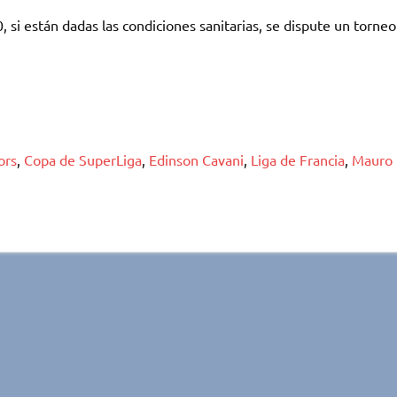
si están dadas las condiciones sanitarias, se dispute un torneo
ors
,
Copa de SuperLiga
,
Edinson Cavani
,
Liga de Francia
,
Mauro