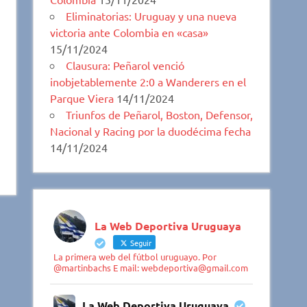
Eliminatorias: Uruguay y una nueva
victoria ante Colombia en «casa»
15/11/2024
Clausura: Peñarol venció
inobjetablemente 2:0 a Wanderers en el
Parque Viera
14/11/2024
Triunfos de Peñarol, Boston, Defensor,
Nacional y Racing por la duodécima fecha
14/11/2024
La Web Deportiva Uruguaya
Seguir
La primera web del fútbol uruguayo. Por
@martinbachs E mail: webdeportiva@gmail.com
La Web Deportiva Uruguaya