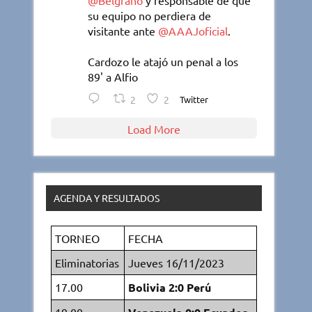
@Belgrano
y responsable de que
su equipo no perdiera de
visitante ante
@AAAJoficial
.
Cardozo le atajó un penal a los
89' a Alfio
2
2
Twitter
Load More
AGENDA Y RESULTADOS
TORNEO
FECHA
Eliminatorias
Jueves 16/11/2023
17.00
Bolivia 2:0 Perú