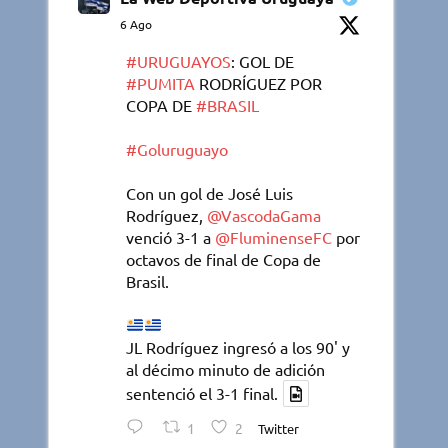
6 Ago
#URUGUAYOS
: GOL DE
#PUMITA
RODRÍGUEZ POR
COPA DE
#BRASIL
#Goluruguayo
Con un gol de José Luis
Rodríguez,
@VascodaGama
venció 3-1 a
@FluminenseFC
por
octavos de final de Copa de
Brasil.
JL Rodríguez ingresó a los 90' y
al décimo minuto de adición
sentenció el 3-1 final.
1
2
Twitter