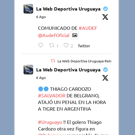
La Web Deportiva Uruguaya
6 Ago
COMUNICADO DE
#AUDEF
@AudefOficial
1
2
Twitter
La Web Deportiva Uruguaya Retuiteado
La Web Deportiva Uruguaya
6 Ago
THIAGO CARDOZO
#SALVADOR
DE BELGRANO,
ATAJÓ UN PENAL EN LA HORA
A TIGRE EN ARGENTINA
#Uruguayo
!! El golero Thiago
Cardozo otra vez figura en