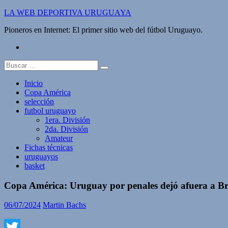
Saltar
LA WEB DEPORTIVA URUGUAYA
al
Pioneros en Internet: El primer sitio web del fútbol Uruguayo.
contenido
twitter
Buscar:
Inicio
Copa América
selección
futbol uruguayo
1era. División
2da. División
Amateur
Fichas técnicas
uruguayos
basket
Copa América: Uruguay por penales dejó afuera a Bras
06/07/2024
Martin Bachs