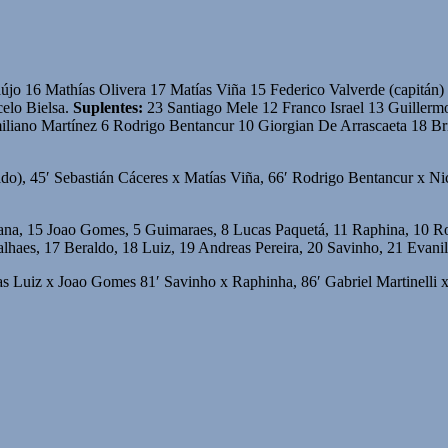
jo 16 Mathías Olivera 17 Matías Viña 15 Federico Valverde (capitán) 
elo Bielsa.
Suplentes
:
23 Santiago Mele 12 Franco Israel 13 Guillerm
liano Martínez 6 Rodrigo Bentancur 10 Giorgian De Arrascaeta 18 Br
o), 45′ Sebastián Cáceres x Matías Viña, 66′ Rodrigo Bentancur x Nico
rana, 15 Joao Gomes, 5 Guimaraes, 8 Lucas Paquetá, 11 Raphina, 10 R
haes, 17 Beraldo, 18 Luiz, 19 Andreas Pereira, 20 Savinho, 21 Evanil
as Luiz x Joao Gomes 81′ Savinho x Raphinha, 86′ Gabriel Martinelli