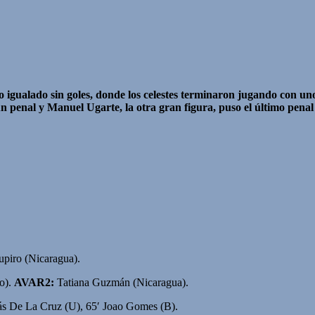
o igualado sin goles, donde los celestes terminaron jugando con un
n penal y Manuel Ugarte, la otra gran figura, puso el último penal p
piro (Nicaragua).
o).
AVAR2:
Tatiana Guzmán (Nicaragua).
ás De La Cruz (U), 65′ Joao Gomes (B).