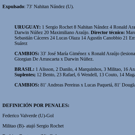
Expulsado
: 73′ Nahitan Nández (U).
URUGUAY:
1 Sergio Rochet 8 Nahitan Nández 4 Ronald Araú
Darwin Núñez 20 Maximiliano Araújo.
Director técnico:
Marc
Sebastián Cáceres 24 Lucas Olaza 14 Agustín Canobbio 21 Emi
Suárez
CAMBIOS:
33′ José María Giménez x Ronald Araújo (lesionad
Giorgian De Arrascaeta x Darwin Núñez.
BRASIL:
1 Alisson, 2 Danilo, 4 Marquinhos, 3 Militao, 16 A
Suplentes;
12 Bento, 23 Rafael, 6 Wendell, 13 Couto, 14 Magal
CAMBIOS:
81′ Andreas Pereiras x Lucas Paquetá, 81′ Dougl
DEFINICIÓN POR PENALES:
Federico Valverde (U)-Gol
Militao (B)- atajó Sergio Rochet