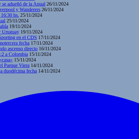
y se adueñó de la Anual
26/11/2024
iverpool y Wanderers
26/11/2024
 16:30 hs.
25/11/2024
ual
25/11/2024
ahía
19/11/2024
 y Uruguay
19/11/2024
 Sporting en el CDS
17/11/2024
motercera fecha
17/11/2024
ndo ascenso directo
16/11/2024
3:2 a Colombia
15/11/2024
 «casa»
15/11/2024
el Parque Viera
14/11/2024
 la duodécima fecha
14/11/2024