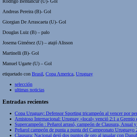
Rodrigo Bentancur (U)- Gol
Andreas Pereira (B)- Gol
Giorgian De Arrascaeta (U)- Gol
Douglas Luiz (B) – palo
Josema Giménez (U) – atajó Alisson
Martinelli (B)- Gol
Manuel Ugarte (U) – Gol
etiquetado con
Brasil
,
Copa America
,
Uruguay
selección
ultimas noticias
Entradas recientes
Copa Uruguay: Defensor Sporting tricampeón al vencer por pe
Amistoso Internacional: Uruguay «local» venció 2:1 a Gremio 
Supercampeón : Peñarol arrasó, campeón de Clausura, Anual 
Peñarol campeón de punta a punta del Campeonato Uruguayo 
Clausura: Nacional dejó dos puntos de oro al igualar con Danub