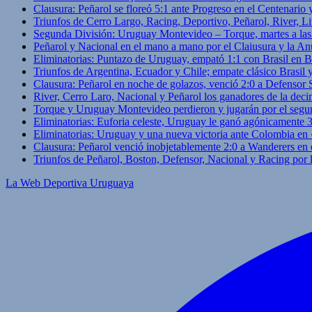
Clausura: Peñarol se floreó 5:1 ante Progreso en el Centenario 
Triunfos de Cerro Largo, Racing, Deportivo, Peñarol, River, L
Segunda División: Uruguay Montevideo – Torque, martes a las
Peñarol y Nacional en el mano a mano por el Claiusura y la An
Eliminatorias: Puntazo de Uruguay, empató 1:1 con Brasil en B
Triunfos de Argentina, Ecuador y Chile; empate clásico Brasil
Clausura: Peñarol en noche de golazos, venció 2:0 a Defensor
River, Cerro Laro, Nacional y Peñarol los ganadores de la deci
Torque y Uruguay Montevideo perdieron y jugarán por el segu
Eliminatorias: Euforia celeste, Uruguay le ganó agónicamente 
Eliminatorias: Uruguay y una nueva victoria ante Colombia en
Clausura: Peñarol venció inobjetablemente 2:0 a Wanderers en 
Triunfos de Peñarol, Boston, Defensor, Nacional y Racing por
La Web Deportiva Uruguaya